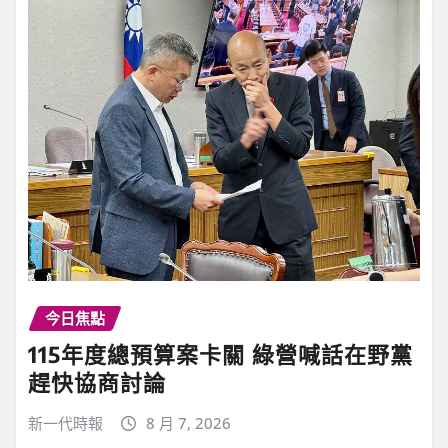
今日焦點
115年度總預算案卡關 綠營喊話在野黨
趕快協商討論
新一代時報
8 月 7, 2026