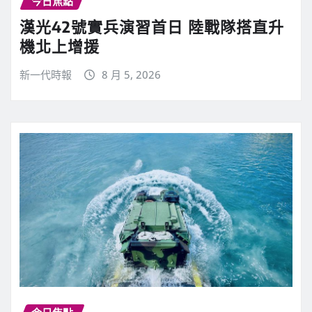
今日焦點
漢光42號實兵演習首日 陸戰隊搭直升
機北上增援
新一代時報
8 月 5, 2026