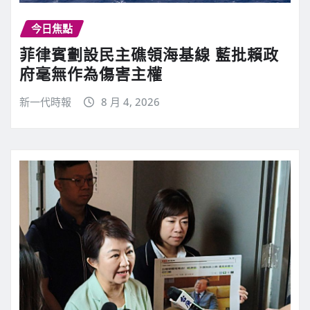
今日焦點
菲律賓劃設民主礁領海基線 藍批賴政
府毫無作為傷害主權
新一代時報
8 月 4, 2026