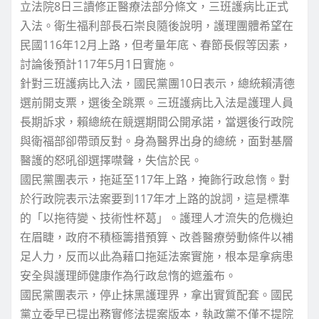
立法院8日三讀修正醫療法部分條文，三班護病比正式
入法。衛生福利部長石崇良隨後說明，護理團體希望在
民國116年12月上路，但考量年底、春節長假等因素，
討論後預計117年5月1日實施。
針對三班護病比入法，國民黨團10日表示，總統賴清德
選前開支票，選後全跳票。三班護病比入法是護理人員
長期訴求，賴總統在競選期間公開承諾，當選後行政院
與衛福部卻帶頭反對。身為醫界出身的總統，面對基層
醫護的怒吼卻選擇噤聲，失信於民。
國民黨團表示，拖延至117年上路，掩飾行政怠惰。對
於行政院表示法案要到117年才上路的說詞，這是標準
的「以拖待變、技術性杯葛」。護理人才流失的危機迫
在眉睫，政府不積極籌措預算、改善醫療勞動條件以補
足人力，反而以此為藉口拖延法案實施，根本是拿病患
安全與護理師健康作為行政怠惰的遮羞布。
國民黨團表示，停止抹黑護理界，拿出實質配套。國民
黨立委早已提出務實修法提案版本，執政黨不僅不提院