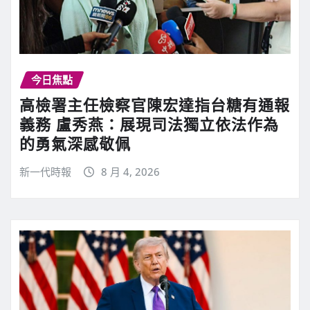
今日焦點
高檢署主任檢察官陳宏達指台糖有通報
義務 盧秀燕：展現司法獨立依法作為
的勇氣深感敬佩
新一代時報
8 月 4, 2026