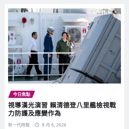
今日焦點
視導漢光演習 賴清德登八里艦檢視戰
力防護及應變作為
新一代時報
8 月 6, 2026