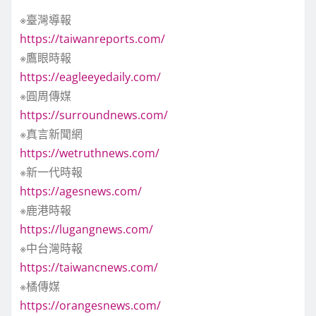
※臺灣導報
https://taiwanreports.com/
※鷹眼時報
https://eagleeyedaily.com/
※圓周傳媒
https://surroundnews.com/
※真言新聞網
https://wetruthnews.com/
※新一代時報
https://agesnews.com/
※鹿港時報
https://lugangnews.com/
※中台灣時報
https://taiwancnews.com/
※橘傳媒
https://orangesnews.com/