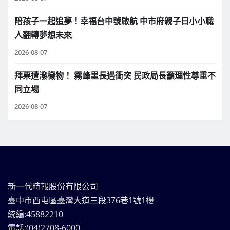
陪孩子一起追夢！幸福台中號啟航 中市府親子日小小職
人翻轉夢想未來
2026-08-07
拜票遭潑穢物！ 霧峰里長遇衝突 民政局長籲理性尊重不
同立場
2026-08-07
新一代時報股份有限公司
臺中市西屯區臺灣大道三段376巷1號1樓
統編:45882210
電話:(04)2708-6000