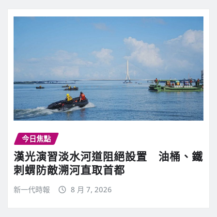
今日焦點
漢光演習淡水河道阻絕設置 油桶、鐵
刺蝟防敵溯河直取首都
新一代時報
8 月 7, 2026