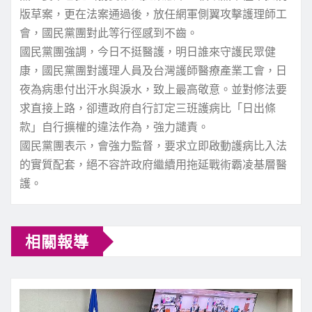
版草案，更在法案通過後，放任網軍側翼攻擊護理師工
會，國民黨團對此等行徑感到不齒。
國民黨團強調，今日不挺醫護，明日誰來守護民眾健
康，國民黨團對護理人員及台灣護師醫療產業工會，日
夜為病患付出汗水與淚水，致上最高敬意。並對修法要
求直接上路，卻遭政府自行訂定三班護病比「日出條
款」自行擴權的違法作為，強力譴責。
國民黨團表示，會強力監督，要求立即啟動護病比入法
的實質配套，絕不容許政府繼續用拖延戰術霸凌基層醫
護。
相關報導