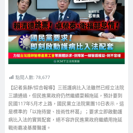
點閱人數:
78,677
【記者吳靜/綜合報導】三班護病比入法雖然已經立法院
三讀通過，但民進黨政府仍然繼續耍賴拖延，預計要到
民國117年5月才上路，國民黨立法院黨團10日表示，這
是標準的「以拖待變、技術性杯葛」；要求立即啟動護
病比入法的實質配套，絕不容許民進黨政府繼續用拖延
戰術霸凌基層醫護。