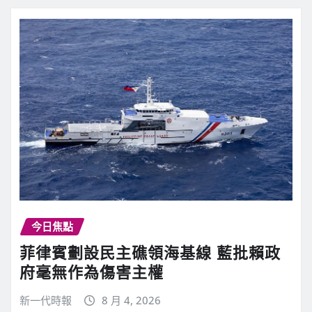
今日焦點
菲律賓劃設民主礁領海基線 藍批賴政
府毫無作為傷害主權
新一代時報
8 月 4, 2026