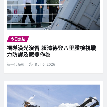
今日焦點
視導漢光演習 賴清德登八里艦檢視戰
力防護及應變作為
新一代時報
8 月 6, 2026