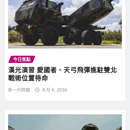
今日焦點
漢光演習 愛國者、天弓飛彈進駐雙北
戰術位置待命
新一代時報
8 月 6, 2026