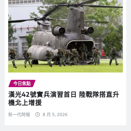
今日焦點
漢光42號實兵演習首日 陸戰隊搭直升
機北上增援
新一代時報
8 月 5, 2026