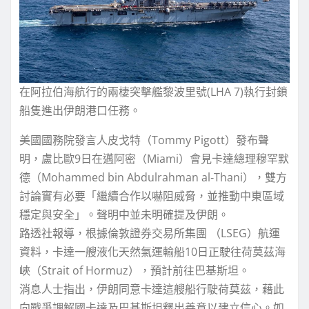
在阿拉伯海航行的兩棲突擊艦黎波里號(LHA 7)執行封鎖
船隻進出伊朗港口任務。
美國國務院發言人皮戈特（Tommy Pigott）發布聲
明，盧比歐9日在邁阿密（Miami）會見卡達總理穆罕默
德（Mohammed bin Abdulrahman al‑Thani），雙方
討論實有必要「繼續合作以嚇阻威脅，並推動中東區域
穩定與安全」。聲明中並未明確提及伊朗。
路透社報導，根據倫敦證券交易所集團 （LSEG）航運
資料，卡達一艘液化天然氣運輸船10日正駛往荷莫茲海
峽（Strait of Hormuz），預計前往巴基斯坦。
消息人士指出，伊朗同意卡達這艘船行駛荷莫茲，藉此
向戰爭調解國卡達及巴基斯坦釋出善意以建立信心。如