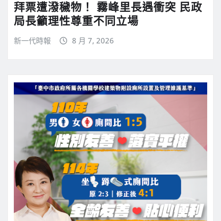
拜票遭潑穢物！ 霧峰里長遇衝突 民政
局長籲理性尊重不同立場
新一代時報
8 月 7, 2026