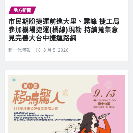
地方新聞
市民期盼捷運前進大里、霧峰 捷工局
參加機場捷運(橘線)現勘 持續蒐集意
見完善大台中捷運路網
新一代時報
8 月 5, 2026