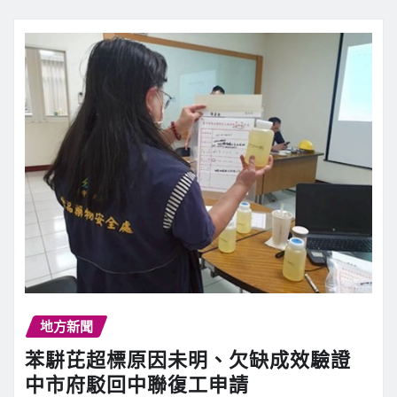
地方新聞
苯駢芘超標原因未明、欠缺成效驗證
中市府駁回中聯復工申請