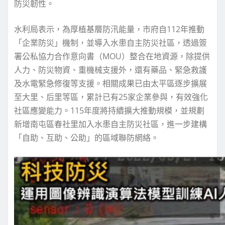
防災韌性。
水利局表示，為厚植基層防汛能量，市府自112年推動
「企業防災」機制，並導入水患自主防災社區，透過簽
署公私協力合作意向書（MOU）整合在地資源，除提供
人力、防災物資、重機械支援外，還有藥品、緊急救護
及水電緊急修復等支援。相關成果已由太平區逐步擴展
至大里、后里等區，累計已有25家企業參與，有效強化
社區應變能力。115年度將持續擴大推動規模，並規劃
新增南屯區春社里加入水患自主防災社區，進一步建構
「自助、互助、公助」的區域聯防網絡。