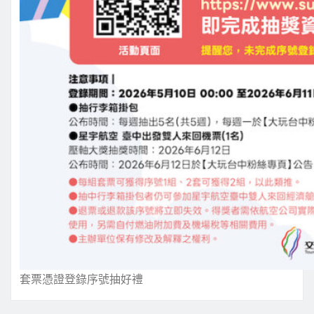
套票憑證登錄序號抽好禮