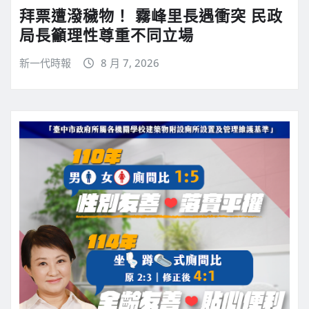
拜票遭潑穢物！ 霧峰里長遇衝突 民政
局長籲理性尊重不同立場
新一代時報
8 月 7, 2026