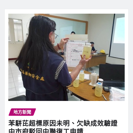
地方新聞
苯駢芘超標原因未明、欠缺成效驗證
中市府駁回中聯復工申請