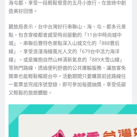
海屯都，享受一段輕鬆愜意的五月小旅行，在旅途中創
造美好回憶。
觀旅局表示，台中台灣好行串聯山、海、屯、都多元景
點，包含穿梭都會感受時尚脈動的「11台中時尚城中
城」、串聯后豐特色景點深入山城文化的「888豐后
線」、享受浪漫海線風光人文的「679台中活力海洋
線」，或是擁抱自然山林清新氣息的「889大雪山線」
等熱門路線，透過便利舒適的公共運輸服務，讓旅客免
開車也能輕鬆暢遊台中。活動期間只要購買前述路線任
一套票並完成序號登錄，即可參加每週抽獎，享受低碳
又輕鬆的旅遊體驗。