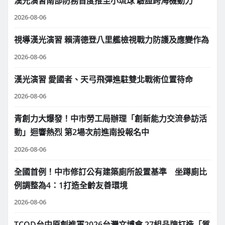
漢光演習南部防務首度推至小琉球 驗證跨海機動力
2026-08-06
視導漢光演習 賴清德登八里艦檢視戰力防護及應變作為
2026-08-06
漢光演習 愛國者、天弓飛彈進駐雙北戰術位置待命
2026-08-06
青創力大爆發！中市勞工局辦理「創新能力交流參訪活
動」迴響熱烈 第2場次前進南投報名中
2026-08-06
全國首例！中市修訂公有建築廁所設置基準 坐蹲廁比
例調整為4：1打造全齡友善環境
2026-08-06
TCOD台中原創進軍2026台灣文博會 27組品牌打造「質