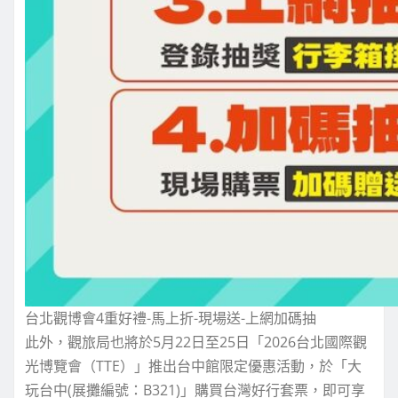
台北觀博會4重好禮-馬上折-現場送-上網加碼抽
此外，觀旅局也將於5月22日至25日「2026台北國際觀
光博覽會（TTE）」推出台中館限定優惠活動，於「大
玩台中(展攤編號：B321)」購買台灣好行套票，即可享