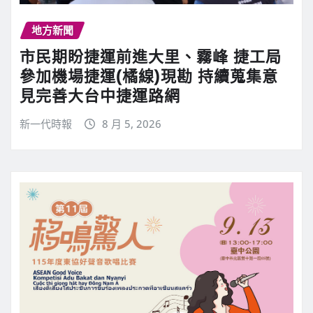
地方新聞
市民期盼捷運前進大里、霧峰 捷工局
參加機場捷運(橘線)現勘 持續蒐集意
見完善大台中捷運路網
新一代時報
8 月 5, 2026