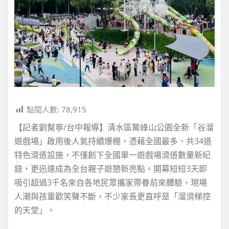
點閱人數:
78,915
【記者劉幫寧/台中報導】清水區鰲峰山公園全新「谷溜
遊戲場」啟用後人氣持續爆棚，憑藉全國最多、共34道
特色滑道設施，不僅創下全國單一遊戲場滑道數量新紀
錄，更迅速成為全台親子遊憩新亮點。開幕短短3天即
吸引超過3千名來自各地民眾攜家帶眷前來體驗，現場
人潮與孩童歡笑聲不斷，不少家長更直呼是「溜滑梯控
的天堂」。