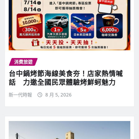
消費旅遊
台中鍋烤節海線美食夯！店家熱情喊
話 力邀全國民眾體驗烤鮮蚵魅力
新一代時報
8 月 5, 2026