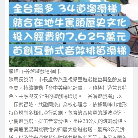
鰲峰山-谷溜遊戲場-圖卡
陳局長說明，市長盧秀燕重視兒童遊戲權益與全齡友善
空間，持續推動「台中美樂地計畫」，積極打造兼具特
色、共融與安全性的遊戲場環境。「谷溜遊戲場」以
「探索冒險、共融同樂」為核心理念，依據鰲峰山地形
特色規劃多樣化滑行設施，包含適合幼童的緩坡滑道、
小樹遊戲塔、排笛音樂滑梯、長達28公尺的滾輪滑梯、
兼具速度感與挑戰性的四層大樹遊戲塔、最高8公尺滑
道，以及雙辮滑梯與無障礙共融遊戲區等，滿足不同年