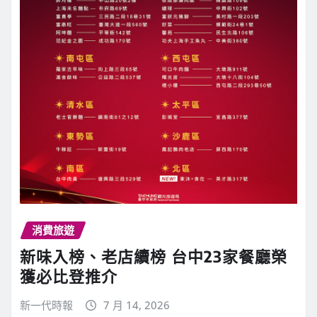
消費旅遊
新味入榜、老店續榜 台中23家餐廳榮
獲必比登推介
新一代時報
7 月 14, 2026