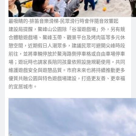
最吸睛的-排笛音樂滑梯-民眾滑行時會伴隨音效響起
建設局提醒，鰲峰山公園除「谷溜遊戲場」外，另有競
合體驗遊戲場、鰲峰玉帶、觀景平台及烤肉區等多元休
憩空間，近期假日人潮眾多，建議民眾可避開尖峰時段
前往，並將車輛停放於鰲海路側停車格或自由車場停車
場；遊玩時也請家長陪同孩童依照設施規範使用，共同
維護遊戲安全與遊憩品質。市府未來也將持續推動更多
優質共融公園與特色遊戲場建設，打造更友善、更幸福
的宜居城市。