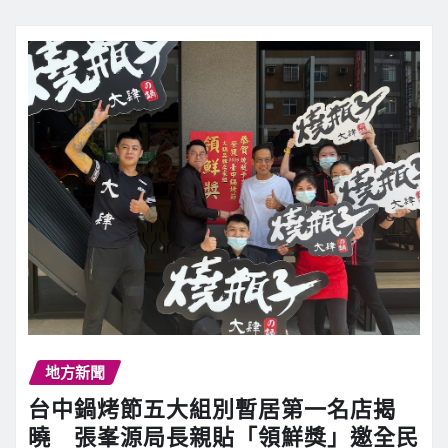
地方新聞
台中鍋烤節五大組別暫居第一名店揭
曉 張峯源局長親貼「領鮮獎」邀全民