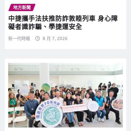
地方新聞
中捷攜手法扶推防詐敦睦列車 身心障
礙者識詐騙、學捷運安全
新一代時報
8 月 7, 2026