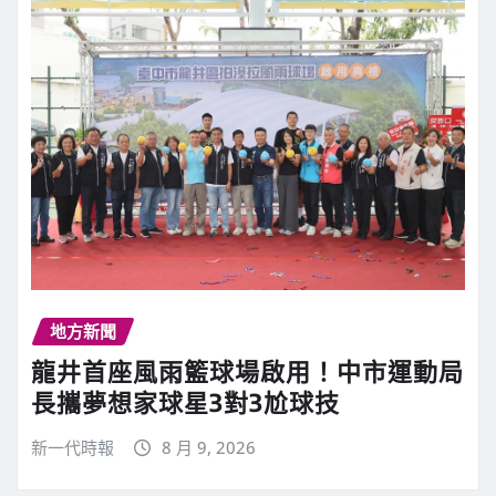
地方新聞
龍井首座風雨籃球場啟用！中市運動局
長攜夢想家球星3對3尬球技
新一代時報
8 月 9, 2026