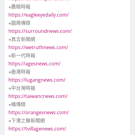
※鷹眼時報
https://eagleeyedaily.com/
※圓周傳媒
https://surroundnews.com/
※真言新聞網
https://wetruthnews.com/
※新一代時報
https://agesnews.com/
※鹿港時報
https://lugangnews.com/
※中台灣時報
https://taiwancnews.com/
※橘傳媒
https://orangesnews.com/
※下港之聲新聞網
https://tvillagenews.com/