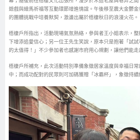
幕；隨後前往梧棲文化出張所，漫步於木造老屋與巷弄之間
遊戲與繪馬祈福等互動環節增進情誼。午後移至震大金鬱金
的團體挑戰中培養默契，激盪出屬於梧棲秋日的浪漫火花。
梧棲戶所指出，活動現場氣氛熱絡，參與者王小姐表示，整
下增添追愛信心；另一位王先生笑說，原本只是抱著「試試
的太值得！」不少參加者也感謝市府用心規劃，讓他們能走
梧棲戶所補充，此次活動特別準備象徵居家溫度與幸福日常
中；而成功配對的民眾則可加碼獲贈「冰霸杯」，象徵持續