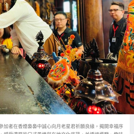
參加者在香煙裊裊中誠心向月老星君祈願良緣，揭開幸福序