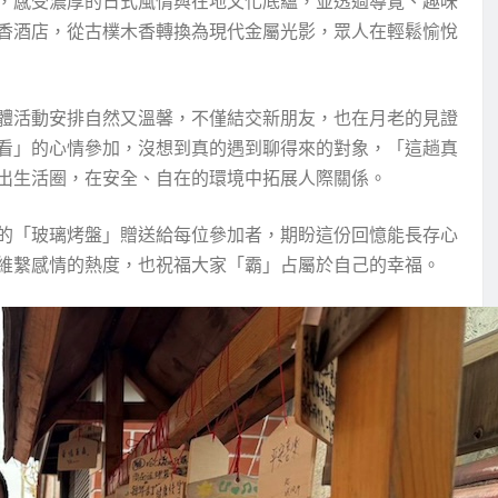
，感受濃厚的日式風情與在地文化底蘊，並透過導覽、趣味
香酒店，從古樸木香轉換為現代金屬光影，眾人在輕鬆愉悅
體活動安排自然又溫馨，不僅結交新朋友，也在月老的見證
看」的心情參加，沒想到真的遇到聊得來的對象，「這趟真
出生活圈，在安全、自在的環境中拓展人際關係。
的「玻璃烤盤」贈送給每位參加者，期盼這份回憶能長存心
維繫感情的熱度，也祝福大家「霸」占屬於自己的幸福。