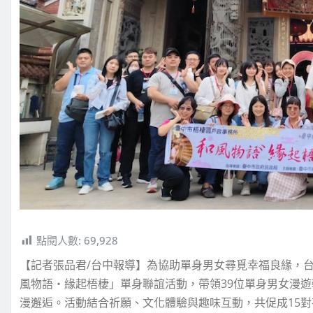
點閱人數:
69,928
【記者張品君/台中報導】為協助單身男女尋覓幸福良緣，台
風物語‧緣起梧棲」單身聯誼活動，帶領39位單身男女漫
漫邂逅。活動結合祈願、文化體驗與趣味互動，共促成15