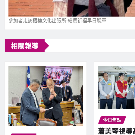
參加者走訪梧棲文化出張所-繪馬祈福早日脫單
相關報導
今日焦點
蕭美琴視導