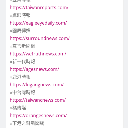
https://taiwanreports.com/
※鷹眼時報
https://eagleeyedaily.com/
※圓周傳媒
https://surroundnews.com/
※真言新聞網
https://wetruthnews.com/
※新一代時報
https://agesnews.com/
※鹿港時報
https://lugangnews.com/
※中台灣時報
https://taiwancnews.com/
※橘傳媒
https://orangesnews.com/
※下港之聲新聞網