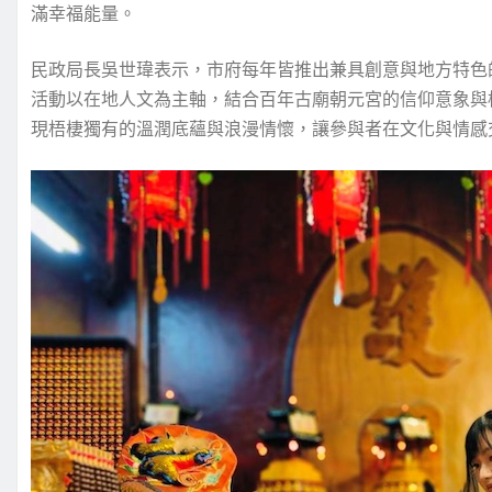
滿幸福能量。
民政局長吳世瑋表示，市府每年皆推出兼具創意與地方特色
活動以在地人文為主軸，結合百年古廟朝元宮的信仰意象與
現梧棲獨有的溫潤底蘊與浪漫情懷，讓參與者在文化與情感