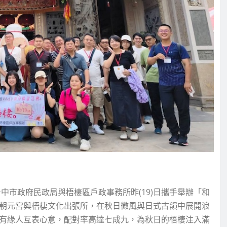
中市政府民政局與梧棲區戶政事務所昨(19)日攜手舉辦「和
遊朝元宮與梧棲文化出張所，在秋日微風與日式古韻中展開浪
對有緣人互表心意，配對率高達七成九，為秋日的梧棲注入滿