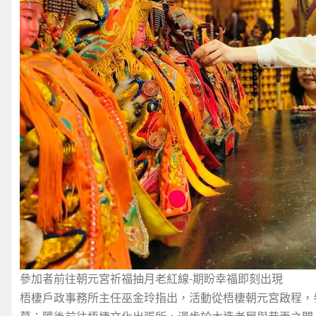
參加者前往朝元宮祈福抽月老紅線-期盼幸福即刻出現
梧棲戶政事務所主任巫金玲指出，活動從梧棲朝元宮啟程，