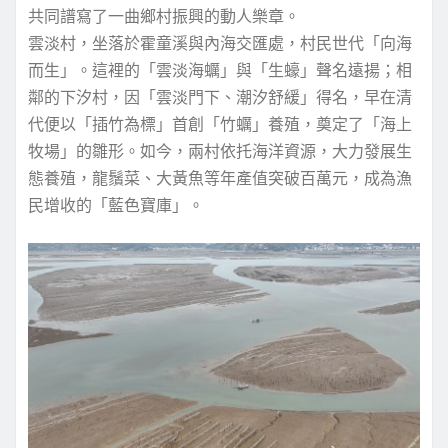
共同譜寫了一曲鄉村振興的動人樂章。
雲淡村，坐落於霍童溪與內海交匯處，村民世代「向海
而生」。這裡的「雲淡海蠣」與「生蠔」聲名遠揚；相
鄰的下汐村，因「雲淡門下、潮汐舒緩」得名，早在清
代便以「插竹為標」首創「竹蠣」養殖，奠定了「海上
牧場」的雛形。如今，兩村依托海洋資源，大力發展生
態養殖，龍鬚菜、大黃魚等年產值突破百萬元，成為漁
民增收的「藍色寶庫」。