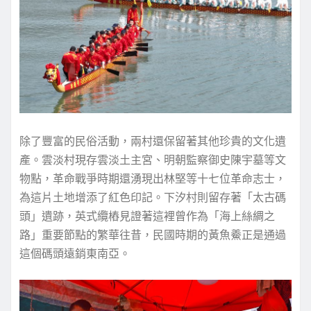
除了豐富的民俗活動，兩村還保留著其他珍貴的文化遺
產。雲淡村現存雲淡土主宮、明朝監察御史陳宇墓等文
物點，革命戰爭時期還湧現出林堅等十七位革命志士，
為這片土地增添了紅色印記。下汐村則留存著「太古碼
頭」遺跡，英式纜樁見證著這裡曾作為「海上絲綢之
路」重要節點的繁華往昔，民國時期的黃魚鯗正是通過
這個碼頭遠銷東南亞。