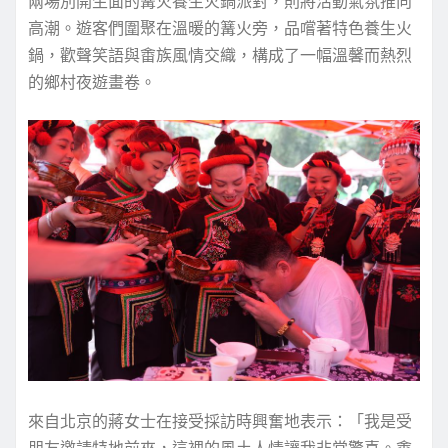
兩場別開生面的篝火養生火鍋派對，則將活動氣氛推向
高潮。遊客們圍聚在溫暖的篝火旁，品嚐著特色養生火
鍋，歡聲笑語與畬族風情交織，構成了一幅溫馨而熱烈
的鄉村夜遊畫卷。
來自北京的蔣女士在接受採訪時興奮地表示：「我是受