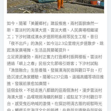
如今，隨著「美麗鄉村」建設推進，兩村面貌煥然一
新。雲淡村的海濱大道、雲淡大橋、人民廣場相繼竣
工；下汐村建成濱水步道照明系統等民生工程。昔日
「夜不出戶」的漁民，如今沿2.3公里燈光步道散步、跳
起漁家廣場舞，生活品質顯著提升。
立足資源優勢，兩村正奮力打造鄉村振興樣板。雲淡村
通過「嶼上之春」民俗文化節吸引遊客；下汐村試點
「漁旅融合」生態養殖，發展濱海民宿與觀日平台，打
造沉浸式漁家體驗。隨著G237公路、溫福高鐵等項目推
進，發展前景愈加廣闊。
這個金秋，不妨走進八都鎮的這兩個漁村，漫步雲淡村
海濱大道，品嚐現撈海蠣的鮮甜；或駐足下汐村觀日平
台，感受曳石吶喊的激情。在探訪明清古厝的斑駁時光
中，觸摸千年海洋文化的脈搏；在參與非遺龍舟與民俗