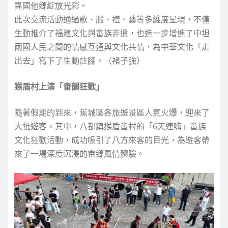
異國他鄉綻放光彩。
此次交流活動通過歌、服、禮、藝等多維度呈現，不僅
生動推介了福建文化與畬族非遺，也進一步增進了中坦
兩國人民之間的情感互通與文化共情，為中華文化「走
出去」寫下了生動註腳。（褚子強）
猴盾村上演「畬韻狂歡」
隨著假期的到來，蕉城區各旅遊景區人氣火爆，迎來了
大批遊客。其中，八都鎮猴盾畬村的「6天連嗨」畬族
文化狂歡活動，成功吸引了八方來客的目光，為遊客帶
來了一場深度沉浸的畬鄉風情體驗。