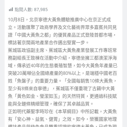
點閱人數:
87,985
10月8日，北京寧德大黃魚體驗推廣中心在京正式成
立。活動匯聚了政商學界及文化藝術界眾多嘉賓共同見
證「中國大黃魚之都」的優質產品正式登陸首都市場，
標誌著京閩兩地產業合作邁出堅實一步。
蕉城區政協副主席、蕉城區大黃魚產業發展工作專班常
務副組長王致棟在活動中介紹，寧德坐擁三都澳潔淨海
域，傳承近40年的生態養殖智慧，如今大黃魚年產量已
突破20萬噸佔全國總產量的80%以上，是端穩中國老百
姓「魚盤子」的重要力量。「全國每銷售10條大黃魚，
至少有8條來自寧德」，蕉城區不僅重現了古籍中大黃
魚「黃色如金、瑩潔如玉」的天然特質，更通過科技賦
能與全鏈條精細管理，確保了其卓越品質。
正如明代藥聖李時珍在《本草綱目》中所記載，大黃魚
有「安心神、益氣、健胃」之效。如今，榮獲國家地理
標誌產品與綠色食品雙重認證的寧德大黃魚，已成為現