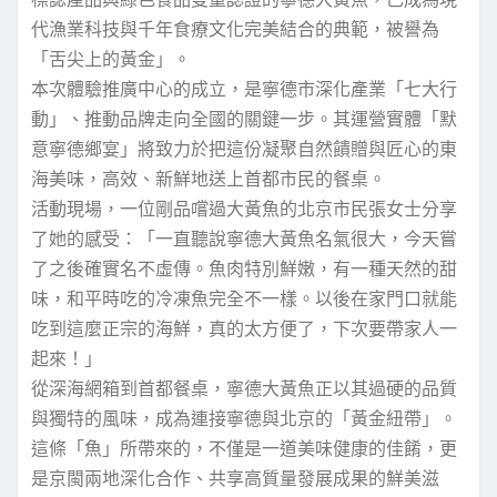
代漁業科技與千年食療文化完美結合的典範，被譽為
「舌尖上的黃金」。
本次體驗推廣中心的成立，是寧德市深化產業「七大行
動」、推動品牌走向全國的關鍵一步。其運營實體「默
意寧德鄉宴」將致力於把這份凝聚自然饋贈與匠心的東
海美味，高效、新鮮地送上首都市民的餐桌。
活動現場，一位剛品嚐過大黃魚的北京市民張女士分享
了她的感受：「一直聽說寧德大黃魚名氣很大，今天嘗
了之後確實名不虛傳。魚肉特別鮮嫩，有一種天然的甜
味，和平時吃的冷凍魚完全不一樣。以後在家門口就能
吃到這麼正宗的海鮮，真的太方便了，下次要帶家人一
起來！」
從深海網箱到首都餐桌，寧德大黃魚正以其過硬的品質
與獨特的風味，成為連接寧德與北京的「黃金紐帶」。
這條「魚」所帶來的，不僅是一道美味健康的佳餚，更
是京閩兩地深化合作、共享高質量發展成果的鮮美滋