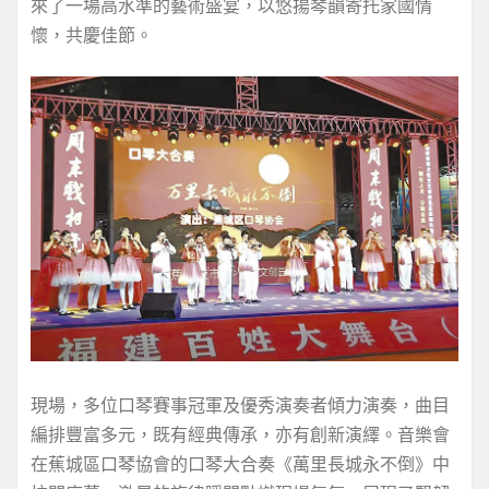
來了一場高水準的藝術盛宴，以悠揚琴韻寄托家國情
懷，共慶佳節。
現場，多位口琴賽事冠軍及優秀演奏者傾力演奏，曲目
編排豐富多元，既有經典傳承，亦有創新演繹。音樂會
在蕉城區口琴協會的口琴大合奏《萬里長城永不倒》中