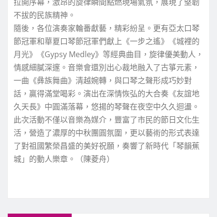
拉開序幕，激昂的旋律瞬間點燃現場氣氛，展現了堅韌
不拔的民族精神。
隨後，各位演奏家輪番獻藝，精彩紛呈。更有亞太口琴
節冠軍和華夏口琴節冠軍們獻上《一步之遙》《城裡的
月光》《Gypsy Medley》等經典曲目，旋律優美動人，
情感細膩深邃。音樂會還別出心裁地融入了古箏元素，
一曲《彝族舞曲》清越婉轉，與口琴之聲形成巧妙對
話，贏得滿堂喝彩。演出在深情恢弘的大合奏《友誼地
久天長》中圓滿落幕，悠揚的琴聲在夜空中久久迴盪。
此次活動不僅以音樂為媒介，豐富了市民的節日文化生
活，營造了濃厚的中秋團圓氛圍，更以藝術的形式表達
了對祖國繁榮昌盛的美好祝願，奏響了新時代「琴韻蕉
城」的動人樂章。（陳菱舟）