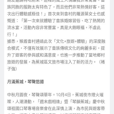
朋友邀請特地前來，這裡的風土人情讓我非常驚喜。畬
族同胞的服飾太有特色了，而且他們非常熱情好客，這
次出行體驗感極佳！」首次來到畬村的羅源葉女士也感
慨道：「第一次來就體驗了畬族婚嫁習俗、吃了熱鬧的
流水宴，活動內容非常豐富，真是大飽眼福，不虛此
行！」
據悉，猴盾畬村通過此次「文化+旅遊+體驗」的深度融
合模式，不僅有效展示了畬族傳統文化的絢麗多彩，提
升了遊客的參與感和滿意度，也進一步推動了當地鄉村
旅遊的發展，為蕉城區文旅市場注入了新的活力。（褚
子強）
月滿蕉城，琴聲悠揚
中秋月圓夜，琴聲頌華年。10月4日，蕉城夜市燈火璀
璨，人潮湧動，「週末戲相逢」暨「琴韻蕉城」慶中秋
頌祖國口琴專場音樂會在此深情上演，為市民與遊客帶