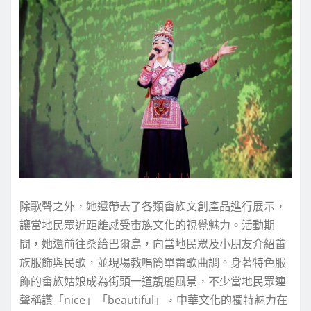
除歌聲之外，她還帶去了各類畬族文創產品進行展示，
讓當地民眾近距離感受畬族文化的視覺魅力。活動期
間，她還前往桑給巴爾島，向當地民眾及小朋友介紹畬
族服飾與民歌，並現場教唱簡單畬歌曲調。身著特色服
飾的畬族姑娘成為街頭一道靚麗風景，不少當地民眾連
聲稱讚「nice」「beautiful」，中華文化的獨特魅力在