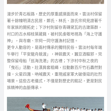
漫步於青石板路，歷史的厚重感撲面而來。雲淡村保留
著十餘幢明清古民居，鄭氏、林氏、游氏宗祠見證著千
年家族的開拓史；下汐村則留存青磚黛瓦的古建築群，
村口的古水榕枝葉葳蕤，被村民虔敬地視為「海上守護
神」，與寺廟、宗祠一同守護漁村記憶。
更令人動容的，是兩村傳承的獨特民俗。雲淡村每年端
午舉行「平安龍舟競渡」，神銃震天，蠶豆酒驅邪，完
整保留母船「巡海洗港」的古禮；下汐村中秋之夜的
「曳石」活動，壯漢肩套粗繩，拉動數百斤竹石轟然對
撞，火星四濺、吶喊震天，重現戚家軍大破倭寇的壯烈
場景。這些古老儀式，不僅是對歷史的銘記，更是對民
族精神的血脈傳承。