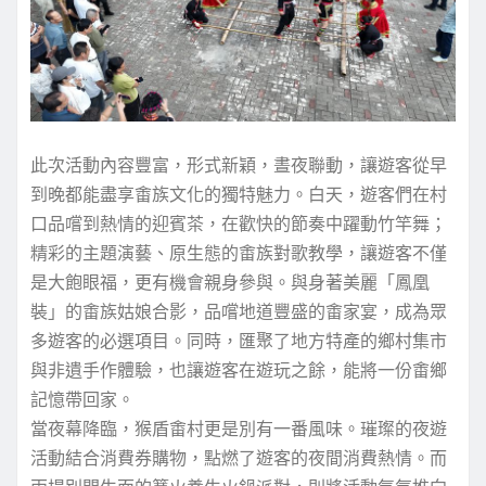
此次活動內容豐富，形式新穎，晝夜聯動，讓遊客從早
到晚都能盡享畬族文化的獨特魅力。白天，遊客們在村
口品嚐到熱情的迎賓茶，在歡快的節奏中躍動竹竿舞；
精彩的主題演藝、原生態的畬族對歌教學，讓遊客不僅
是大飽眼福，更有機會親身參與。與身著美麗「鳳凰
裝」的畬族姑娘合影，品嚐地道豐盛的畬家宴，成為眾
多遊客的必選項目。同時，匯聚了地方特產的鄉村集市
與非遺手作體驗，也讓遊客在遊玩之餘，能將一份畬鄉
記憶帶回家。
當夜幕降臨，猴盾畬村更是別有一番風味。璀璨的夜遊
活動結合消費券購物，點燃了遊客的夜間消費熱情。而