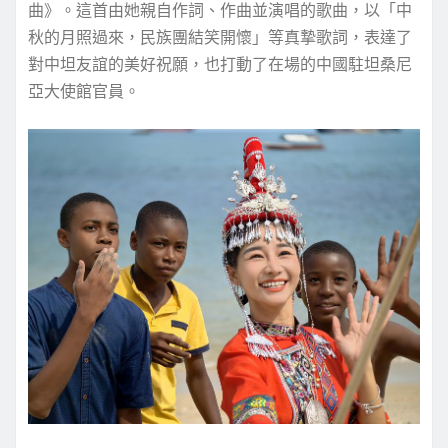
曲》。這首由她親自作詞、作曲並演唱的歌曲，以「中
秋的月照過來，民族團結笑開懷」等真摯歌詞，表達了
對中坦友誼的美好祝願，也打動了在場的中國駐坦桑尼
亞大使館官員。