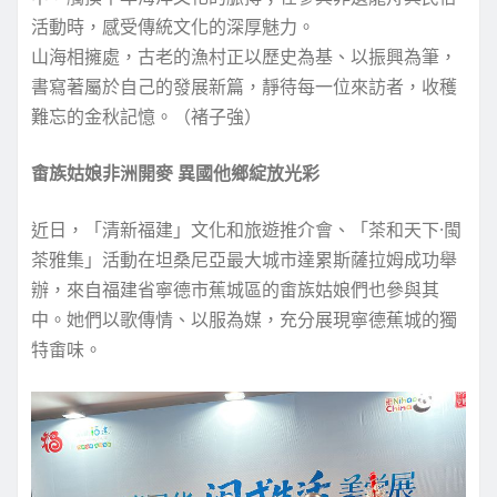
活動時，感受傳統文化的深厚魅力。
山海相擁處，古老的漁村正以歷史為基、以振興為筆，
書寫著屬於自己的發展新篇，靜待每一位來訪者，收穫
難忘的金秋記憶。（褚子強）
畬族姑娘非洲開麥 異國他鄉綻放光彩
近日，「清新福建」文化和旅遊推介會、「茶和天下·閩
茶雅集」活動在坦桑尼亞最大城市達累斯薩拉姆成功舉
辦，來自福建省寧德市蕉城區的畬族姑娘們也參與其
中。她們以歌傳情、以服為媒，充分展現寧德蕉城的獨
特畬味。