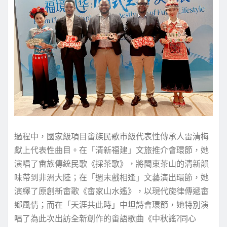
過程中，國家級項目畬族民歌市級代表性傳承人雷清梅
獻上代表性曲目。在「清新福建」文旅推介會環節，她
演唱了畬族傳統民歌《採茶歌》，將閩東茶山的清新韻
味帶到非洲大陸；在「週末戲相逢」文藝演出環節，她
演繹了原創新畬歌《畬家山水遙》，以現代旋律傳遞畬
鄉風情；而在「天涯共此時」中坦詩會環節，她特別演
唱了為此次出訪全新創作的畬語歌曲《中秋謠?同心