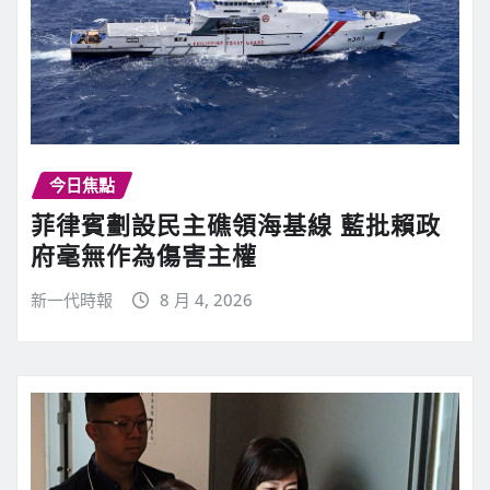
今日焦點
菲律賓劃設民主礁領海基線 藍批賴政
府毫無作為傷害主權
新一代時報
8 月 4, 2026