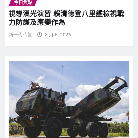
今日焦點
視導漢光演習 賴清德登八里艦檢視戰
力防護及應變作為
新一代時報
8 月 6, 2026