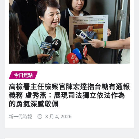
今日焦點
高檢署主任檢察官陳宏達指台糖有通報
義務 盧秀燕：展現司法獨立依法作為
的勇氣深感敬佩
新一代時報
8 月 4, 2026