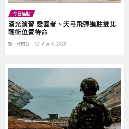
今日焦點
漢光演習 愛國者、天弓飛彈進駐雙北
戰術位置待命
新一代時報
8 月 6, 2026