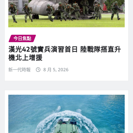
今日焦點
漢光42號實兵演習首日 陸戰隊搭直升
機北上增援
新一代時報
8 月 5, 2026