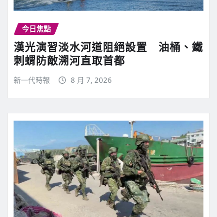
今日焦點
漢光演習淡水河道阻絕設置 油桶、鐵
刺蝟防敵溯河直取首都
新一代時報
8 月 7, 2026