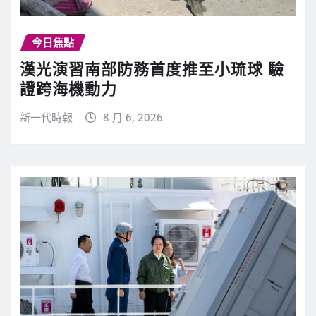
今日焦點
漢光演習南部防務首度推至小琉球 驗
證跨海機動力
新一代時報
8 月 6, 2026