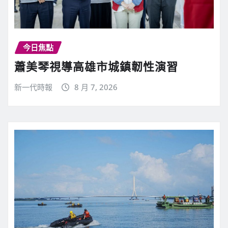
今日焦點
蕭美琴視導高雄市城鎮韌性演習
新一代時報
8 月 7, 2026