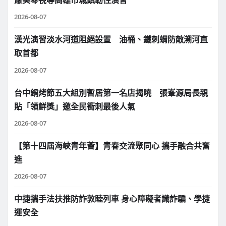
2026-08-07
漢光演習淡水河道阻絕設置 油桶、鐵刺蝟防敵溯河直
取首都
2026-08-07
台中鍋烤節五大組別暫居第一名店揭曉 張峯源局長親
貼「領鮮獎」邀全民衝刺最後人氣
2026-08-07
【第十四屆海峽青年薈】青春交流聚同心 攜手融合共奮
進
2026-08-07
中捷攜手法扶推防詐敦睦列車 身心障礙者識詐騙、學捷
運安全