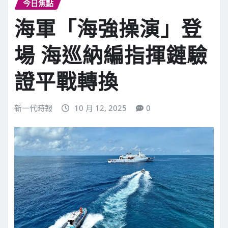
今日焦點
海軍「海強操演」登
場 海巡納編指揮鏈驗
證平戰轉換
新一代時報
10 月 12, 2025
0