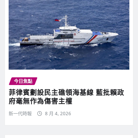
今日焦點
菲律賓劃設民主礁領海基線 藍批賴政
府毫無作為傷害主權
新一代時報
8 月 4, 2026