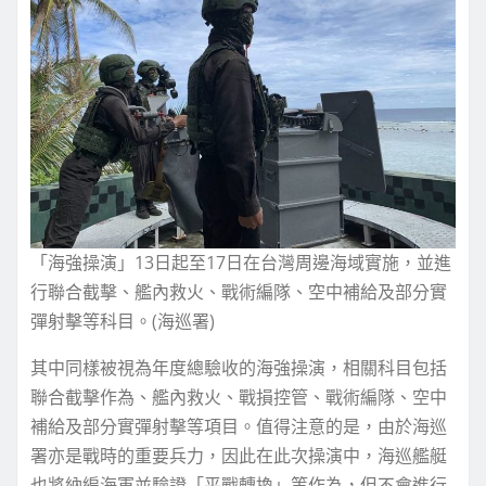
「海強操演」13日起至17日在台灣周邊海域實施，並進
行聯合截擊、艦內救火、戰術編隊、空中補給及部分實
彈射擊等科目。(海巡署)
其中同樣被視為年度總驗收的海強操演，相關科目包括
聯合截擊作為、艦內救火、戰損控管、戰術編隊、空中
補給及部分實彈射擊等項目。值得注意的是，由於海巡
署亦是戰時的重要兵力，因此在此次操演中，海巡艦艇
也將納編海軍並驗證「平戰轉換」等作為，但不會進行