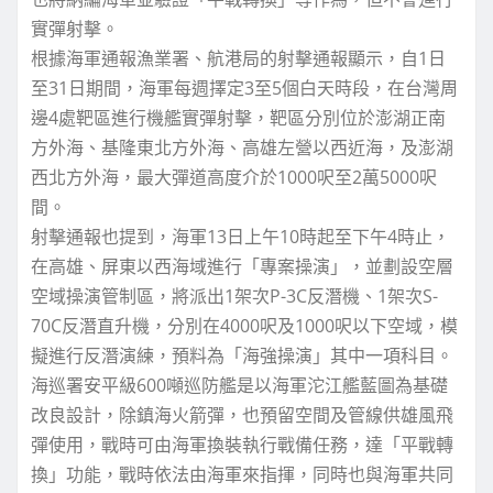
實彈射擊。
根據海軍通報漁業署、航港局的射擊通報顯示，自1日
至31日期間，海軍每週擇定3至5個白天時段，在台灣周
邊4處靶區進行機艦實彈射擊，靶區分別位於澎湖正南
方外海、基隆東北方外海、高雄左營以西近海，及澎湖
西北方外海，最大彈道高度介於1000呎至2萬5000呎
間。
射擊通報也提到，海軍13日上午10時起至下午4時止，
在高雄、屏東以西海域進行「專案操演」，並劃設空層
空域操演管制區，將派出1架次P-3C反潛機、1架次S-
70C反潛直升機，分別在4000呎及1000呎以下空域，模
擬進行反潛演練，預料為「海強操演」其中一項科目。
海巡署安平級600噸巡防艦是以海軍沱江艦藍圖為基礎
改良設計，除鎮海火箭彈，也預留空間及管線供雄風飛
彈使用，戰時可由海軍換裝執行戰備任務，達「平戰轉
換」功能，戰時依法由海軍來指揮，同時也與海軍共同