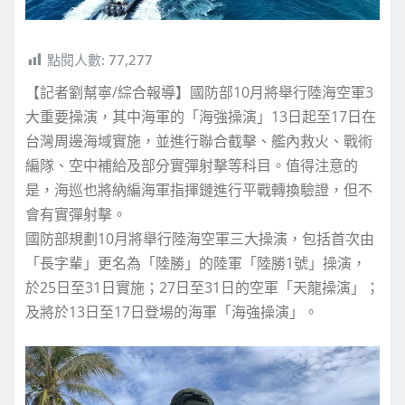
點閱人數:
77,277
【記者劉幫寧/綜合報導】國防部10月將舉行陸海空軍3
大重要操演，其中海軍的「海強操演」13日起至17日在
台灣周邊海域實施，並進行聯合截擊、艦內救火、戰術
編隊、空中補給及部分實彈射擊等科目。值得注意的
是，海巡也將納編海軍指揮鏈進行平戰轉換驗證，但不
會有實彈射擊。
國防部規劃10月將舉行陸海空軍三大操演，包括首次由
「長字輩」更名為「陸勝」的陸軍「陸勝1號」操演，
於25日至31日實施；27日至31日的空軍「天龍操演」；
及將於13日至17日登場的海軍「海強操演」。