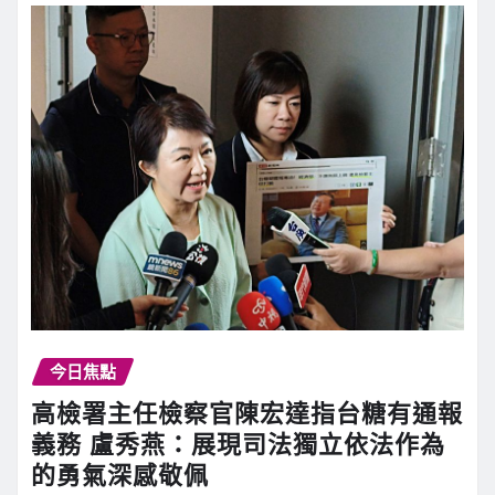
今日焦點
高檢署主任檢察官陳宏達指台糖有通報
義務 盧秀燕：展現司法獨立依法作為
的勇氣深感敬佩