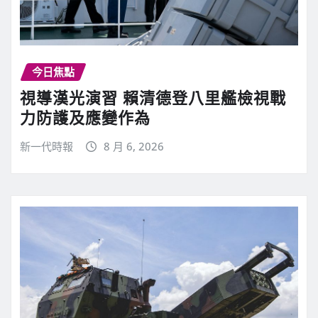
今日焦點
視導漢光演習 賴清德登八里艦檢視戰
力防護及應變作為
新一代時報
8 月 6, 2026