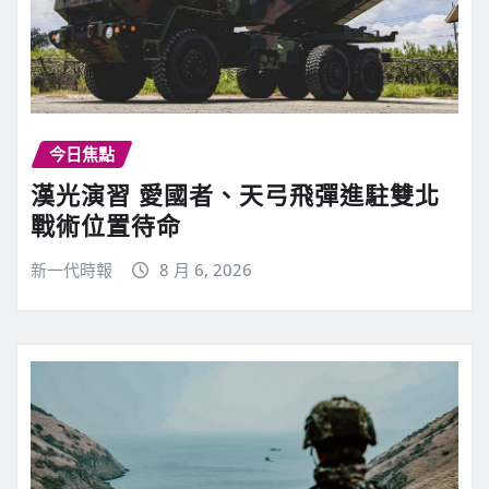
今日焦點
漢光演習 愛國者、天弓飛彈進駐雙北
戰術位置待命
新一代時報
8 月 6, 2026