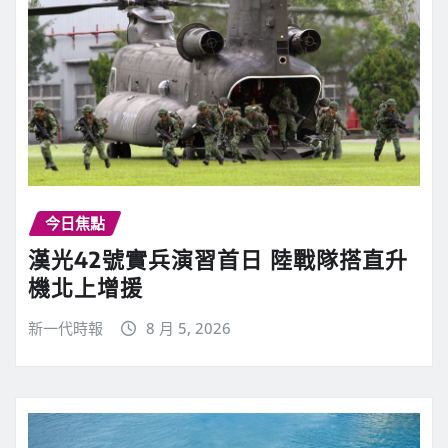
今日焦點
漢光42號實兵演習首日 陸戰隊搭直升
機北上增援
新一代時報
8 月 5, 2026