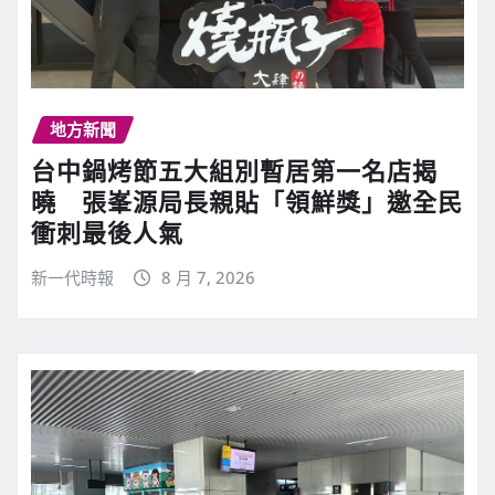
地方新聞
台中鍋烤節五大組別暫居第一名店揭
曉 張峯源局長親貼「領鮮獎」邀全民
衝刺最後人氣
新一代時報
8 月 7, 2026