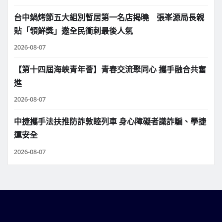
台中鍋烤節五大組別暫居第一名店揭曉 張峯源局長親
貼「領鮮獎」邀全民衝刺最後人氣
2026-08-07
【第十四屆海峽青年薈】青春交流聚同心 攜手融合共奮
進
2026-08-07
中捷攜手法扶推防詐敦睦列車 身心障礙者識詐騙、學捷
運安全
2026-08-07