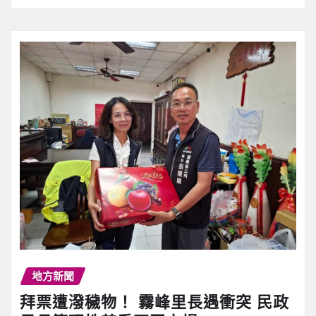
地方新聞
拜票遭潑穢物！ 霧峰里長遇衝突 民政