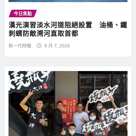
今日焦點
漢光演習淡水河道阻絕設置 油桶、鐵
刺蝟防敵溯河直取首都
新一代時報
8 月 7, 2026