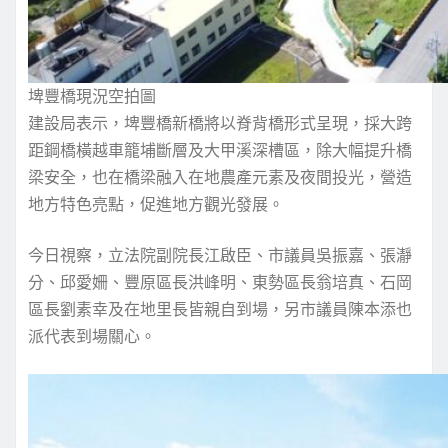
埤豐橋現況空拍圖
建設局表示，埤豐橋新橋將以脊背橋形式呈現，採大跨
距鋼橋橫越車籠埔斷層及大甲溪深槽區，除大幅提升橋
梁安全，也在橋梁融入在地農產元素及夜間投光，營造
地方特色亮點，促進地方觀光發展。
今日視察，立法院副院長江啟臣、市議員吳振嘉、張瀞
分、邱愛姍、豐原區長洪峰明、東勢區長翁培真、石岡
區長劉素幸及在地里長皆親自到場，另市議員陳本添也
派代表到場關心。