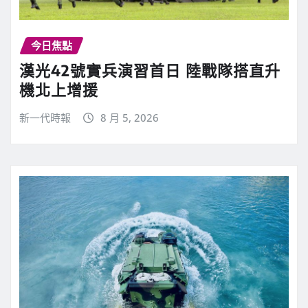
今日焦點
漢光42號實兵演習首日 陸戰隊搭直升
機北上增援
新一代時報
8 月 5, 2026