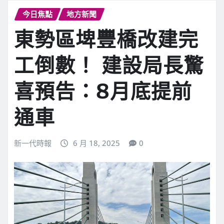
今日焦點
地方新聞
東勢區埤豐橋改建完
工倒數！ 建設局長驚
喜預告：8月底提前
通車
新一代時報
6 月 18, 2025
0