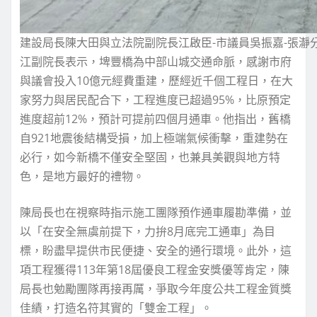
建設局長陳大田與立法院副院長江啟臣-市議員吳振嘉-張瀞
江副院長表示，埤豐橋為中部山城交通命脈，感謝市府
與議會投入10億元經費重建，歷經近千個工程日，在大
家努力與居民配合下，工程進度已超過95%，比原預定
進度超前12%，預計可提前四個月通車。他指出，舊橋
自921地震後結構受損，加上極端氣候衝擊，重建勢在
必行，如今新橋不僅安全堅固，也兼具美觀與地方特
色，是地方最好的禮物。
陳局長也在視察時指示施工團隊預作通車履勘準備，並
以「在安全無虞前提下，力拚8月底完工通車」為目
標，盼盡早提供市民便捷、安全的通行環境。此外，這
項工程獲得113年第18屆優良工程金安獎優等肯定，陳
局長也勉勵團隊再接再厲，爭取今年度公共工程金質獎
佳績，打造名符其實的「雙金工程」。