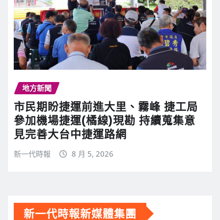
地方新聞
市民期盼捷運前進大里、霧峰 捷工局
參加機場捷運(橘線)現勘 持續蒐集意
見完善大台中捷運路網
新一代時報
8 月 5, 2026
新一代時報新媒體集團