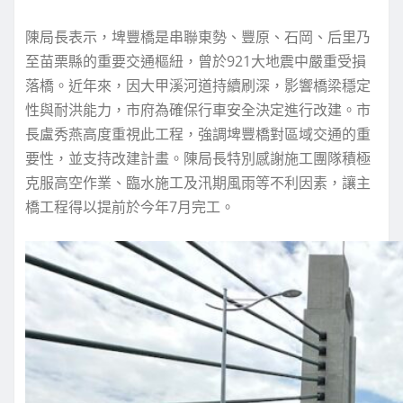
陳局長表示，埤豐橋是串聯東勢、豐原、石岡、后里乃
至苗栗縣的重要交通樞紐，曾於921大地震中嚴重受損
落橋。近年來，因大甲溪河道持續刷深，影響橋梁穩定
性與耐洪能力，市府為確保行車安全決定進行改建。市
長盧秀燕高度重視此工程，強調埤豐橋對區域交通的重
要性，並支持改建計畫。陳局長特別感謝施工團隊積極
克服高空作業、臨水施工及汛期風雨等不利因素，讓主
橋工程得以提前於今年7月完工。