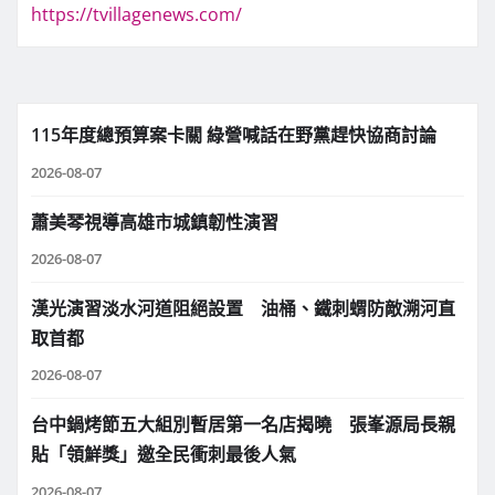
https://tvillagenews.com/
115年度總預算案卡關 綠營喊話在野黨趕快協商討論
2026-08-07
蕭美琴視導高雄市城鎮韌性演習
2026-08-07
漢光演習淡水河道阻絕設置 油桶、鐵刺蝟防敵溯河直
取首都
2026-08-07
台中鍋烤節五大組別暫居第一名店揭曉 張峯源局長親
貼「領鮮獎」邀全民衝刺最後人氣
2026-08-07