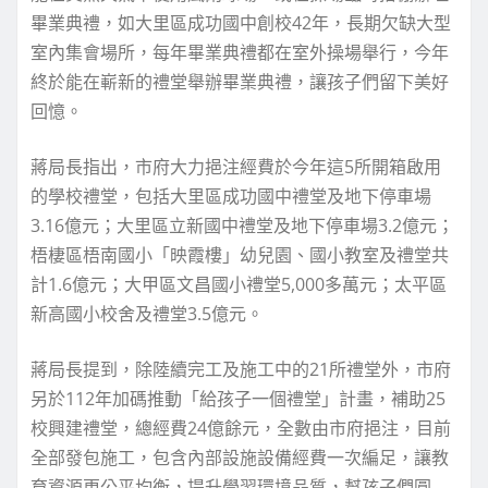
畢業典禮，如大里區成功國中創校42年，長期欠缺大型
室內集會場所，每年畢業典禮都在室外操場舉行，今年
終於能在嶄新的禮堂舉辦畢業典禮，讓孩子們留下美好
回憶。
蔣局長指出，市府大力挹注經費於今年這5所開箱啟用
的學校禮堂，包括大里區成功國中禮堂及地下停車場
3.16億元；大里區立新國中禮堂及地下停車場3.2億元；
梧棲區梧南國小「映霞樓」幼兒園、國小教室及禮堂共
計1.6億元；大甲區文昌國小禮堂5,000多萬元；太平區
新高國小校舍及禮堂3.5億元。
蔣局長提到，除陸續完工及施工中的21所禮堂外，市府
另於112年加碼推動「給孩子一個禮堂」計畫，補助25
校興建禮堂，總經費24億餘元，全數由市府挹注，目前
全部發包施工，包含內部設施設備經費一次編足，讓教
育資源更公平均衡，提升學習環境品質，幫孩子們圓