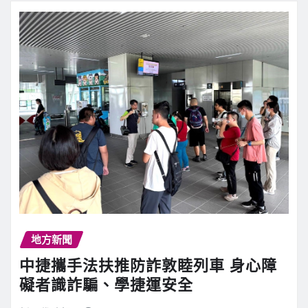
地方新聞
中捷攜手法扶推防詐敦睦列車 身心障
礙者識詐騙、學捷運安全