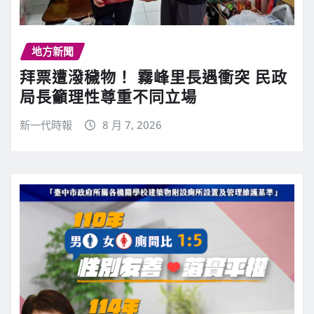
地方新聞
拜票遭潑穢物！ 霧峰里長遇衝突 民政
局長籲理性尊重不同立場
新一代時報
8 月 7, 2026