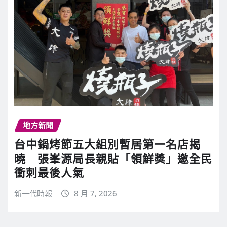
地方新聞
台中鍋烤節五大組別暫居第一名店揭
曉 張峯源局長親貼「領鮮獎」邀全民
衝刺最後人氣
新一代時報
8 月 7, 2026