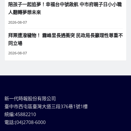
陪孩子一起追夢！幸福台中號啟航 中市府親子日小小職
人翻轉夢想未來
2026-08-07
拜票遭潑穢物！ 霧峰里長遇衝突 民政局長籲理性尊重不
同立場
2026-08-07
新一代時報股份有限公司
臺中市西屯區臺灣大道三段376巷1號1樓
統編:45882210
電話:(04)2708-6000