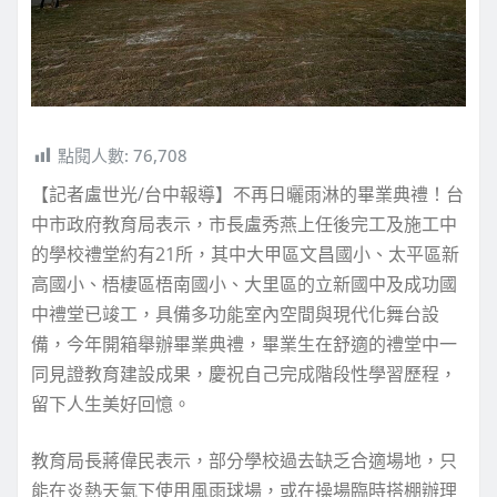
點閱人數:
76,708
【記者盧世光/台中報導】不再日曬雨淋的畢業典禮！台
中市政府教育局表示，市長盧秀燕上任後完工及施工中
的學校禮堂約有21所，其中大甲區文昌國小、太平區新
高國小、梧棲區梧南國小、大里區的立新國中及成功國
中禮堂已竣工，具備多功能室內空間與現代化舞台設
備，今年開箱舉辦畢業典禮，畢業生在舒適的禮堂中一
同見證教育建設成果，慶祝自己完成階段性學習歷程，
留下人生美好回憶。
教育局長蔣偉民表示，部分學校過去缺乏合適場地，只
能在炎熱天氣下使用風雨球場，或在操場臨時搭棚辦理