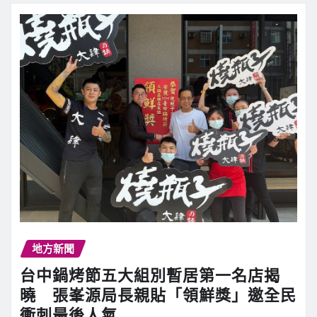
地方新聞
台中鍋烤節五大組別暫居第一名店揭
曉 張峯源局長親貼「領鮮獎」邀全民
衝刺最後人氣