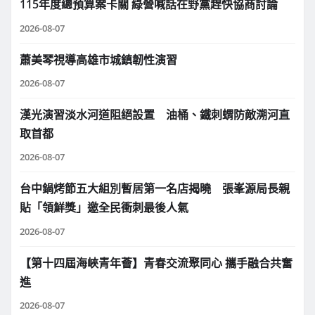
115年度總預算案卡關 綠營喊話在野黨趕快協商討論
2026-08-07
蕭美琴視導高雄市城鎮韌性演習
2026-08-07
漢光演習淡水河道阻絕設置 油桶、鐵刺蝟防敵溯河直
取首都
2026-08-07
台中鍋烤節五大組別暫居第一名店揭曉 張峯源局長親
貼「領鮮獎」邀全民衝刺最後人氣
2026-08-07
【第十四屆海峽青年薈】青春交流聚同心 攜手融合共奮
進
2026-08-07