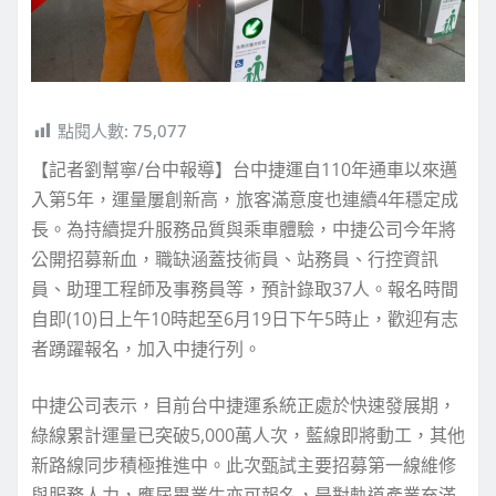
點閱人數:
75,077
【記者劉幫寧/台中報導】台中捷運自110年通車以來邁
入第5年，運量屢創新高，旅客滿意度也連續4年穩定成
長。為持續提升服務品質與乘車體驗，中捷公司今年將
公開招募新血，職缺涵蓋技術員、站務員、行控資訊
員、助理工程師及事務員等，預計錄取37人。報名時間
自即(10)日上午10時起至6月19日下午5時止，歡迎有志
者踴躍報名，加入中捷行列。
中捷公司表示，目前台中捷運系統正處於快速發展期，
綠線累計運量已突破5,000萬人次，藍線即將動工，其他
新路線同步積極推進中。此次甄試主要招募第一線維修
與服務人力，應屆畢業生亦可報名，是對軌道產業充滿