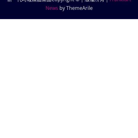
News
by ThemeArile