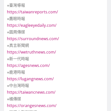
※臺灣導報
https://taiwanreports.com/
※鷹眼時報
https://eagleeyedaily.com/
※圓周傳媒
https://surroundnews.com/
※真言新聞網
https://wetruthnews.com/
※新一代時報
https://agesnews.com/
※鹿港時報
https://lugangnews.com/
※中台灣時報
https://taiwancnews.com/
※橘傳媒
https://orangesnews.com/