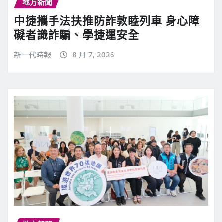
地方新聞
中捷攜手法扶推防詐敦睦列車 身心障
礙者識詐騙、學捷運安全
新一代時報
8 月 7, 2026