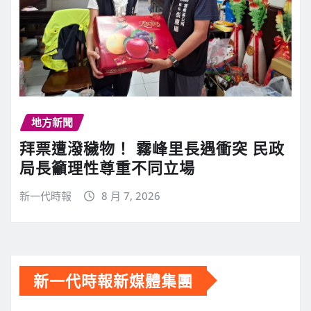
地方新聞
拜票遭潑穢物！ 霧峰里長遇衝突 民政
局長籲理性尊重不同立場
新一代時報
8 月 7, 2026
新一代時報新媒體集團