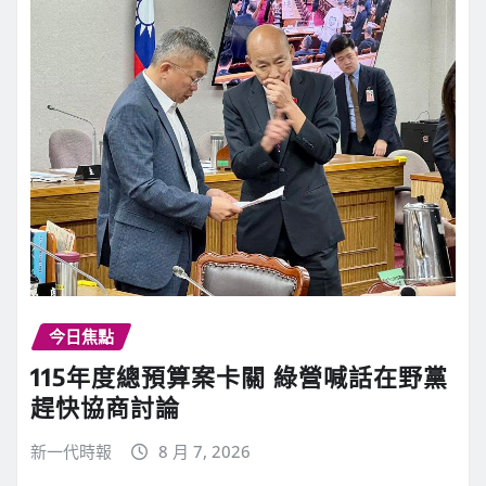
今日焦點
115年度總預算案卡關 綠營喊話在野黨
趕快協商討論
新一代時報
8 月 7, 2026