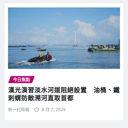
今日焦點
漢光演習淡水河道阻絕設置 油桶、鐵
刺蝟防敵溯河直取首都
新一代時報
8 月 7, 2026