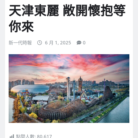
天津東麗 敞開懷抱等
你來
新一代時報
6 月 1, 2025
0
點閱人數:
80,617