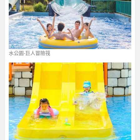
水公園-巨人冒險筏