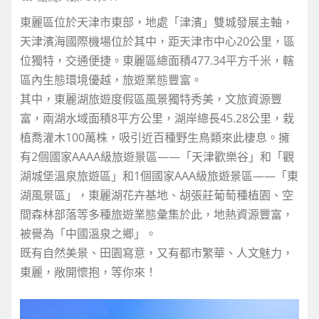
東麗區位於天津市東部，地處「津濱」雙城發展主軸，
天津濱海國際機場位於其中，距天津市中心20公里，區
位獨特，交通便捷。東麗區總面積477.34平方千米，轄
區內生態環境優越，旅遊業態豐富。
其中，東麗湖旅遊度假區風景獨特秀美，文旅資源豐
富，兩湖水域面積8平方公里，湖岸總長45.28公里，栽
植喬灌木100萬株，吸引近百種野生鳥類來此棲息。擁
有2個國家AAAA級旅遊景區——「天津歡樂谷」和「觀
湖城堡溫泉旅遊區」和1個國家AAA級旅遊景區——「東
湖風景區」，東麗湖花卉基地、胡張莊葡萄種植園、空
間森林部落等多種旅遊業態彙集於此，地熱資源豐富，
被譽為「中國溫泉之鄉」。
既有自然美景、田園寫意，又有都市繁華、人文魅力，
東麗，敞開懷抱，等你來！