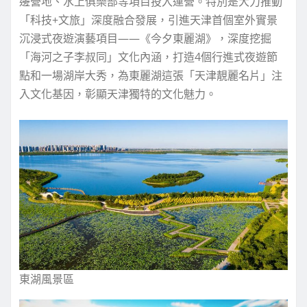
邊營地、水上俱樂部等項目投入運營。特別是大力推動
「科技+文旅」深度融合發展，引進天津首個室外實景
沉浸式夜遊演藝項目——《今夕東麗湖》，深度挖掘
「海河之子李叔同」文化內涵，打造4個行進式夜遊節
點和一場湖岸大秀，為東麗湖這張「天津靚麗名片」注
入文化基因，彰顯天津獨特的文化魅力。
東湖風景區