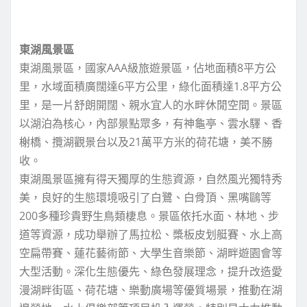
東湖風景區
東湖風景區，國家AAA級旅遊景區，佔地面積8平方公
里，水域面積廣闊達6平方公里，綠化面積達1.8平方公
里，是一片舒朗開闊、親水宜人的水畔休閒空間。景區
以湖泊為核心，內部景點眾多，有神龜亭、雲水驛、香
榭橋、攬湖觀景台以及21萬平方米的荷花塘，美不勝
收。
東湖風景區擁有得天獨厚的生態資源，自然風光獨特秀
美，良好的生態環境吸引了白鷺、白骨頂、黑嘴鷗等
200多種珍貴野生鳥類棲息。景區依托水面、林地、步
道等資源，成功舉辦了馬拉松、槳板皮划艇賽、水上高
空扁帶賽、蓮花藝術節、大學生音樂節、湖畔遊園會等
大型活動。深化生態優先、綠色發展理念，提升改造愛
漫湖畔街區、荷花塘、樂動廣場等優質場景，推動在湖