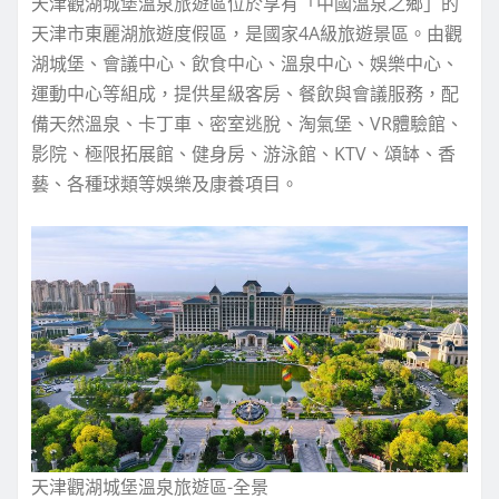
天津觀湖城堡溫泉旅遊區位於享有「中國溫泉之鄉」的
天津市東麗湖旅遊度假區，是國家4A級旅遊景區。由觀
湖城堡、會議中心、飲食中心、溫泉中心、娛樂中心、
運動中心等組成，提供星級客房、餐飲與會議服務，配
備天然溫泉、卡丁車、密室逃脫、淘氣堡、VR體驗館、
影院、極限拓展館、健身房、游泳館、KTV、頌缽、香
藝、各種球類等娛樂及康養項目。
天津觀湖城堡溫泉旅遊區-全景