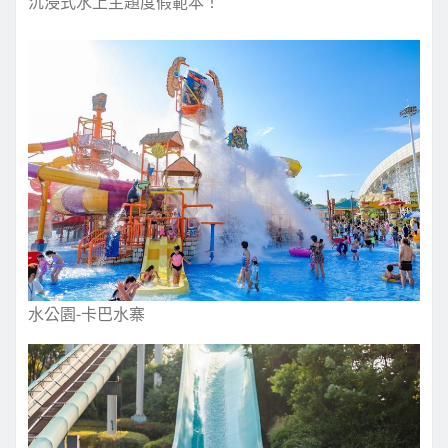
沉浸式水上主題度假範本！
水公園-卡巴水寨