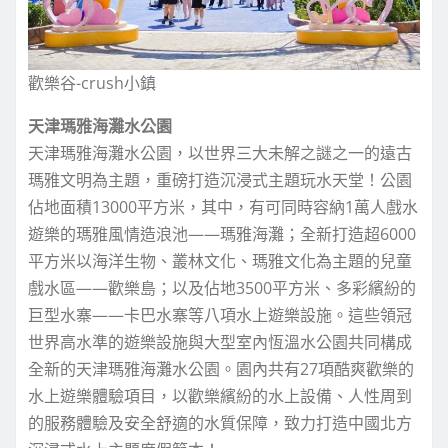
歡樂谷-crush小鎮
天津瑪雅海灘水公園
天津瑪雅海灘水公園，以世界三大未解之謎之一的遠古
瑪雅文明為主題，重磅打造沉浸式主題玩水天堂！公園
佔地面積13000平方米，其中，有可同時容納1萬人戲水
遊樂的瑪雅風情造浪池——瑪雅海灘；全新打造超6000
平方米以海洋生物、叢林文化、瑪雅文化為主題的兒童
戲水區——歡樂島；以及佔地3500平方米、多彩繽紛的
巨型水寨——卡巴水寨等八項水上遊樂設施。這些領冠
世界高水準的遊樂設施與大型室內恆溫水公園共同構成
全新的天津瑪雅海灘水公園。園內共有27項酷爽歡樂的
水上遊樂體驗項目，以歡樂繽紛的水上設備、人性周到
的服務體驗及安全舒適的水質保障，致力打造中國北方