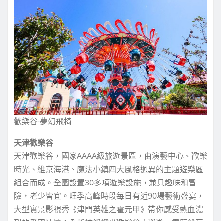
歡樂谷-夢幻飛椅
天津歡樂谷
天津歡樂谷，國家AAAA級旅遊景區，由演藝中心、歡樂
時光、維京海港、魔法小鎮四大風格迥異的主題遊樂區
組合而成。全園設置30多項遊樂設施，兼具趣味和冒
險，老少皆宜。旺季高峰時段每日有近90場藝術盛宴，
大型實景影視秀《津門英雄之霍元甲》帶你感受熱血濃