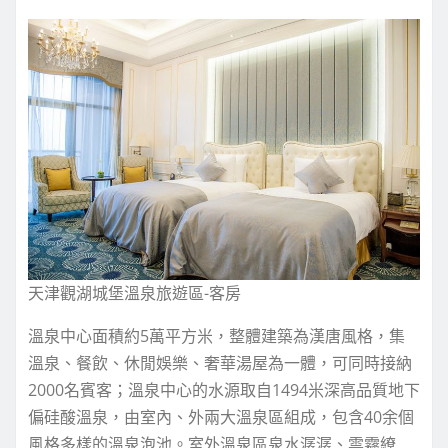
天津觀湖城堡溫泉旅遊區-客房
溫泉中心面積約5萬平方米，整體建築為漢唐風格，集
溫泉、餐飲、休閒娛樂、奢華湯屋為一體，可同時接納
2000名賓客；溫泉中心的水源取自1494米深高品質地下
偏硅酸溫泉，由室內、外兩大溫泉區組成，包含40余個
風格多樣的溫泉泡池。室外溫泉區泉水潺潺、雲霧繚