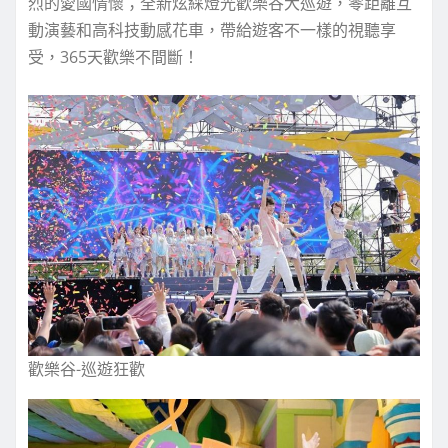
烈的愛國情懷；全新炫綵燈光歡樂谷大巡遊，零距離互
動演藝和高科技動感花車，帶給遊客不一樣的視聽享
受，365天歡樂不間斷！
歡樂谷-巡遊狂歡