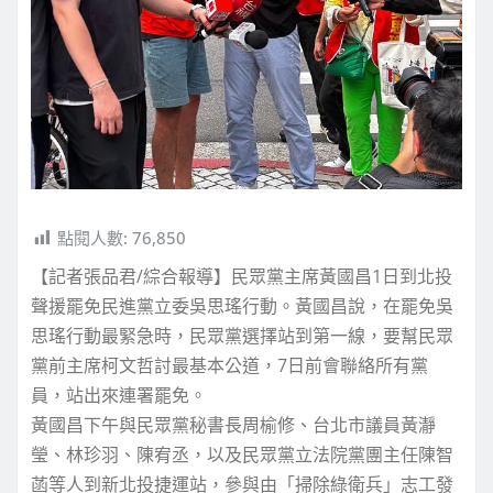
點閱人數:
76,850
【記者張品君/綜合報導】民眾黨主席黃國昌1日到北投
聲援罷免民進黨立委吳思瑤行動。黃國昌說，在罷免吳
思瑤行動最緊急時，民眾黨選擇站到第一線，要幫民眾
黨前主席柯文哲討最基本公道，7日前會聯絡所有黨
員，站出來連署罷免。
黃國昌下午與民眾黨秘書長周榆修、台北市議員黃瀞
瑩、林珍羽、陳宥丞，以及民眾黨立法院黨團主任陳智
菡等人到新北投捷運站，參與由「掃除綠衛兵」志工發