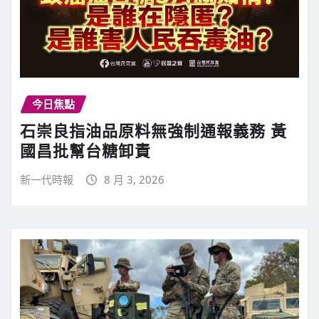
今日焦點
石崇良指油品原料無強制通報義務 黃
國昌批幫台糖卸責
新一代時報
8 月 3, 2026