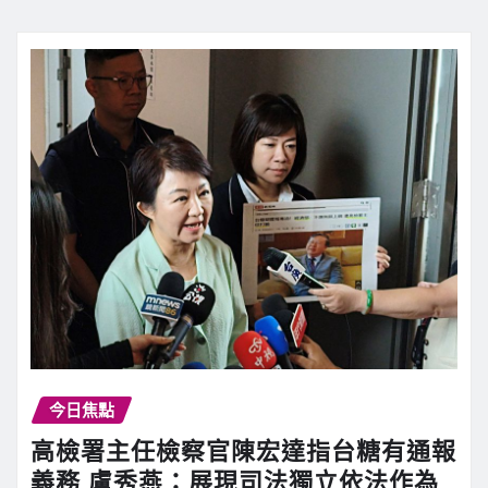
今日焦點
高檢署主任檢察官陳宏達指台糖有通報
義務 盧秀燕：展現司法獨立依法作為