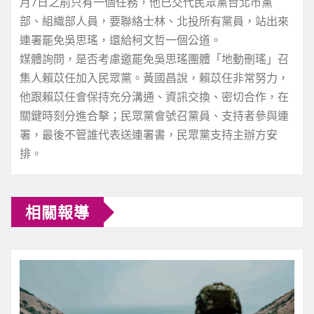
月7日之前只有一個任務，他已交代民眾黨台北市黨
部、組織部人員，要聯絡士林、北投所有黨員，站出來
連署罷免吳思瑤，還給柯文哲一個公道。
媒體詢問，是否考慮邀罷免吳思瑤團體「地動刪瑤」召
集人賴苡任加入民眾黨。黃國昌說，賴苡任非常努力，
他跟賴苡任會保持充分溝通、資訊交換、密切合作，在
關鍵時刻分進合擊；民眾黨會號召黨員、支持者參與連
署，最後不管誰代表送連署書，民眾黨支持主辦方安
排。
相關報導