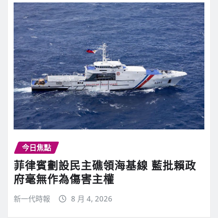
今日焦點
菲律賓劃設民主礁領海基線 藍批賴政
府毫無作為傷害主權
新一代時報
8 月 4, 2026