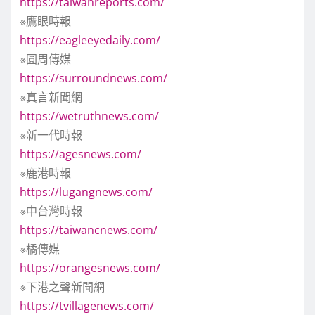
https://taiwanreports.com/
※鷹眼時報
https://eagleeyedaily.com/
※圓周傳媒
https://surroundnews.com/
※真言新聞網
https://wetruthnews.com/
※新一代時報
https://agesnews.com/
※鹿港時報
https://lugangnews.com/
※中台灣時報
https://taiwancnews.com/
※橘傳媒
https://orangesnews.com/
※下港之聲新聞網
https://tvillagenews.com/