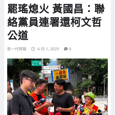
罷瑤熄火 黃國昌：聯
絡黨員連署還柯文哲
公道
新一代時報
6 月 1, 2025
0