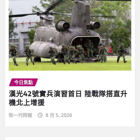
今日焦點
漢光42號實兵演習首日 陸戰隊搭直升
機北上增援
新一代時報
8 月 5, 2026