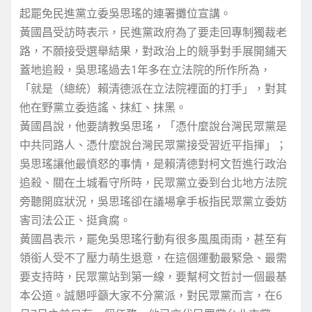
起罷免民進黨立委吳思瑤的連署攤位宣講。
黃國昌受訪時表示，民進黨政府為了要走回專制獨裁老
路，不願接受選舉結果，對政治上的競爭對手展開鋪天
蓋地追殺，吳思瑤過去1年多在立法院的所作所為，
「就是（總統）賴清德派在立法院裡面的打手」，對其
他在野黨立委造謠、抹紅、抹黑。
黃國昌說，他要請教吳思瑤，「憑什麼說台灣民眾黨是
中共同路人、憑什麼說台灣民眾黨接受習近平指揮」；
吳思瑤讓他最憤怒的事情，是賴清德對柯文哲進行政治
追殺、關在土城看守所時，民眾黨立委到台北地方法院
旁聽開庭狀況，吳思瑤卻在議場拿手板指民眾黨立委妨
害司法公正、挺貪腐。
黃國昌表示，罷免吳思瑤行動有很多風風雨雨，甚至有
領銜人受不了壓力萌生退意，在這個運動最緊急、最需
要支持時，民眾黨站到第一線，要幫柯文哲討一個最基
本公道。誠懇呼籲大家不分黨派，對民眾黨而言，在6