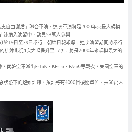
乙支自由護盾」聯合軍演，這次軍演將是2000年來最大規模
訓練納入演習中，動員58萬人參與。
聯合軍演訂於19日至29日舉行，朝鮮日報報導，這次演習期間將舉行
的訓練也從4次大幅提升至17次，將是2000年來規模最大的
韓空軍派出F-15K、KF-16、FA-50等戰機，美國空軍的
狀態下的避難訓練，預計將有4000個機關單位、共58萬人