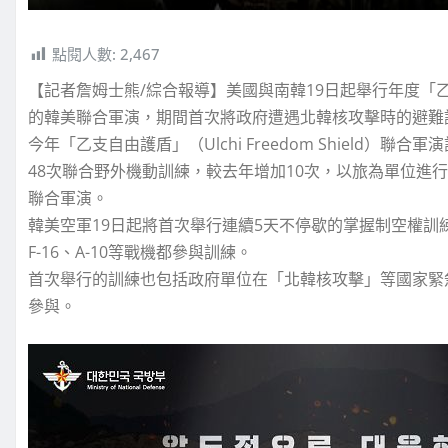
點閱人數:
2,467
【記者詹姆士熊/綜合報導】美國與南韓19日起舉行年度「
的韓美聯合軍演，期間首次將政府遭遇北韓核攻擊時的避難
今年「乙支自由護盾」（Ulchi Freedom Shield）
48次聯合野外機動訓練，較去年增加10次，以旅為單位進行
聯合軍演。
韓美空軍19日起將首次舉行連續5天不停歇的掌握制空權訓練，南
F-16、A-10等戰機都參與訓練。
首次舉行的訓練也包括政府單位在「北韓核攻擊」等國家緊急
參與。