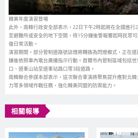
韓美年度演習登場
此外，南韓行政安全部表示，22日下午2時起將在全國進行
至避難所或安全的地下空間，待15分鐘後警報響起時民眾
復日常活動。
演習期間，部分管制道路號誌燈將轉換為閃燈模式，正在道
鐘後依照車內電台廣播指示行動。首爾市內管制區域包括世
口、道峯山站至道峯站路口等3段道路。
南韓聯合參謀本部表示，這次聯合軍演將聚焦提升應對北韓
力等多領域作戰任務，強化韓美同盟的防禦能力。
相關報導