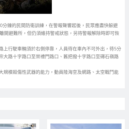
20分鐘的民間防衛訓練，在警報聲響起後，民眾應盡快躲避
可離開避難所，但仍須維持警戒狀態，另待警報解除時即可恢
路上行駛車輛須於右側停靠，人員待在車內不可外出，待5分
宗大路十字路口至崇禮門路口、舊把撥十字路口至礡石嶺路
大規模殺傷性武器的能力，動員陸海空及網路、太空戰鬥能