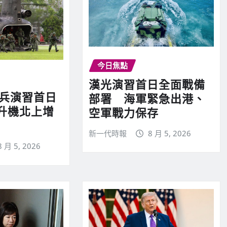
今日焦點
漢光演習首日全面戰備
實兵演習首日
部署 海軍緊急出港、
升機北上增
空軍戰力保存
新一代時報
8 月 5, 2026
8 月 5, 2026