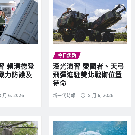
今日焦點
習 賴清德登
漢光演習 愛國者、天弓
戰力防護及
飛彈進駐雙北戰術位置
待命
8 月 6, 2026
新一代時報
8 月 6, 2026