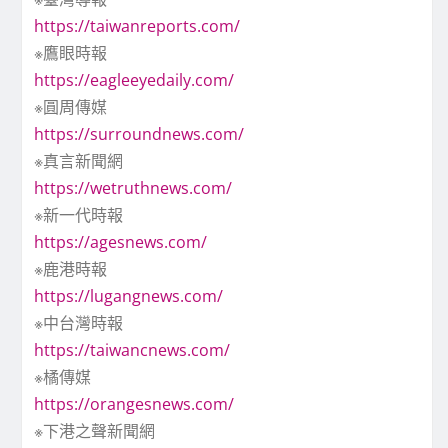
https://taiwanreports.com/
※鷹眼時報
https://eagleeyedaily.com/
※圓周傳媒
https://surroundnews.com/
※真言新聞網
https://wetruthnews.com/
※新一代時報
https://agesnews.com/
※鹿港時報
https://lugangnews.com/
※中台灣時報
https://taiwancnews.com/
※橘傳媒
https://orangesnews.com/
※下港之聲新聞網