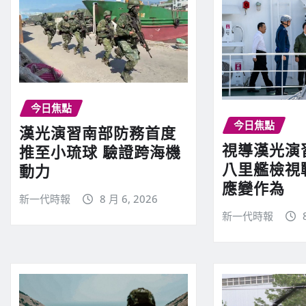
今日焦點
今日焦點
漢光演習南部防務首度
視導漢光演
推至小琉球 驗證跨海機
八里艦檢視
動力
應變作為
新一代時報
8 月 6, 2026
新一代時報