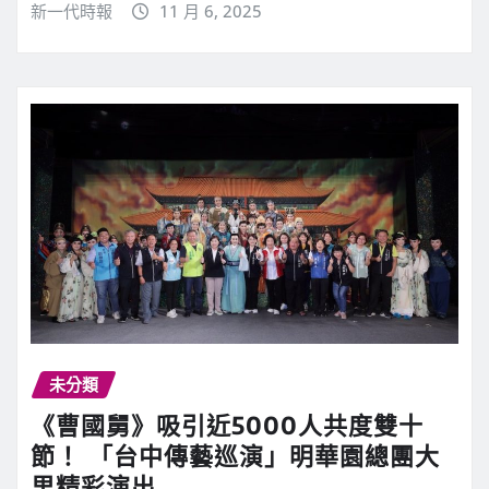
新一代時報
11 月 6, 2025
未分類
《曹國舅》吸引近5000人共度雙十
節！ 「台中傳藝巡演」明華園總團大
里精彩演出