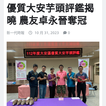
優質大安芋頭評鑑揭
曉 農友卓永晉奪冠
新一代時報
10 月 31, 2023
0