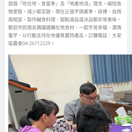
提倡「吃在地、食當季」及「地產地消」理念，縮短食
物里程，減少碳足跡，現在正值芋頭產季，送禮、自用
兩相宜，製作鹹食料理、甜點湯品或冰品都非常美味，
歡迎市民朋友踴躍選購在地食材，一起芋見幸福、濃情
蜜芋，以行動支持在地優質農特產品。訂購電話：大安
區農會04-26712229。