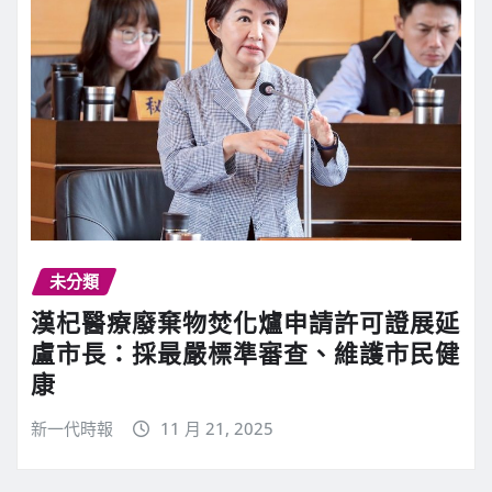
未分類
漢杞醫療廢棄物焚化爐申請許可證展延
盧市長：採最嚴標準審查、維護市民健
康
新一代時報
11 月 21, 2025