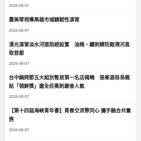
2026-08-07
蕭美琴視導高雄市城鎮韌性演習
2026-08-07
漢光演習淡水河道阻絕設置 油桶、鐵刺蝟防敵溯河直
取首都
2026-08-07
台中鍋烤節五大組別暫居第一名店揭曉 張峯源局長親
貼「領鮮獎」邀全民衝刺最後人氣
2026-08-07
【第十四屆海峽青年薈】青春交流聚同心 攜手融合共奮
進
2026-08-07