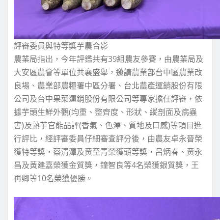
評審委員與特等獎芋農合影
農業局指出，今年評鑑共有39組農友參賽，由農業局及
大安區農會等單位共襄盛舉，邀請農業部台中區農業改
良場、農業部農糧署中區分署、台北農產運銷股份有限
公司及台中果菜運銷股份有限公司等專家擔任評審，依
據芋頭生鮮外觀(均重、整齊度、形狀、縱剖面及病蟲
害)及熟芋官能品評(香氣、色澤、質地及口感)等項目進
行評比，經評審委員仔細審查評分後，由農友卓永晉榮
獲特等獎，蔡清潭及黃至青榮獲頭等獎，呂炳春、黃永
昌及黃建嘉榮獲金質獎，鐘智良等4名榮獲銀質獎，王
再卿等10名榮獲優勝。