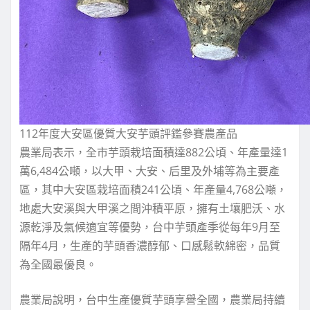
112年度大安區優質大安芋頭評鑑參賽農產品
農業局表示，全市芋頭栽培面積達882公頃、年產量達1
萬6,484公噸，以大甲、大安、后里及外埔等為主要產
區，其中大安區栽培面積241公頃、年產量4,768公噸，
地處大安溪與大甲溪之間沖積平原，擁有土壤肥沃、水
源乾淨及氣候適宜等優勢，台中芋頭產季從每年9月至
隔年4月，生產的芋頭香濃醇郁、口感鬆軟綿密，品質
為全國最優良。
農業局說明，台中生產優質芋頭享譽全國，農業局持續