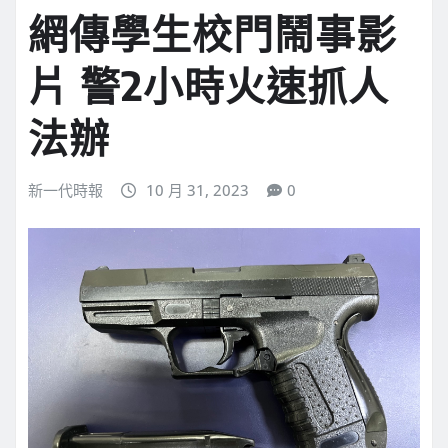
網傳學生校門鬧事影
片 警2小時火速抓人
法辦
新一代時報
10 月 31, 2023
0