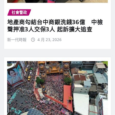
社會警政
地產商勾結台中商銀洗錢36億 中檢
聲押准3人交保3人 起訴擴大追查
新一代時報
4 月 23, 2026