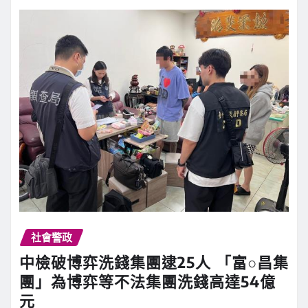
社會警政
中檢破博弈洗錢集團逮25人 「富○昌集
團」為博弈等不法集團洗錢高達54億
元