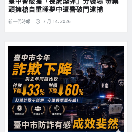
臺中警破獲「喪屍煙彈」分裝場 毒藥
頭擁槍自重睡夢中遭警破門逮捕
新一代時報
7 月 14, 2026