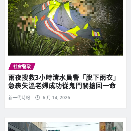
社會警政
雨夜搜救3小時清水員警「脫下雨衣」
急裹失溫老婦成功從鬼門關搶回一命
新一代時報
6 月 14, 2026