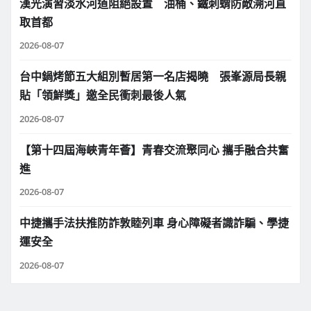
漢光演習淡水河道阻絕設置 油桶、鐵刺蝟防敵溯河直
取首都
2026-08-07
台中鍋烤節五大組別暫居第一名店揭曉 張峯源局長親
貼「領鮮獎」邀全民衝刺最後人氣
2026-08-07
【第十四屆海峽青年薈】青春交流聚同心 攜手融合共奮
進
2026-08-07
中捷攜手法扶推防詐敦睦列車 身心障礙者識詐騙、學捷
運安全
2026-08-07