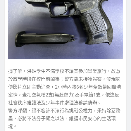
據了解，洪姓學生不滿學校不讓其參加畢業旅行，故意
於放學時段在校門前鬧事；警方雖未接獲報案，發現網
傳影片立即主動追查，2小時內將6名少年全數帶回釐清
案情，查扣空氣槍2支(無殺傷力)及手電筒1支，依違反
社會秩序維護法及少年事件處理法移請偵辦。
警方呼籲，絕不容許不法行為挑戰公權力，秉持除惡務
盡，必將不法分子繩之以法，維護市民安心的生活環
境。