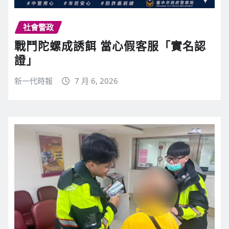
社會警政
戰鬥陀螺成誘餌 當心假客服「實名認
證」
新一代時報
7 月 6, 2026