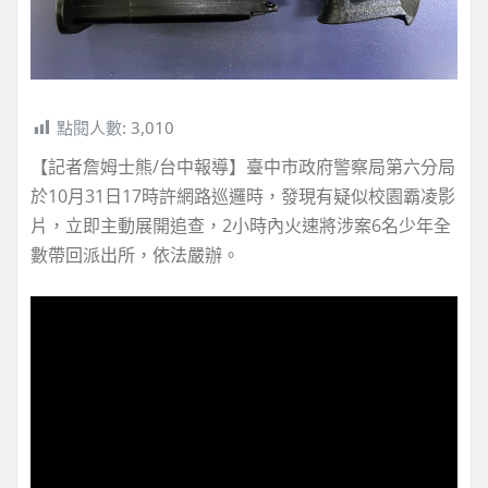
點閱人數:
3,010
【記者詹姆士熊/台中報導】臺中市政府警察局第六分局
於10月31日17時許網路巡邏時，發現有疑似校園霸凌影
片，立即主動展開追查，2小時內火速將涉案6名少年全
數帶回派出所，依法嚴辦。