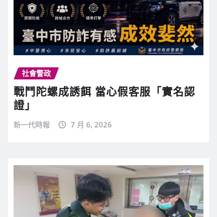
社會警政
戰鬥陀螺成誘餌 當心假客服「實名認
證」
新一代時報
7 月 6, 2026