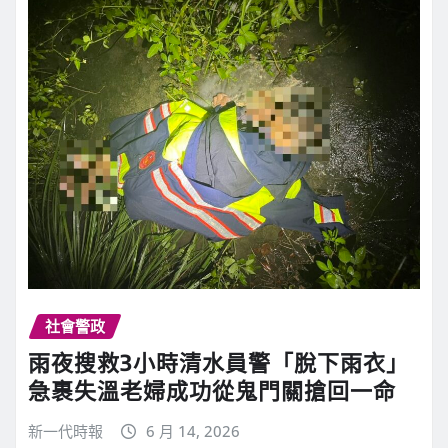
社會警政
雨夜搜救3小時清水員警「脫下雨衣」
急裹失溫老婦成功從鬼門關搶回一命
新一代時報
6 月 14, 2026