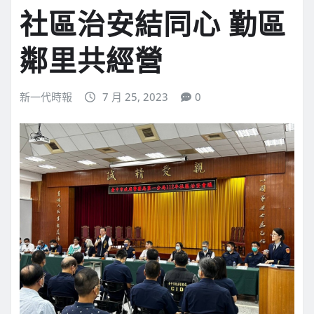
社區治安結同心 勤區
鄰里共經營
新一代時報
7 月 25, 2023
0