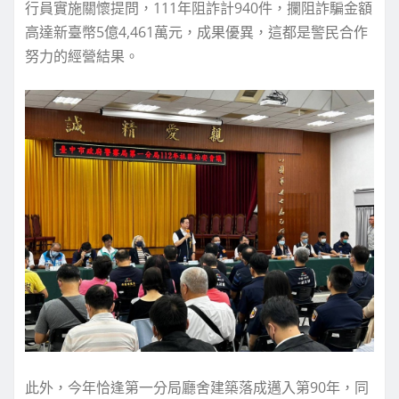
行員實施關懷提問，111年阻詐計940件，攔阻詐騙金額
高達新臺幣5億4,461萬元，成果優異，這都是警民合作
努力的經營結果。
此外，今年恰逢第一分局廳舍建築落成邁入第90年，同