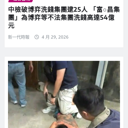
中檢破博弈洗錢集團逮25人 「富○昌集
團」為博弈等不法集團洗錢高達54億
元
新一代時報
4 月 29, 2026