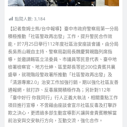
點閱人數:
3,184
【記者詹姆士熊/台中報導】臺中市政府警察局第一分局
積極推動「社區警政再出發」工作，提升警民合作效
能，於7月25日舉行112年度社區治安座談會議，由分局
長吳燕山親自主持、警察局副局長魏慶賢親臨列席指
導，並邀請轄區立法委員、市議員等民意代表、臺中地
檢署檢察官、地方仕紳、區里鄰長等近200位貴賓共襄
盛舉，就現階段警政署所推動「社區警政再出發」及
「清源專案2.0」治安工作加強行銷，期以強化社區友善
通報網，就打詐、反毒展開積極作為；另針對112年
「臺中好行 你我同行」行人正義大執法，相關重點工作
項目進行宣導，不啻藉由座談會宣示社區反毒及打擊詐
欺之決心，更透過多部生動宣導影片讓與會貴賓瞭解當
前治安與交安執行方向，互動交流，強化合作。