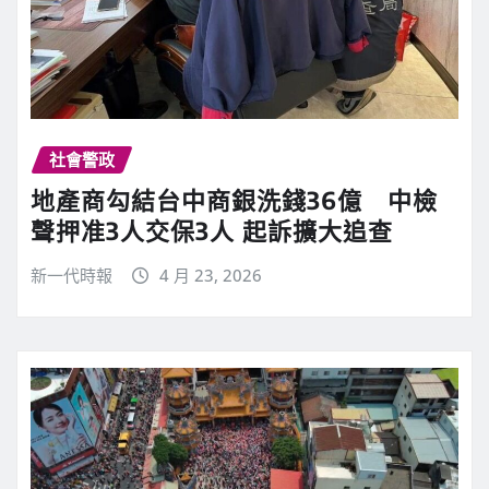
社會警政
地產商勾結台中商銀洗錢36億 中檢
聲押准3人交保3人 起訴擴大追查
新一代時報
4 月 23, 2026