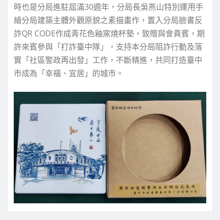
時也是分局進駐屆滿30週年，分局長吳燕山特別運用手
繪分局建築主體外觀原貌之素描畫作，置入分局臉書反
詐QR CODE作成青花色釉窯燒杯墊，致贈與會貴賓，期
許來賓參與「打詐臺中隊」，支持本分局阻詐行動及落
實「社區警政再出發」工作，不斷精進，共同打造臺中
市成為「幸福、宜居」的城市。