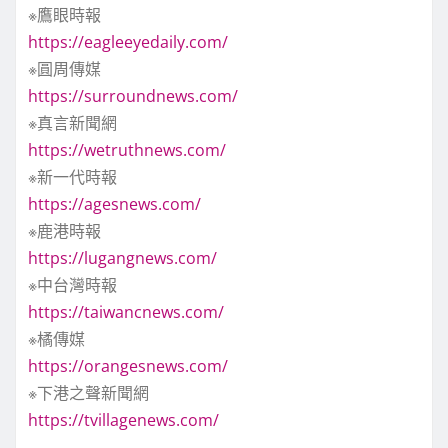
※鷹眼時報
https://eagleeyedaily.com/
※圓周傳媒
https://surroundnews.com/
※真言新聞網
https://wetruthnews.com/
※新一代時報
https://agesnews.com/
※鹿港時報
https://lugangnews.com/
※中台灣時報
https://taiwancnews.com/
※橘傳媒
https://orangesnews.com/
※下港之聲新聞網
https://tvillagenews.com/