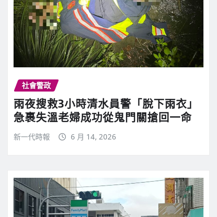
社會警政
雨夜搜救3小時清水員警「脫下雨衣」
急裹失溫老婦成功從鬼門關搶回一命
新一代時報
6 月 14, 2026