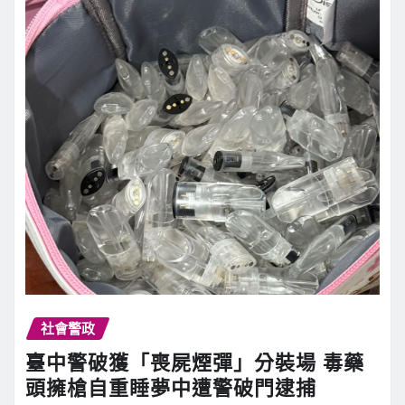
社會警政
臺中警破獲「喪屍煙彈」分裝場 毒藥
頭擁槍自重睡夢中遭警破門逮捕