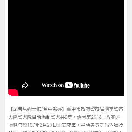
【記者詹姆士熊/台中報導】臺中市政府警察局刑事警察
大隊警犬隊目前編制警犬共9隻，係因應2018世界花卉
博覽會於107年3月27日正式成軍，平時專責毒品查緝及