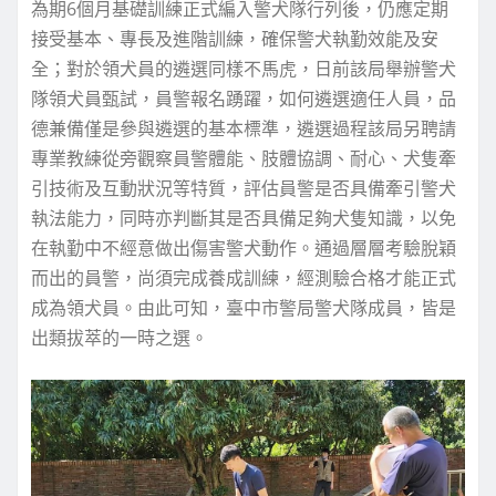
為期6個月基礎訓練正式編入警犬隊行列後，仍應定期
接受基本、專長及進階訓練，確保警犬執勤效能及安
全；對於領犬員的遴選同樣不馬虎，日前該局舉辦警犬
隊領犬員甄試，員警報名踴躍，如何遴選適任人員，品
德兼備僅是參與遴選的基本標準，遴選過程該局另聘請
專業教練從旁觀察員警體能、肢體協調、耐心、犬隻牽
引技術及互動狀況等特質，評估員警是否具備牽引警犬
執法能力，同時亦判斷其是否具備足夠犬隻知識，以免
在執勤中不經意做出傷害警犬動作。通過層層考驗脫穎
而出的員警，尚須完成養成訓練，經測驗合格才能正式
成為領犬員。由此可知，臺中市警局警犬隊成員，皆是
出類拔萃的一時之選。