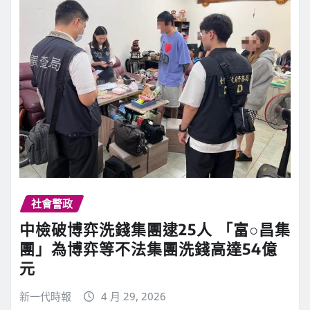
社會警政
中檢破博弈洗錢集團逮25人 「富○昌集
團」為博弈等不法集團洗錢高達54億
元
新一代時報
4 月 29, 2026