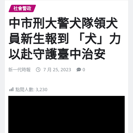
社會警政
中市刑大警犬隊領犬
員新生報到 「犬」力
以赴守護臺中治安
新一代時報
7 月 25, 2023
0
點閱人數:
3,230