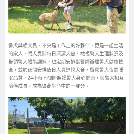
警犬與領犬員，不只是工作上的好夥伴，更是一起生活
的家人，領犬員除每日清潔犬舍、檢視警犬生理狀況及
帶領警犬體能訓練，也定期安排獸醫師辦理警犬健康檢
查，並於夜間安排值日人員巡視犬舍，留意警犬夜間睡
眠品質，24小時不間斷照護警犬身心健康，與警犬相互
陪伴成長，成為彼此生命中的一部分。