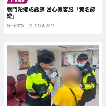
社會警政
戰鬥陀螺成誘餌 當心假客服「實名認
證」
新一代時報
7 月 6, 2026