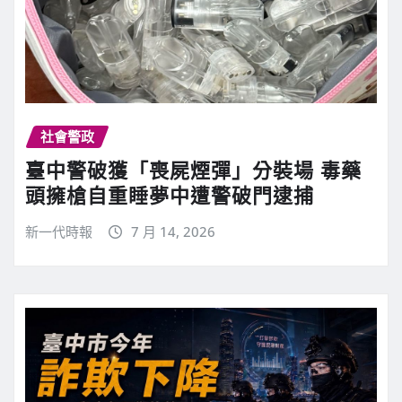
社會警政
臺中警破獲「喪屍煙彈」分裝場 毒藥
頭擁槍自重睡夢中遭警破門逮捕
新一代時報
7 月 14, 2026