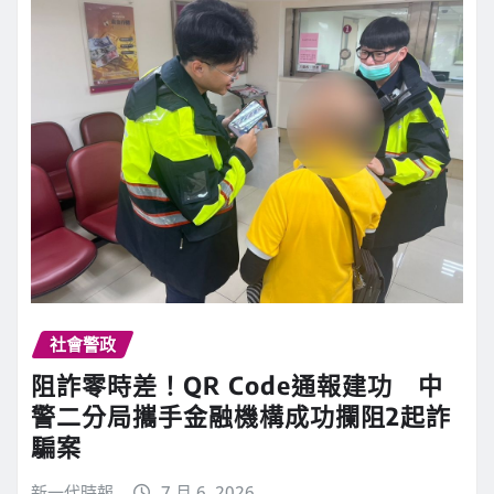
社會警政
阻詐零時差！QR Code通報建功 中
警二分局攜手金融機構成功攔阻2起詐
騙案
新一代時報
7 月 6, 2026