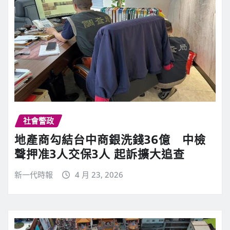
社會警政
地產商勾結台中商銀洗錢36億 中檢
聲押准3人交保3人 起訴擴大追查
新一代時報
4 月 23, 2026