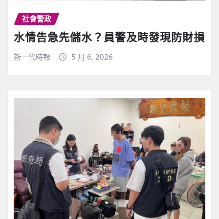
社會警政
水情告急先儲水？員警及時發現防財損
新一代時報
5 月 6, 2026