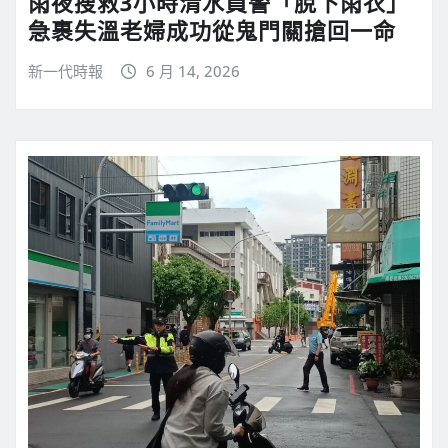
雨夜搜救3小時清水員警「脫下雨衣」
急裹失溫老婦成功從鬼門關搶回一命
新一代時報
6 月 14, 2026