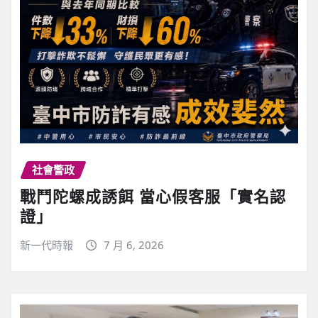
社會警政
戰鬥陀螺成誘餌 當心假客服「實名認
證」
新一代時報
7 月 6, 2026