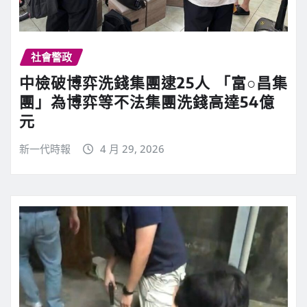
社會警政
中檢破博弈洗錢集團逮25人 「富○昌集
團」為博弈等不法集團洗錢高達54億
元
新一代時報
4 月 29, 2026