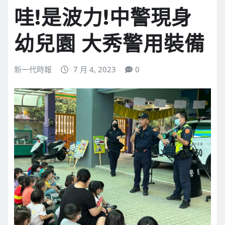
哇!是波力!中警現身
幼兒園 大秀警用裝備
新一代時報
7 月 4, 2023
0