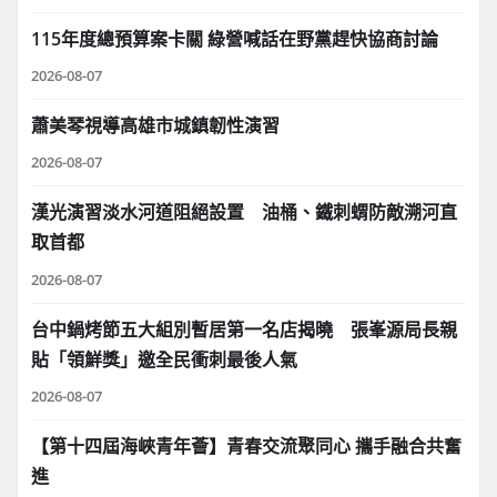
115年度總預算案卡關 綠營喊話在野黨趕快協商討論
2026-08-07
蕭美琴視導高雄市城鎮韌性演習
2026-08-07
漢光演習淡水河道阻絕設置 油桶、鐵刺蝟防敵溯河直
取首都
2026-08-07
台中鍋烤節五大組別暫居第一名店揭曉 張峯源局長親
貼「領鮮獎」邀全民衝刺最後人氣
2026-08-07
【第十四屆海峽青年薈】青春交流聚同心 攜手融合共奮
進