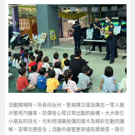
活動開場時，所長何永州、警員陳又瑄及陳志一等人展
示警用汽機車、防彈背心等日常出勤的裝備，大大吸引
小朋友的目光，也利用淺顯易懂的圖卡及精彩生動的講
解，宣導交通安全；活動中員警更穿插有獎徵答，吸引