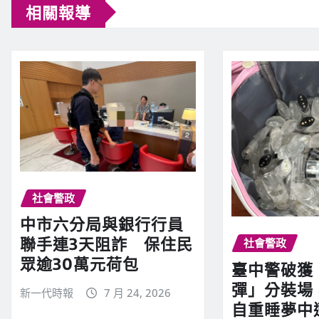
相關報導
社會警政
中市六分局與銀行行員
聯手連3天阻詐 保住民
社會警政
眾逾30萬元荷包
臺中警破獲
彈」分裝場
新一代時報
7 月 24, 2026
自重睡夢中