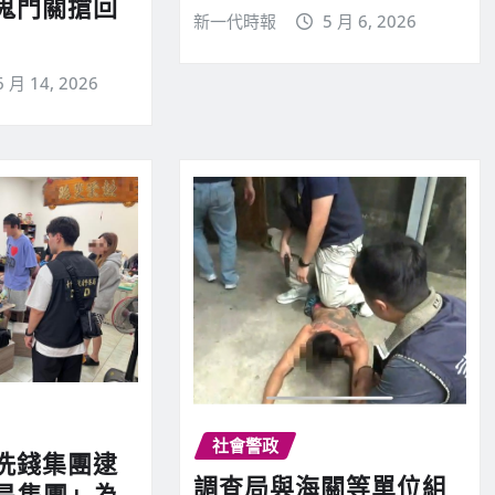
鬼門關搶回
新一代時報
5 月 6, 2026
6 月 14, 2026
社會警政
洗錢集團逮
調查局與海關等單位組
○昌集團」為