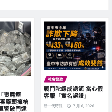
社會警政
戰鬥陀螺成誘餌 當心假
「喪屍煙
客服「實名認證」
 毒藥頭擁槍
新一代時報
7 月 6, 2026
遭警破門逮