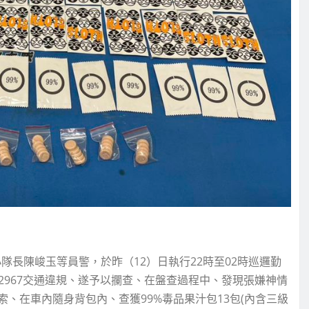
隊長陳峻玉等員警，於昨（12）日執行22時至02時巡邏勤
2967交通違規、遂予以攔查、在盤查過程中、發現張嫌神情
、在車內隨身背包內、查獲99%毒品果汁包13包(內含三級