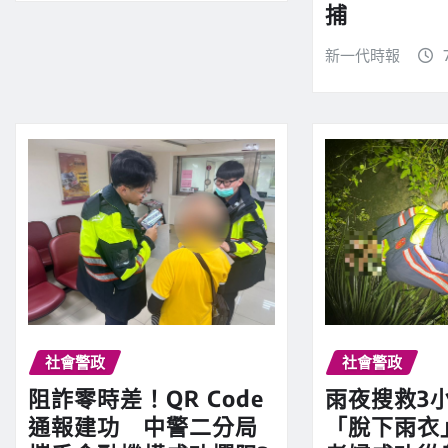
捕
新一代時報
社會警政
社會警政
阻詐零時差！QR Code
雨夜搜救3
通報建功 中警二分局
「脫下雨衣