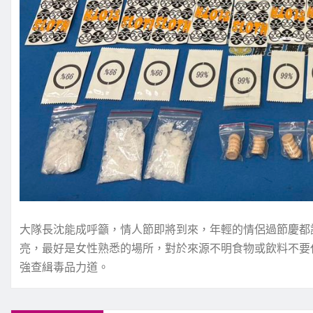
大隊長沈能成呼籲，情人節即將到來，年輕的情侶過節慶都
亮，最好是女性熟悉的場所，對於來源不明食物或飲料不要
強查緝毒品力道。