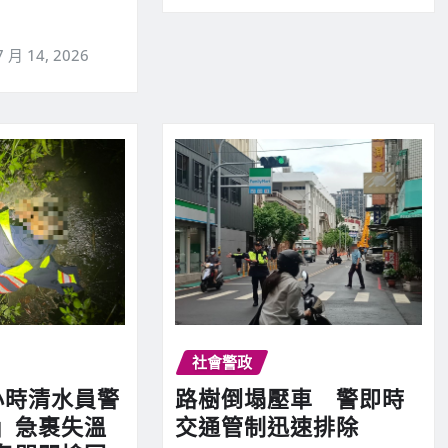
7 月 14, 2026
社會警政
小時清水員警
路樹倒塌壓車 警即時
」急裹失溫
交通管制迅速排除