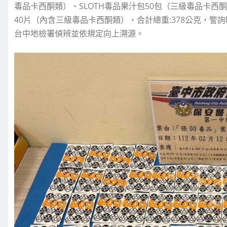
毒品卡西酮類）、SLOTH毒品果汁包50包（三級毒品卡
40片（內含三級毒品卡西酮類），合計總重:378公克，
台中地檢署偵辨並依規定向上溯源。