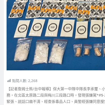
點閱人數:
2,268
【記者詹姆士熊/台中報導】保大第一中隊中隊長李承璽、小
務，在北區太原路二段與梅川三段路口時，發現張嫌駕*#$-
緊張、説話口齒不清、經查係毒品人口、員警經張嫌同意搜索