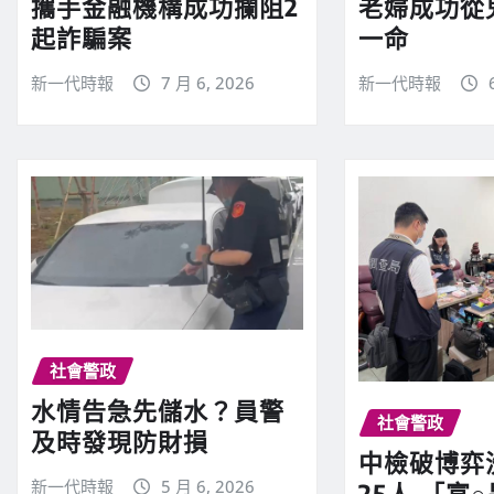
攜手金融機構成功攔阻2
老婦成功從
起詐騙案
一命
新一代時報
7 月 6, 2026
新一代時報
社會警政
水情告急先儲水？員警
社會警政
及時發現防財損
中檢破博弈
新一代時報
5 月 6, 2026
25人 「富