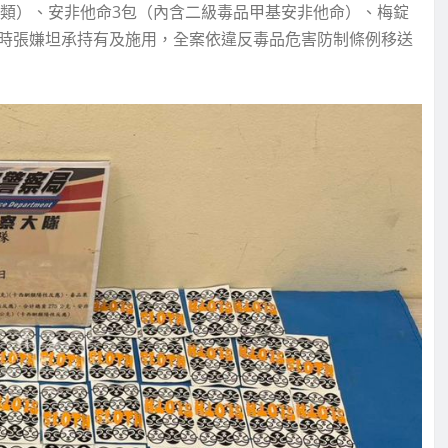
西酮類）、安非他命3包（內含二級毒品甲基安非他命）、梅錠
警詢時張嫌坦承持有及施用，全案依違反毒品危害防制條例移送