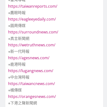
https://taiwanreports.com/
※鷹眼時報
https://eagleeyedaily.com/
※圓周傳媒
https://surroundnews.com/
※真言新聞網
https://wetruthnews.com/
※新一代時報
https://agesnews.com/
※鹿港時報
https://lugangnews.com/
※中台灣時報
https://taiwancnews.com/
※橘傳媒
https://orangesnews.com/
※下港之聲新聞網