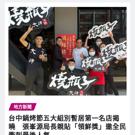
地方新聞
台中鍋烤節五大組別暫居第一名店揭
曉 張峯源局長親貼「領鮮獎」邀全民
衝刺最後人氣