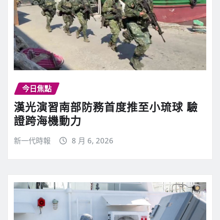
今日焦點
漢光演習南部防務首度推至小琉球 驗
證跨海機動力
新一代時報
8 月 6, 2026