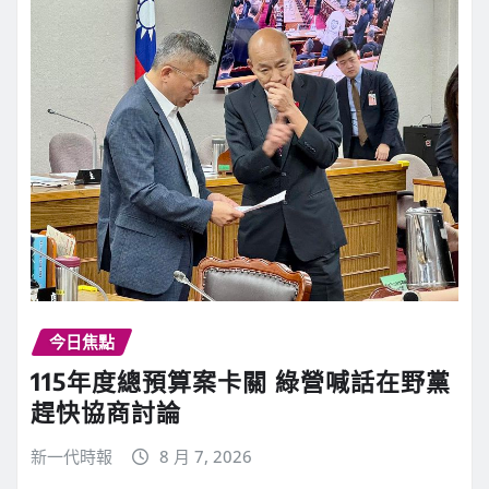
今日焦點
115年度總預算案卡關 綠營喊話在野黨
趕快協商討論
新一代時報
8 月 7, 2026