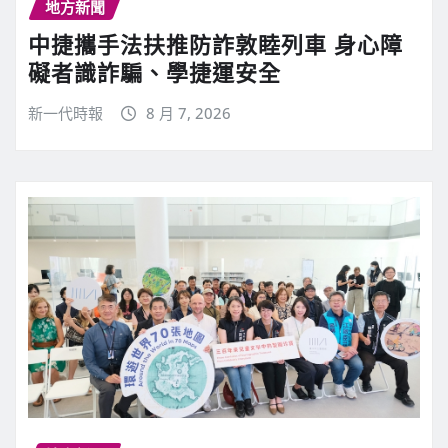
地方新聞
中捷攜手法扶推防詐敦睦列車 身心障
礙者識詐騙、學捷運安全
新一代時報
8 月 7, 2026