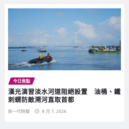
今日焦點
漢光演習淡水河道阻絕設置 油桶、鐵
刺蝟防敵溯河直取首都
新一代時報
8 月 7, 2026