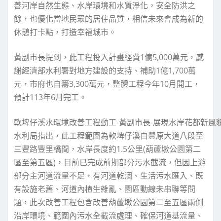
善河岸自然生態、水岸環境和水質淨化，安全防洪之
餘，也優化當地民眾的居住品質，相信未來會成為新的
休憩打卡點，打造幸福城市。
黃副市長提到，此工程投入計畫經費1億5,000萬元，感
謝經濟部水利署對地方建設的支持、補助1億1,700萬
元，市府也自籌3,300萬元，整體工程今年10月開工，
預計113年6月完工。
軟埤仔溪水環境改善工程動工-黃副市長-展現水岸花都新風
水利局指出，此工程範圍為軟埤仔溪自豐原大道八段至
三豐路豐里橋間，水岸長度約1.5公里(葫蘆墩公園第二
區至第五區)，目前已完成前期部分污水截流，但因上游
部分主河道流量不足，有河道乾涸、生活污水匯入、既
有設施老舊、河道內植生雜亂、園區動線未串聯等問
題，此次改善工程包含改善葫蘆墩公園第二至五區兩側
沿岸環境、範圍內污水全截流處理、確保河道基流量、