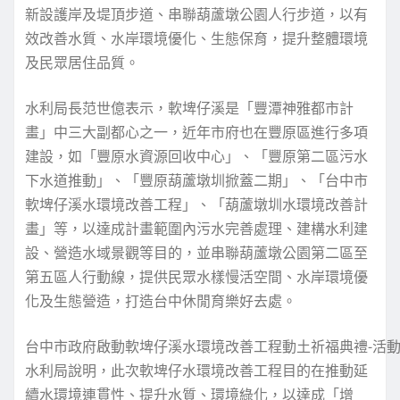
新設護岸及堤頂步道、串聯葫蘆墩公園人行步道，以有
效改善水質、水岸環境優化、生態保育，提升整體環境
及民眾居住品質。
水利局長范世億表示，軟埤仔溪是「豐潭神雅都市計
畫」中三大副都心之一，近年市府也在豐原區進行多項
建設，如「豐原水資源回收中心」、「豐原第二區污水
下水道推動」、「豐原葫蘆墩圳掀蓋二期」、「台中市
軟埤仔溪水環境改善工程」、「葫蘆墩圳水環境改善計
畫」等，以達成計畫範圍內污水完善處理、建構水利建
設、營造水域景觀等目的，並串聯葫蘆墩公園第二區至
第五區人行動線，提供民眾水樣慢活空間、水岸環境優
化及生態營造，打造台中休閒育樂好去處。
台中市政府啟動軟埤仔溪水環境改善工程動土祈福典禮-活
水利局說明，此次軟埤仔水環境改善工程目的在推動延
續水環境連貫性、提升水質、環境綠化，以達成「增