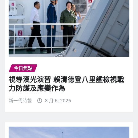
今日焦點
視導漢光演習 賴清德登八里艦檢視戰
力防護及應變作為
新一代時報
8 月 6, 2026