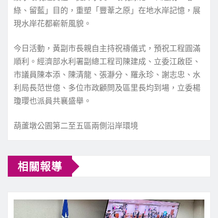
綠、留藍」目的，重塑「豐葦之原」在地水岸記憶，展
現水岸花都嶄新風貌。
今日活動，黃副市長親自主持祝禱儀式，預祝工程圓滿
順利。經濟部水利署副總工程司陳建成、立委江啟臣、
市議員陳本添、陳清龍、張瀞分、羅永珍、謝志忠、水
利局長范世億、多位市政顧問及區里長均到場，立委楊
瓊瓔也派員共襄盛舉。
葫蘆墩公園第二至五區兩側沿岸環境
相關報導