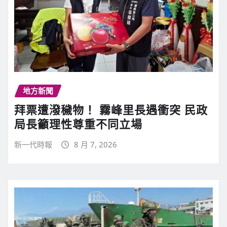
地方新聞
拜票遭潑穢物！ 霧峰里長遇衝突 民政
局長籲理性尊重不同立場
新一代時報
8 月 7, 2026