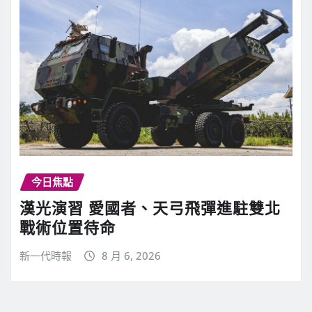
今日焦點
漢光演習 愛國者、天弓飛彈進駐雙北
戰術位置待命
新一代時報
8 月 6, 2026