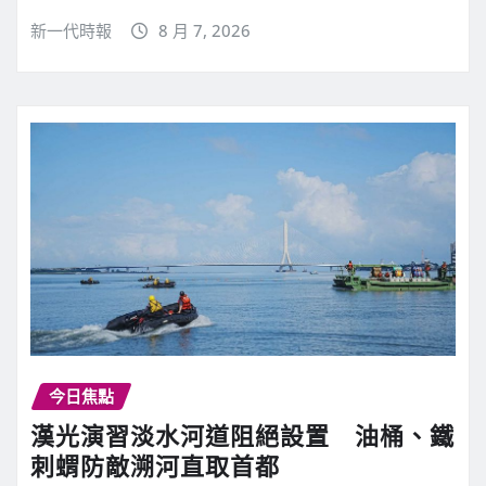
新一代時報
8 月 7, 2026
今日焦點
漢光演習淡水河道阻絕設置 油桶、鐵
刺蝟防敵溯河直取首都