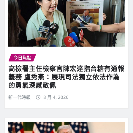
今日焦點
高檢署主任檢察官陳宏達指台糖有通報
義務 盧秀燕：展現司法獨立依法作為
的勇氣深感敬佩
新一代時報
8 月 4, 2026