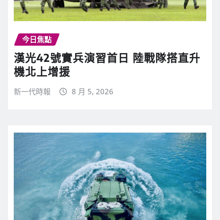
今日焦點
漢光42號實兵演習首日 陸戰隊搭直升
機北上增援
新一代時報
8 月 5, 2026