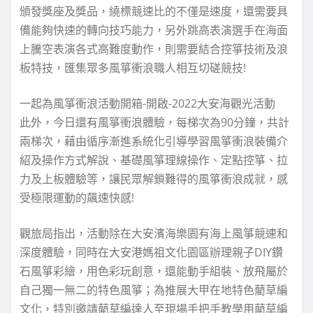
頒發獎座及獎品，繞標競速比的不僅是速度，還需要具
備能夠快速的轉向技巧能力，另外跳高表演選手在海面
上騰空表演各式高難度動作，則需要結合控箏技術及浪
板特技，匯集眾多風箏衝浪職人相互切磋競技!
一起為風箏衝浪活動開箱-開啟-2022大安海觀光活動
此外，今日還有風箏衝浪體驗，每梯次為90分鐘，共計
兩梯次，藉由循序漸進系統化引導學習風箏衝浪裝備介
紹及操作方式解說、基礎風箏理線操作、定點控箏、拉
力及上板體驗等，讓民眾解鎖難得的風箏衝浪成就，感
受極限運動的飆速快感!
觀旅局指出，活動除在大安濱海樂園有海上風箏競速和
深度體驗，同時在大安港媽祖文化園區辦理親子DIY鑽
石風箏彩繪，用色彩玩創意，還能動手組裝、放飛屬於
自己獨一無二的特色風箏；為推展大甲在地特色藺草編
文化，特別邀請藺草編達人至現場手把手教學用藺草編