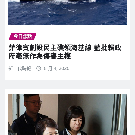
今日焦點
菲律賓劃設民主礁領海基線 藍批賴政
府毫無作為傷害主權
新一代時報
8 月 4, 2026