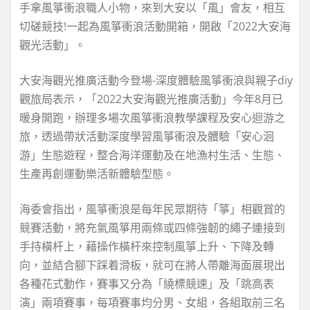
手拿風箏衝浪職人小物，來到大安以「風」會友，相互
切磋競技!一起為風箏衝浪活動開箱，開啟「2022大安海
觀光活動」。
大安海觀光推廣活動今登場-深度體驗風箏衝浪與親子diy
觀旅局表示，「2022大安海觀光推廣活動」今年8月已
暖身開跑，辦理多場次風箏衝浪教學課程及安心迴游之
旅，透過帶狀活動深度學習風箏衝浪及體驗「安心洄
游」生態遊程，整合海洋運動及在地漁村生活、生態、
生產再創運動樂活新體驗型態。
海委會指出，風箏衝浪是每年民眾期待「箏」相觀賞的
競賽活動，將充氣風箏用兩條或四條強韌的繩子連接到
手持橫杆上，藉操作橫杆來控制風箏上升、下降及轉
向，並結合腳下踩着滑板，就可在將人帶離海面展現出
各種花式動作，賽事又分為「繞標競速」及「跳高表
演」兩項賽事，每項賽事均分男、女組，各組取前三名