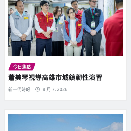
今日焦點
蕭美琴視導高雄市城鎮韌性演習
新一代時報
8 月 7, 2026