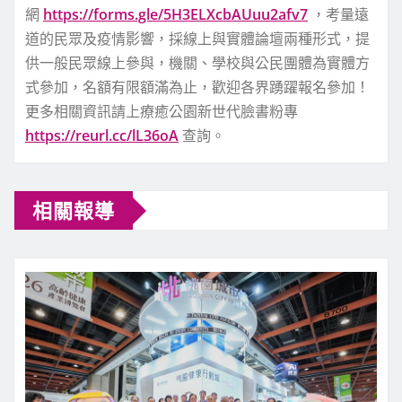
網
https://forms.gle/5H3ELXcbAUuu2afv7
，考量遠
道的民眾及疫情影響，採線上與實體論壇兩種形式，提
供一般民眾線上參與，機關、學校與公民團體為實體方
式參加，名額有限額滿為止，歡迎各界踴躍報名參加！
更多相關資訊請上療癒公園新世代臉書粉專
https://reurl.cc/lL36oA
查詢。
相關報導