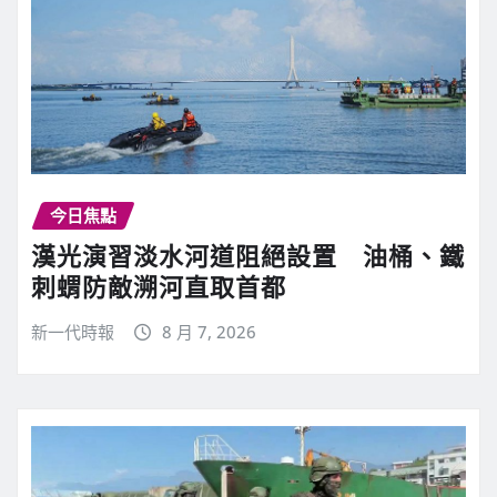
今日焦點
漢光演習淡水河道阻絕設置 油桶、鐵
刺蝟防敵溯河直取首都
新一代時報
8 月 7, 2026