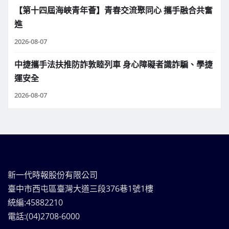
【第十四屆海峽青年薈】青春交流聚同心 攜手融合共奮
進
2026-08-07
中捷攜手法扶推防詐敦睦列車 身心障礙者識詐騙、學捷
運安全
2026-08-07
新一代時報股份有限公司
臺中市西屯區臺灣大道三段376巷1號1樓
統編:45882210
電話:(04)2708-6000