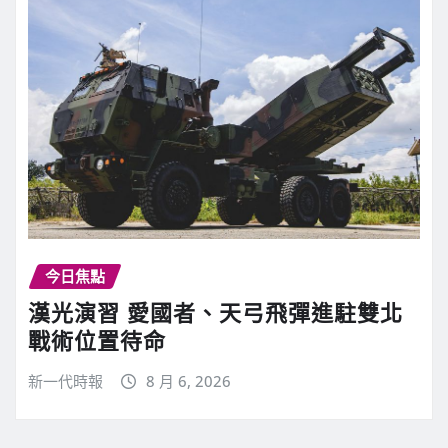
今日焦點
漢光演習 愛國者、天弓飛彈進駐雙北
戰術位置待命
新一代時報
8 月 6, 2026