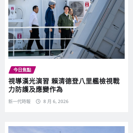
今日焦點
視導漢光演習 賴清德登八里艦檢視戰
力防護及應變作為
新一代時報
8 月 6, 2026