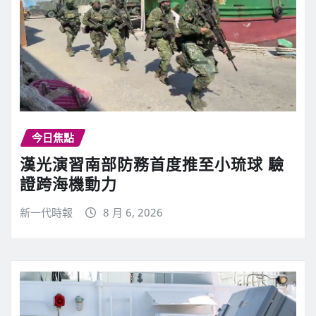
今日焦點
漢光演習南部防務首度推至小琉球 驗
證跨海機動力
新一代時報
8 月 6, 2026