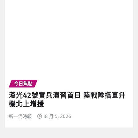
今日焦點
漢光42號實兵演習首日 陸戰隊搭直升
機北上增援
新一代時報
8 月 5, 2026