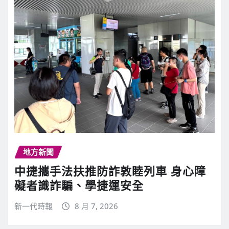
地方新聞
中捷攜手法扶推防詐敦睦列車 身心障
礙者識詐騙、學捷運安全
新一代時報
8 月 7, 2026