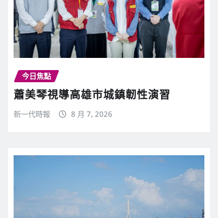
今日焦點
蕭美琴視導高雄市城鎮韌性演習
新一代時報
8 月 7, 2026