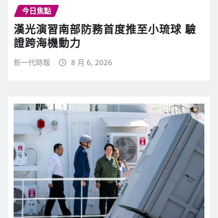
今日焦點
漢光演習南部防務首度推至小琉球 驗
證跨海機動力
新一代時報
8 月 6, 2026