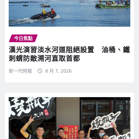
今日焦點
漢光演習淡水河道阻絕設置 油桶、鐵
刺蝟防敵溯河直取首都
新一代時報
8 月 7, 2026