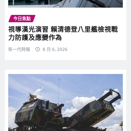
今日焦點
視導漢光演習 賴清德登八里艦檢視戰
力防護及應變作為
新一代時報
8 月 6, 2026