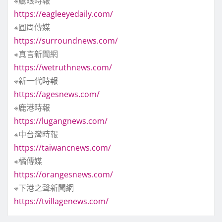
※鷹眼時報
https://eagleeyedaily.com/
※圓周傳媒
https://surroundnews.com/
※真言新聞網
https://wetruthnews.com/
※新一代時報
https://agesnews.com/
※鹿港時報
https://lugangnews.com/
※中台灣時報
https://taiwancnews.com/
※橘傳媒
https://orangesnews.com/
※下港之聲新聞網
https://tvillagenews.com/