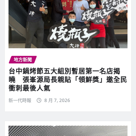
地方新聞
台中鍋烤節五大組別暫居第一名店揭
曉 張峯源局長親貼「領鮮獎」邀全民
衝刺最後人氣
新一代時報
8 月 7, 2026