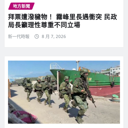
地方新聞
拜票遭潑穢物！ 霧峰里長遇衝突 民政
局長籲理性尊重不同立場
新一代時報
8 月 7, 2026