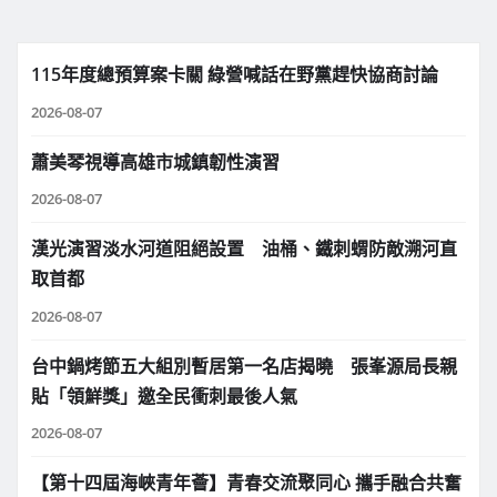
115年度總預算案卡關 綠營喊話在野黨趕快協商討論
2026-08-07
蕭美琴視導高雄市城鎮韌性演習
2026-08-07
漢光演習淡水河道阻絕設置 油桶、鐵刺蝟防敵溯河直
取首都
2026-08-07
台中鍋烤節五大組別暫居第一名店揭曉 張峯源局長親
貼「領鮮獎」邀全民衝刺最後人氣
2026-08-07
【第十四屆海峽青年薈】青春交流聚同心 攜手融合共奮