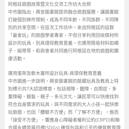
阿根廷遊戲政策暨文化交流工作坊大合照
中市圖指出，興安圖書館提供融合遊戲服務，讓圖書館
打破個別條件限制，成為不同年齡、不同族群、不同障
別的共享空間。在這次工作坊中，來自阿根廷的這群
「最會玩」的遊戲學者專家，不但分享利用回收媒材所
設計的玩具，別具環保教育意義，也運用簡易材料如繩
子、緞帶等，和與會者共同進行阿根廷在地的遊戲和團
康活動。
運用蛋架及軟木塞所設計玩具-具環保教育意義
中市圖進一步說明，興安圖書館的館藏玩具及教具上特
別標示共7大認證標章，包括視障、聽障、自閉症、多
重障礙、銀髮、親子、多元文化，讓民眾可以快速找到
符合自身需求的玩具，與不同需求的大人小孩一起快樂
玩遊戲，也因「體驗不方便」而「了解不方便」，進而
「接受不方便」，響應身心障礙者權利公約(CRPD)和聯
合國永續發展目標(SDGs) 確保包容和公平的優質教育理