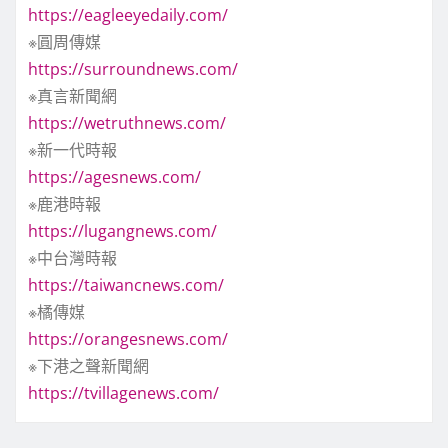
https://eagleeyedaily.com/
※圓周傳媒
https://surroundnews.com/
※真言新聞網
https://wetruthnews.com/
※新一代時報
https://agesnews.com/
※鹿港時報
https://lugangnews.com/
※中台灣時報
https://taiwancnews.com/
※橘傳媒
https://orangesnews.com/
※下港之聲新聞網
https://tvillagenews.com/