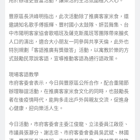
用於辦理更豐富活動，讓樂活的生活氛圍植入人心。
豐原區長洪峰明指出，此次活動除了推廣客家米食，還
邀請知名歌手傅振輝、豐村國小太鼓隊、妍芸舞集、台
中市陽明客家協會歌唱班及薩克斯風班等團隊帶來膾炙
人口的演出，適合大小朋友一同參與共享天倫，此外也
特別規劃「客語推廣有獎徵答」活動，以寓教於樂的方
式鼓勵民眾說客語，宣導推動客語為通行語政策。
現場客語教學
市府客委會表示，今日與豐原區公所合作，配合重陽節
辦理聯誼活動，在推廣客家米食文化的同時，也鼓勵長
者在後疫情時代，能夠多走出戶外與親友交流，促進身
心健康，迎向樂活人生。
今日活動，市府客委會主委江俊龍、立法委員江啟臣、
市議員張瀞分、謝志忠、市府客委會委員吳武斌、林國