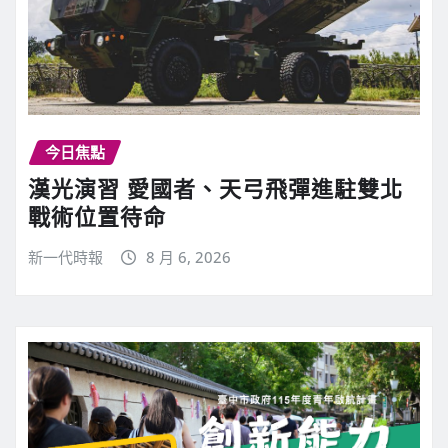
今日焦點
漢光演習 愛國者、天弓飛彈進駐雙北
戰術位置待命
新一代時報
8 月 6, 2026