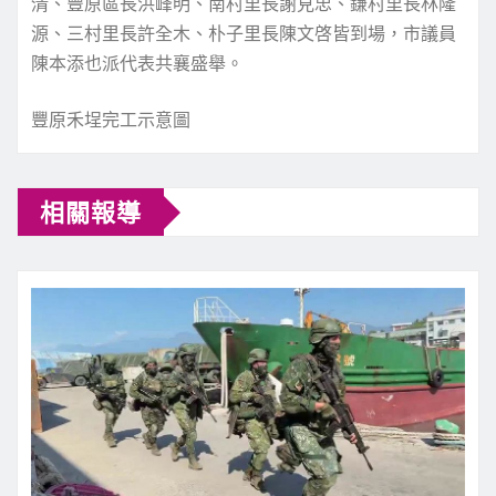
清、豐原區長洪峰明、南村里長謝見忠、鎌村里長林隆
源、三村里長許全木、朴子里長陳文啓皆到場，市議員
陳本添也派代表共襄盛舉。
豐原禾埕完工示意圖
相關報導