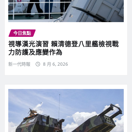
今日焦點
視導漢光演習 賴清德登八里艦檢視戰
力防護及應變作為
新一代時報
8 月 6, 2026