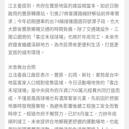
江主委提到，市府在豐原地區的建設相當多，如近日剛
啟用的豐原轉運站，引進27條客運路線紓解站前停車需
求；今年初剛通車的台74線接連國道四號潭子段，也大
大節省豐原鄉親交通的時間負擔。除了交通建設外，三
陽公園旁的「客庄禾埕球場」也將於年底完工，未來市
府還會繼續深耕地方，為市民帶來更便利生活，打造更
宜居的城市環境。
米食舞台合照
立法委員江啟臣表示，豐原、石岡、新社、東勢是台中
地區客家人口相對密集區域，今日活動場地旁的「客庄
禾埕球場」是中央與市府斥資2700萬元經費共同打造而
成，不僅是風雨球場也有濃厚客家元素，先前因於挖掘
地基時發現廢棄物，為避免影響後續工程施工安全而暫
時停工，經過市府不懈努力，已於8月復工，力拚年底
順利竣工，未來提供在地鄉親更舒適的運動場地，也能