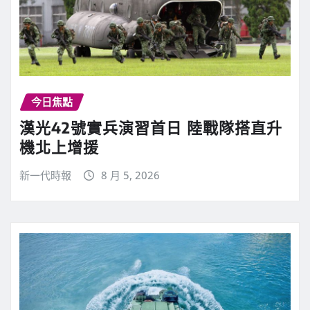
今日焦點
漢光42號實兵演習首日 陸戰隊搭直升
機北上增援
新一代時報
8 月 5, 2026