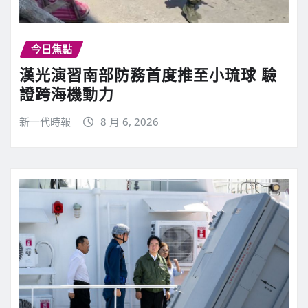
今日焦點
漢光演習南部防務首度推至小琉球 驗
證跨海機動力
新一代時報
8 月 6, 2026