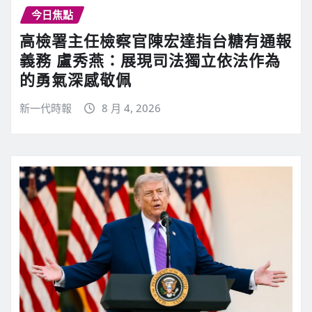
今日焦點
高檢署主任檢察官陳宏達指台糖有通報
義務 盧秀燕：展現司法獨立依法作為
的勇氣深感敬佩
新一代時報
8 月 4, 2026