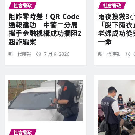
社會警政
社會警政
阻詐零時差！QR Code
雨夜搜救3
通報建功 中警二分局
「脫下雨衣
攜手金融機構成功攔阻2
老婦成功從
起詐騙案
一命
新一代時報
7 月 6, 2026
新一代時報
社會警政