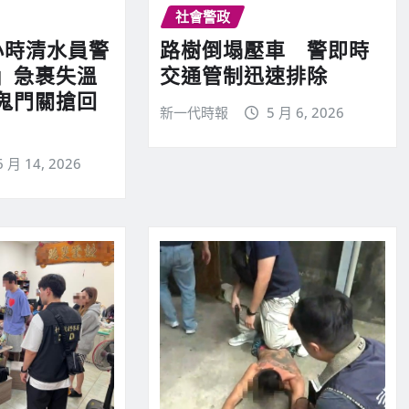
社會警政
小時清水員警
路樹倒塌壓車 警即時
」急裹失溫
交通管制迅速排除
鬼門關搶回
新一代時報
5 月 6, 2026
6 月 14, 2026