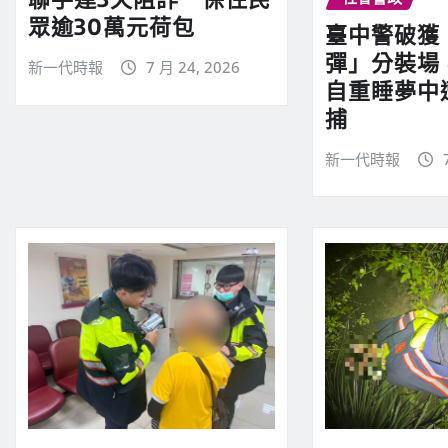
眾逾30萬元荷包
臺中警破獲
彈」分裝場
新一代時報
7 月 24, 2026
自重睡夢中
捕
新一代時報