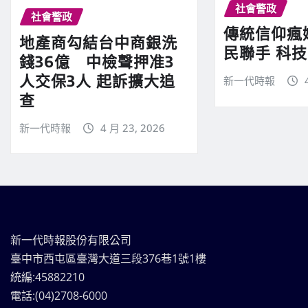
社會警政
社會警政
傳統信仰瘋
地產商勾結台中商銀洗
民聯手 科
錢36億 中檢聲押准3
人交保3人 起訴擴大追
新一代時報
查
新一代時報
4 月 23, 2026
新一代時報股份有限公司
臺中市西屯區臺灣大道三段376巷1號1樓
統編:45882210
電話:(04)2708-6000