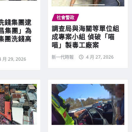
社會警政
洗錢集團逮
調查局與海關等單位組
○昌集團」為
成專案小組 偵破「喵
集團洗錢高
喵」製毒工廠案
新一代時報
4 月 27, 2026
4 月 29, 2026