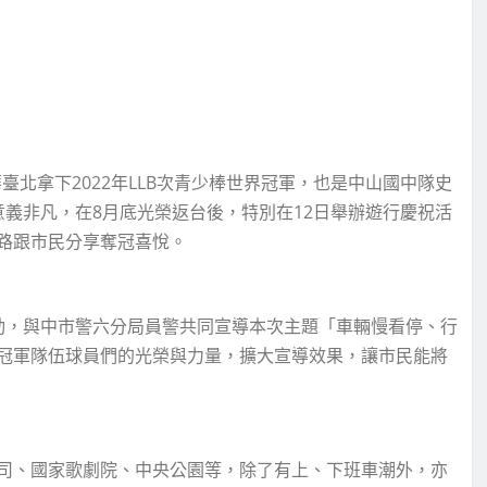
北拿下2022年LLB次青少棒世界冠軍，也是中山國中隊史
義非凡，在8月底光榮返台後，特別在12日舉辦遊行慶祝活
路跟市民分享奪冠喜悅。
動，與中市警六分局員警共同宣導本次主題「車輛慢看停、行
冠軍隊伍球員們的光榮與力量，擴大宣導效果，讓市民能將
司、國家歌劇院、中央公園等，除了有上、下班車潮外，亦