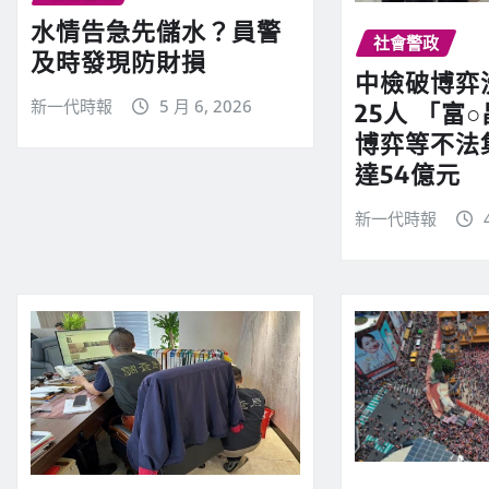
水情告急先儲水？員警
社會警政
及時發現防財損
中檢破博弈
新一代時報
5 月 6, 2026
25人 「富
博弈等不法
達54億元
新一代時報