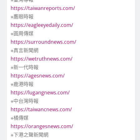
https://taiwanreports.com/
※鷹眼時報
https://eagleeyedaily.com/
※圓周傳媒
https://surroundnews.com/
※真言新聞網
https://wetruthnews.com/
※新一代時報
https://agesnews.com/
※鹿港時報
https://lugangnews.com/
※中台灣時報
https://taiwancnews.com/
※橘傳媒
https://orangesnews.com/
※下港之聲新聞網