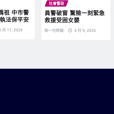
社會警政
媽祖 中市警
員警破窗 驚險一刻緊急
技執法保平安
救援受困女嬰
4 月 17, 2026
新一代時報
4 月 9, 2026