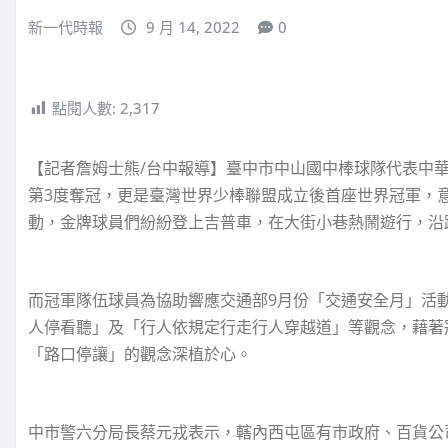
新一代時報
9 月 14, 2022
0
點閱人數:
2,317
【記者詹姆士熊/台中報導】臺中市中山國中棒球隊代表中華臺
第3度奪冠，更是臺灣世界少棒聯盟成立後首座世界冠軍，意
動，金牌球員們紛紛登上吉普車，在大街小巷熱鬧遊行，沿
而冠軍隊伍球員為協助響應交通部9月份「交通安全月」活
人停看聽」及「行人依規定行走行人穿越道」等觀念，藉著
「路口停讓」的觀念深植於心。
中市警六分局長蔡元戎表示，轄內西屯區有市政府、百貨公