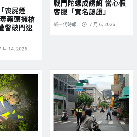
戰鬥陀螺成誘餌 當心假
「喪屍煙
客服「實名認證」
 毒藥頭擁槍
新一代時報
7 月 6, 2026
遭警破門逮
7 月 14, 2026