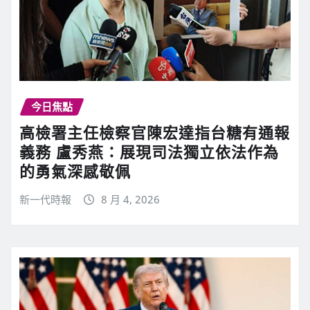
今日焦點
高檢署主任檢察官陳宏達指台糖有通報
義務 盧秀燕：展現司法獨立依法作為
的勇氣深感敬佩
新一代時報
8 月 4, 2026