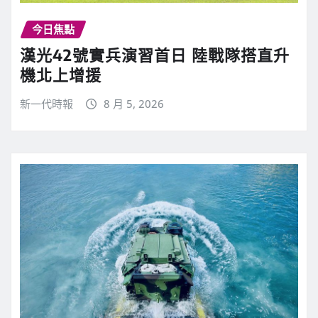
今日焦點
漢光42號實兵演習首日 陸戰隊搭直升
機北上增援
新一代時報
8 月 5, 2026