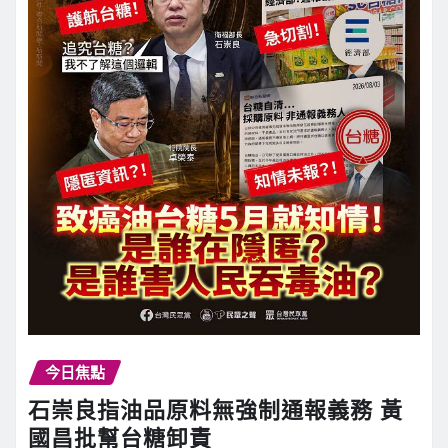
今日焦點
石崇良指油品原料無強制通報義務 黃
國昌批幫台糖卸責