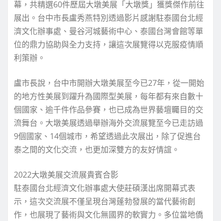
幕，共精選60件歷屆大墩美展「大墩獎」獲獎傑作前往
展出。台中市長盧秀燕特別透過影片感謝駐泰國台北經
濟文化辦事處、曼谷河城藝術中心、泰國台灣會館等單
位的鼎力協助與全力支持，讓這次展覽得以克服疫情順
利策辦。
盧市長說，台中市開辦大墩美展至今已27年，從一開始
的地方性美展到躍升為國際型美展，每年都有來自數十
個國家、逾千件作品參賽，也已成為世界藝壇矚目的交
流舞台。大墩美展透過舉辦海外交流展覽至今已走訪過
9個國家、14個城市，希望透過此次展出，除了促進台
泰之間的文化交流，也更加深雙方的友好情誼。
2022大墩美展交流展貴賓合影
駐泰國台北經濟文化辦事處大使莊碩漢出席開幕式表
示，這次交流展不僅呈現台灣蓬勃發展的當代藝術創
作，也展現了藝術與文化無國界的軟實力。多位當地僑