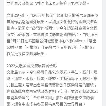
界代表及藝術家也共同出席表示歡迎，氣氛溫馨。
文化局指出，自2007年起每年規劃將大墩美展歷屆得獎
典藏作品巡迴國外展出，以加強文化藝術的國際交流與
推廣。雖因疫情影響停辦兩年，今年透過駐泰國台北經
濟文化辦事處、當地僑胞協助重返國際舞台，自9月6日
至9月25日在泰國曼谷河城藝術中心2樓Galleria 1展出
60件歷屆「大墩獎」作品參展，其中近3年「大墩獎」
作品更是首次越洋展出。
2022大墩美展交流展貴賓合影
文化局表示，今年參展作品包含墨彩、書法、篆刻、膠
彩、油畫、水彩、版畫、雕塑、工藝類等不同媒材、形
式和主題，展現出台灣當代藝術創作蓬勃發展的面貌；
也盼藉此與泰國當地藝術界相互交流，並為即將於2025
年開幕營運的「台中綠美圖」搭起國際藝術交流的橋
梁，讓台中市成為各國藝術家矚目的世界舞台。