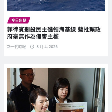
今日焦點
菲律賓劃設民主礁領海基線 藍批賴政
府毫無作為傷害主權
新一代時報
8 月 4, 2026