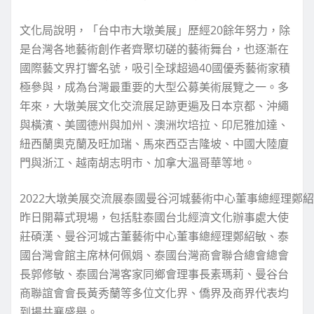
文化局說明，「台中市大墩美展」歷經20餘年努力，除
是台灣各地藝術創作者齊聚切磋的藝術舞台，也逐漸在
國際藝文界打響名號，吸引全球超過40國優秀藝術家積
極參與，成為台灣最重要的大型公募美術展覽之一。多
年來，大墩美展文化交流展足跡更遍及日本京都、沖繩
與橫濱、美國德州與加州、澳洲坎培拉、印尼雅加達、
紐西蘭奧克蘭及旺加瑞、馬來西亞吉隆坡、中國大陸廈
門與浙江、越南胡志明市、加拿大溫哥華等地。
2022大墩美展交流展泰國曼谷河城藝術中心董事總經理鄭
昨日開幕式現場，包括駐泰國台北經濟文化辦事處大使
莊碩漢、曼谷河城古董藝術中心董事總經理鄭紹敏、泰
國台灣會館主席林何佩娟、泰國台灣商會聯合總會總會
長郭修敏、泰國台灣客家同鄉會理事長素瑪莉、曼谷台
商聯誼會會長黃秀蘭等多位文化界、僑界及商界代表均
到場共襄盛舉。