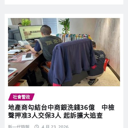
社會警政
地產商勾結台中商銀洗錢36億 中檢
聲押准3人交保3人 起訴擴大追查
新一代時報
4 月 23, 2026