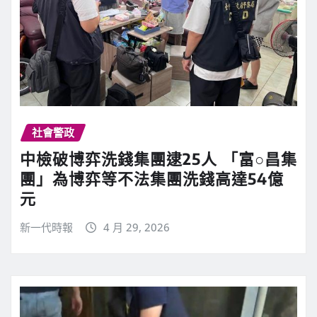
社會警政
中檢破博弈洗錢集團逮25人 「富○昌集
團」為博弈等不法集團洗錢高達54億
元
新一代時報
4 月 29, 2026