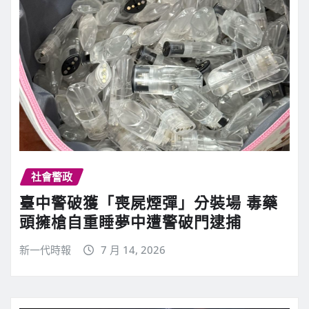
社會警政
臺中警破獲「喪屍煙彈」分裝場 毒藥
頭擁槍自重睡夢中遭警破門逮捕
新一代時報
7 月 14, 2026