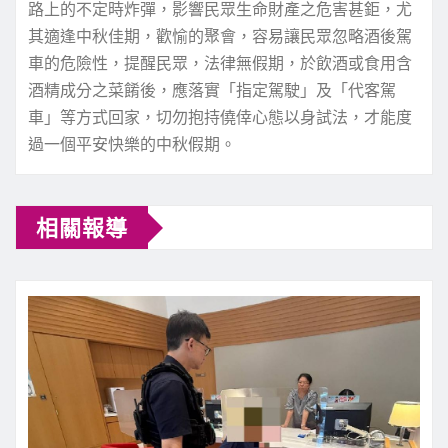
路上的不定時炸彈，影響民眾生命財產之危害甚鉅，尤
其適逢中秋佳期，歡愉的聚會，容易讓民眾忽略酒後駕
車的危險性，提醒民眾，法律無假期，於飲酒或食用含
酒精成分之菜餚後，應落實「指定駕駛」及「代客駕
車」等方式回家，切勿抱持僥倖心態以身試法，才能度
過一個平安快樂的中秋假期。
相關報導