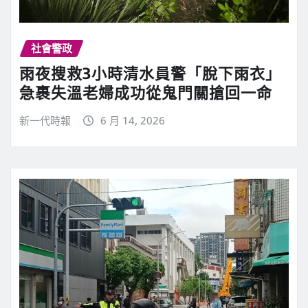
社會警政
雨夜搜救3小時清水員警「脫下雨衣」
急裹失溫老婦成功從鬼門關搶回一命
新一代時報
6 月 14, 2026