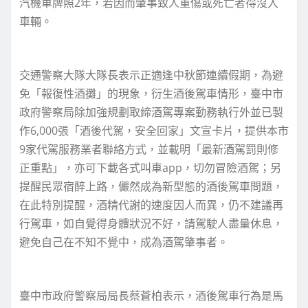
汽機車牌照2年，若因而肇事致人重傷或死亡者得沒入
車輛。
交通警察大隊大隊長表示正適逢中秋節連續假期，為避
免「報復性酒攤」的現象，衍生酒後駕車情形，臺中市
政府警察局除加強規劃取締酒駕專案勤務執行外並已製
作6,000張「酒後代駕，安全回家」文宣卡片，提供本市
9家代駕服務業者聯絡方式，並載明「最新酒駕罰則修
正重點」，亦可下載各式叫車app，切勿冒險酒駕；另
提醒民眾宿醉上路，儼然成為新型態的酒後駕車問題，
在此特別提醒，酒精代謝的速度因人而異，仍不建議再
行駕車，如自覺得身體狀況不好，請駕駛人盡量休息，
避免自己在不知不覺中，成為酒駕肇事者。
臺中市政府警察局局長蔡蒼柏表示，酒後駕車行為是馬