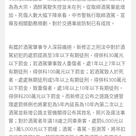
為為大宗，酒醉駕駛失控並未在列。從取締酒駕量能增
加，死傷人數大幅下降來看，中市警執行取締酒駕、宣
導及相關勤務規劃，對於交通事故防制已有成效。
有鑑於酒駕肇事令人深惡痛絕，新修正之刑法中對於酒
駕初犯的處罰提高至3年以下有期徒刑，得併科30萬元
以下罰金；若酒駕肇事致人重傷者，處1年以上7年以下
有期徒刑，得併科100萬元以下罰金；若酒駕致人於死
者，處處無期徒刑或5年以上有期徒刑，得併科300萬元
以下罰金，致重傷者，處3年以上10年以下有期徒刑，
得併科200萬元以下罰金。而新修正公布之道路交通管
理處罰條例也將累犯為5年內延長為10年內第二次以上
酒駕並新增公路主管機關得公布其姓名、照片及違法事
實；對於酒駕者年滿18歲之同車乘客，處罰6,000元以
上1萬5,000元以下罰緩；酒駕、毒駕、拒測等，將吊扣