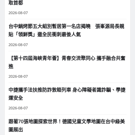
取首都
2026-08-07
台中鍋烤節五大組別暫居第一名店揭曉 張峯源局長親
貼「領鮮獎」邀全民衝刺最後人氣
2026-08-07
【第十四屆海峽青年薈】青春交流聚同心 攜手融合共奮
進
2026-08-07
中捷攜手法扶推防詐敦睦列車 身心障礙者識詐騙、學捷
運安全
2026-08-07
跟著70張地圖探索世界！德國兒童文學地圖在台中綠美
圖展出