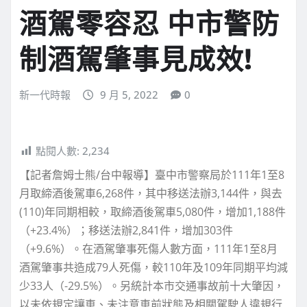
酒駕零容忍 中市警防
制酒駕肇事見成效!
新一代時報
9 月 5, 2022
0
點閱人數:
2,234
【記者詹姆士熊/台中報導】臺中市警察局於111年1至8
月取締酒後駕車6,268件，其中移送法辦3,144件，與去
(110)年同期相較，取締酒後駕車5,080件，增加1,188件
（+23.4%）；移送法辦2,841件，增加303件
（+9.6%）。在酒駕肇事死傷人數方面，111年1至8月
酒駕肇事共造成79人死傷，較110年及109年同期平均減
少33人（-29.5%）。另統計本市交通事故前十大肇因，
以未依規定讓車、未注意車前狀態及相關駕駛人違規行