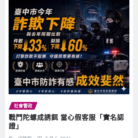
社會警政
戰鬥陀螺成誘餌 當心假客服「實名認
證」