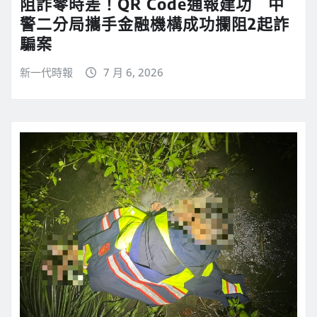
阻詐零時差！QR Code通報建功 中
警二分局攜手金融機構成功攔阻2起詐
騙案
新一代時報
7 月 6, 2026