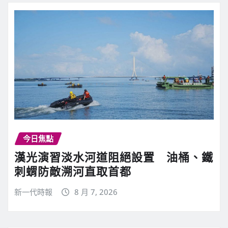
今日焦點
漢光演習淡水河道阻絕設置 油桶、鐵
刺蝟防敵溯河直取首都
新一代時報
8 月 7, 2026