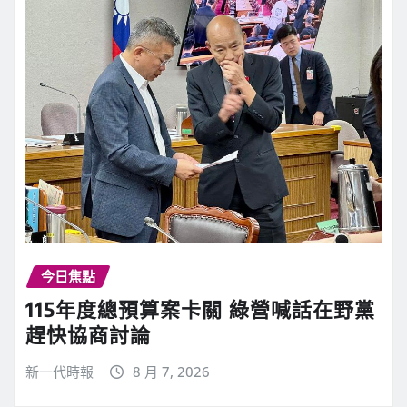
今日焦點
115年度總預算案卡關 綠營喊話在野黨
趕快協商討論
新一代時報
8 月 7, 2026