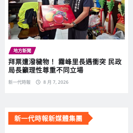
地方新聞
拜票遭潑穢物！ 霧峰里長遇衝突 民政
局長籲理性尊重不同立場
新一代時報
8 月 7, 2026
新一代時報新媒體集團