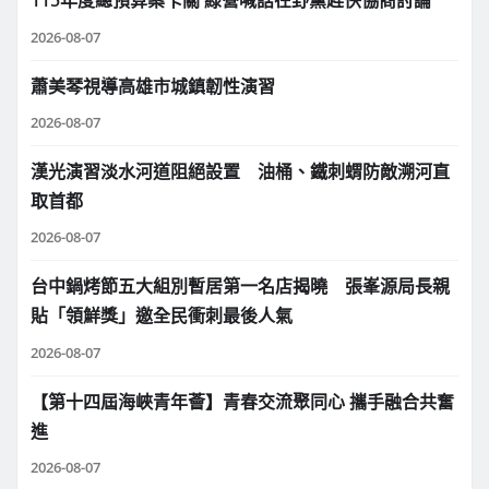
115年度總預算案卡關 綠營喊話在野黨趕快協商討論
2026-08-07
蕭美琴視導高雄市城鎮韌性演習
2026-08-07
漢光演習淡水河道阻絕設置 油桶、鐵刺蝟防敵溯河直
取首都
2026-08-07
台中鍋烤節五大組別暫居第一名店揭曉 張峯源局長親
貼「領鮮獎」邀全民衝刺最後人氣
2026-08-07
【第十四屆海峽青年薈】青春交流聚同心 攜手融合共奮
進
2026-08-07