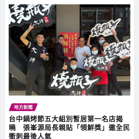
地方新聞
台中鍋烤節五大組別暫居第一名店揭
曉 張峯源局長親貼「領鮮獎」邀全民
衝刺最後人氣