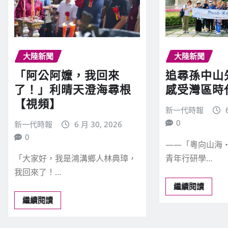
大陸新聞
大陸新聞
「阿公阿嬤，我回來
追尋孫中山
了！」利晴天澄海尋根
感受灣區時
【視頻】
新一代時報
0
新一代時報
6 月 30, 2026
0
——「粵向山海
青年行研學…
「大家好，我是鴻溝鄉人林典璋，
我回來了！…
繼續閱讀
繼續閱讀