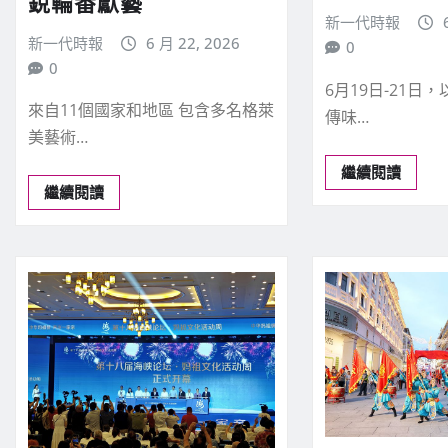
銳輪番獻藝
新一代時報
新一代時報
6 月 22, 2026
0
0
6月19日-21日
來自11個國家和地區 包含多名格萊
傳味…
美藝術…
繼續閱讀
繼續閱讀