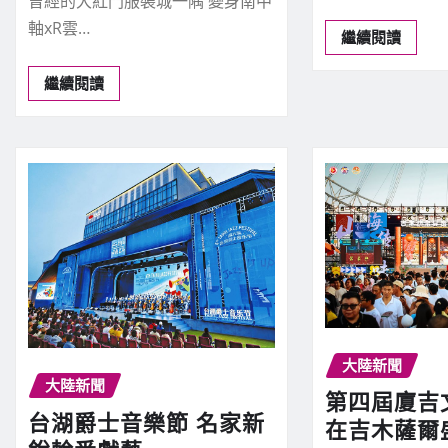
曾經的大紅門服裝城一隅 變身南中
軸xR雲…
繼續閱讀
繼續閱讀
大陸新聞
大陸新聞
第四屆廈吉
台湖爵士音樂節 名家新
在吉木薩爾