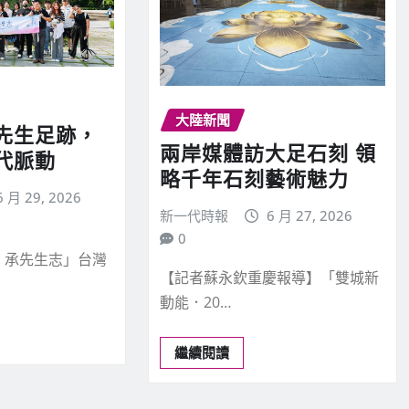
大陸新聞
先生足跡，
兩岸媒體訪大足石刻 領
代脈動
略千年石刻藝術魅力
6 月 29, 2026
新一代時報
6 月 27, 2026
0
‧承先生志」台灣
【記者蘇永欽重慶報導】「雙城新
動能．20…
繼續閱讀