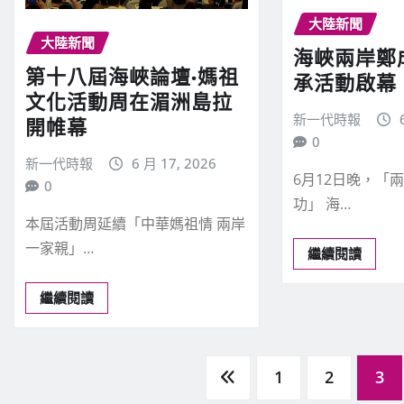
大陸新聞
大陸新聞
海峽兩岸鄭
第十八屆海峽論壇·媽祖
承活動啟幕
文化活動周在湄洲島拉
新一代時報
開帷幕
0
新一代時報
6 月 17, 2026
6月12日晚，「
0
功」 海…
本屆活動周延續「中華媽祖情 兩岸
一家親」…
繼續閱讀
繼續閱讀
文
1
2
3