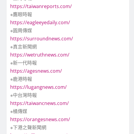
https://taiwanreports.com/
※鷹眼時報
https://eagleeyedaily.com/
※圓周傳媒
https://surroundnews.com/
※真言新聞網
https://wetruthnews.com/
※新一代時報
https://agesnews.com/
※鹿港時報
https://lugangnews.com/
※中台灣時報
https://taiwancnews.com/
※橘傳媒
https://orangesnews.com/
※下港之聲新聞網