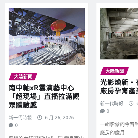
大陸新聞
大陸新聞
光影煥新‧
南中軸xR雲演藝中心
廠房孕育產
「超現場」直播拉滿觀
新一代時報
眾體驗感
0
新一代時報
6 月 26, 2026
一組影像的今昔
0
廠房的歲月…