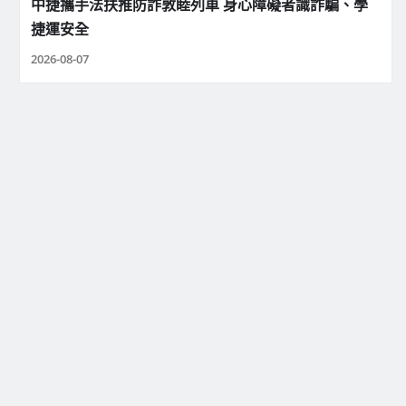
中捷攜手法扶推防詐敦睦列車 身心障礙者識詐騙、學
捷運安全
2026-08-07