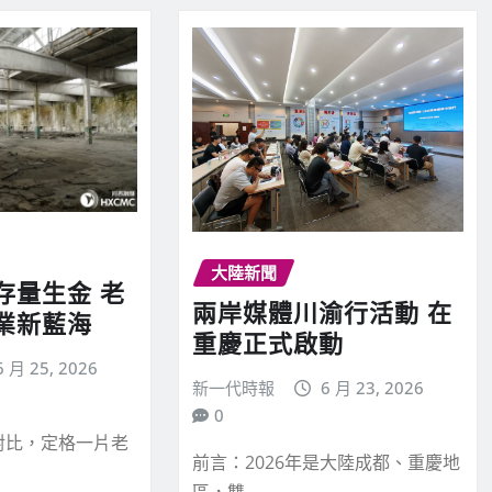
大陸新聞
存量生金 老
兩岸媒體川渝行活動 在
業新藍海
重慶正式啟動
6 月 25, 2026
新一代時報
6 月 23, 2026
0
對比，定格一片老
前言：2026年是大陸成都、重慶地
區，雙…