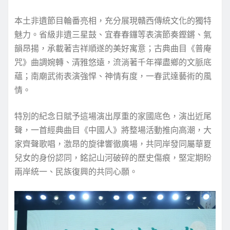
本土非遺節目輪番亮相，充分展現贛西傳統文化的獨特
魅力。省級非遺三星鼓、宜春春鑼等表演節奏鏗鏘、氣
韻昂揚，承載著吉祥順遂的美好寓意；古典曲目《普庵
咒》曲調婉轉、清雅悠遠，流淌著千年禪盡鄉的文脈底
蘊；南廟武術表演強悍、神情有度，一春武達藝術的風
情。
特別的紀念日賦予這場演出厚重的家國底色，演出近尾
聲，一首經典曲目《中國人》將整場活動推向高潮，大
家齊聲歌唱，激昂的旋律響徹廣場，共同岸發同屬華夏
兒女的身份認同，銘記山河破碎的歷史傷痕，堅定期盼
兩岸統一、民族復興的共同心願。