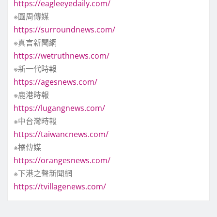
https://eagleeyedaily.com/
※圓周傳媒
https://surroundnews.com/
※真言新聞網
https://wetruthnews.com/
※新一代時報
https://agesnews.com/
※鹿港時報
https://lugangnews.com/
※中台灣時報
https://taiwancnews.com/
※橘傳媒
https://orangesnews.com/
※下港之聲新聞網
https://tvillagenews.com/