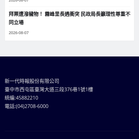
拜票遭潑穢物！ 霧峰里長遇衝突 民政局長籲理性尊重不
同立場
2026-08-07
新一代時報股份有限公司
臺中市西屯區臺灣大道三段376巷1號1樓
統編:45882210
電話:(04)2708-6000