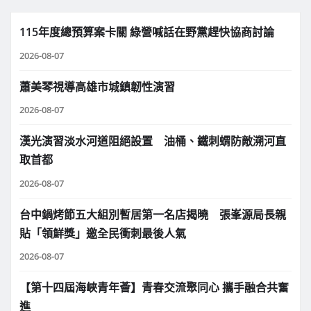
115年度總預算案卡關 綠營喊話在野黨趕快協商討論
2026-08-07
蕭美琴視導高雄市城鎮韌性演習
2026-08-07
漢光演習淡水河道阻絕設置 油桶、鐵刺蝟防敵溯河直
取首都
2026-08-07
台中鍋烤節五大組別暫居第一名店揭曉 張峯源局長親
貼「領鮮獎」邀全民衝刺最後人氣
2026-08-07
【第十四屆海峽青年薈】青春交流聚同心 攜手融合共奮
進