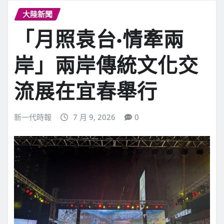
大陸新聞
「月照袁台·情牽兩
岸」兩岸傳統文化交
流展在宜春舉行
新一代時報
7 月 9, 2026
0