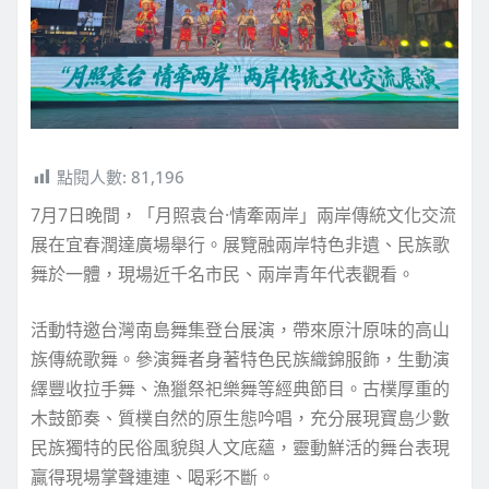
點閱人數:
81,196
7月7日晚間，「月照袁台·情牽兩岸」兩岸傳統文化交流
展在宜春潤達廣場舉行。展覽融兩岸特色非遺、民族歌
舞於一體，現場近千名市民、兩岸青年代表觀看。
活動特邀台灣南島舞集登台展演，帶來原汁原味的高山
族傳統歌舞。參演舞者身著特色民族織錦服飾，生動演
繹豐收拉手舞、漁獵祭祀樂舞等經典節目。古樸厚重的
木鼓節奏、質樸自然的原生態吟唱，充分展現寶島少數
民族獨特的民俗風貌與人文底蘊，靈動鮮活的舞台表現
贏得現場掌聲連連、喝彩不斷。