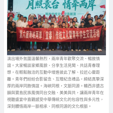
演出場外氛圍溫馨熱烈，兩岸青年歡聚交流、暢敘情
誼。大家暢談家鄉風貌、分享生活見聞、共話青春理
想，在輕鬆融洽的互動中增進彼此了解、拉近心靈距
離。青年們紛紛合影留念、互贈紀念禮品，締結真摯深
厚的兩岸同胞情誼。海峽同根，文脈同源。贛西非遺古
韻與寶島民族風情同台交融、美美與共，讓兩岸青年在
視聽盛宴中直觀感受中華傳統文化的包容性與多元性，
深刻體悟兩岸一脈相承、同根同源的文化根脈。