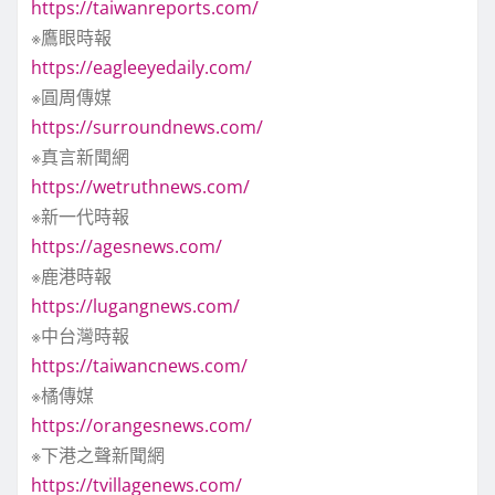
https://taiwanreports.com/
※鷹眼時報
https://eagleeyedaily.com/
※圓周傳媒
https://surroundnews.com/
※真言新聞網
https://wetruthnews.com/
※新一代時報
https://agesnews.com/
※鹿港時報
https://lugangnews.com/
※中台灣時報
https://taiwancnews.com/
※橘傳媒
https://orangesnews.com/
※下港之聲新聞網
https://tvillagenews.com/