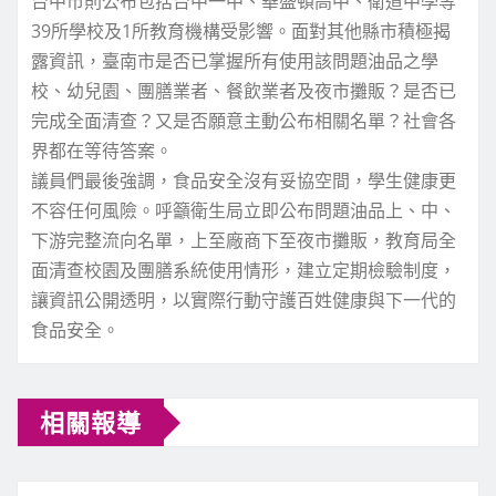
台中市則公布包括台中一中、華盛頓高中、衛道中學等
39所學校及1所教育機構受影響。面對其他縣市積極揭
露資訊，臺南市是否已掌握所有使用該問題油品之學
校、幼兒園、團膳業者、餐飲業者及夜市攤販？是否已
完成全面清查？又是否願意主動公布相關名單？社會各
界都在等待答案。
議員們最後強調，食品安全沒有妥協空間，學生健康更
不容任何風險。呼籲衛生局立即公布問題油品上、中、
下游完整流向名單，上至廠商下至夜市攤販，教育局全
面清查校園及團膳系統使用情形，建立定期檢驗制度，
讓資訊公開透明，以實際行動守護百姓健康與下一代的
食品安全。
相關報導