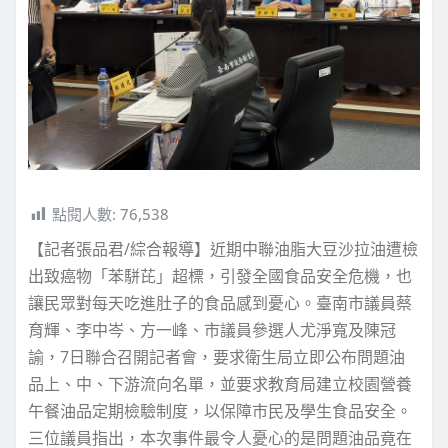
點閱人數:
76,538
【記者張品君/綜合報導】近期中聯油脂大豆沙拉油遭檢
出致癌物「苯駢芘」超標，引發全國食品安全危機，也
讓民眾對每天吃進肚子的食品感到憂心。臺南市議員蔡
育輝、李中岑、方一峰、市議員參選人尤淨寬及陳冠
諭，7日聯合召開記者會，要求衛生局立即公布問題油
品上、中、下游流向名單，並要求教育局建立校園營養
午餐油品定期檢驗制度，以保障市民及學生食品安全。
三位議員指出，本次事件最令人憂心的是問題油品竟在