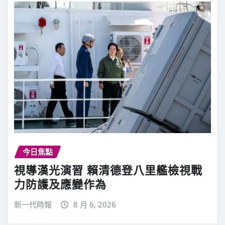
今日焦點
視導漢光演習 賴清德登八里艦檢視戰
力防護及應變作為
新一代時報
8 月 6, 2026