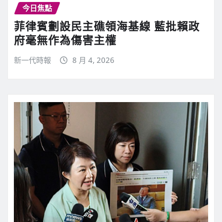
今日焦點
菲律賓劃設民主礁領海基線 藍批賴政
府毫無作為傷害主權
新一代時報
8 月 4, 2026