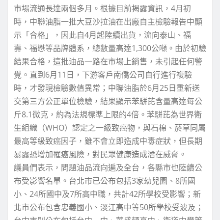
市場流通長達兩個多月。根據目前揭露資訊，4月初
時，中聯油脂一批大豆沙拉油在出廠自主檢驗報告中顯
示「合格」，因此自4月起陸續出貨，流向泰山、福
壽、福懋等品牌體系，總數量高達1,300公噸。由於初驗
結果合格，這批油品一路在市場上銷售，未引起任何警
覺。直到6月11日，下游客戶南僑公司自行進行複驗
時，才發現檢驗數值異常；中聯油脂於6月25日重新送
交第三方公正單位檢驗，結果顯示苯駢芘含量高達每公
斤8.1微克，約為法規標準上限的4倍。苯駢芘為世界衛
生組織（WHO）認定之一級致癌物，與石棉、菸草同屬
最高等級致癌因子，雖不會立即造成中毒症狀，但長期
暴露恐增加罹癌風險，對民眾健康造成潛在威脅。
議員們表示，問題油品流向遍及全台，各縣市也陸續公
布受影響名單。台北市已公布包括3家幼兒園、8所國
小、24所國中及7所高中職，共計42所學校受影響；新
北市公布包含忠義國小、淡江高中等50所學校受波及；