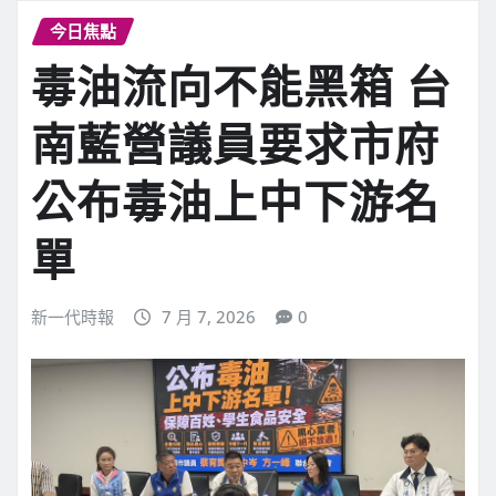
今日焦點
毒油流向不能黑箱 台
南藍營議員要求市府
公布毒油上中下游名
單
新一代時報
7 月 7, 2026
0