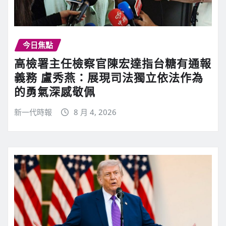
今日焦點
高檢署主任檢察官陳宏達指台糖有通報
義務 盧秀燕：展現司法獨立依法作為
的勇氣深感敬佩
新一代時報
8 月 4, 2026