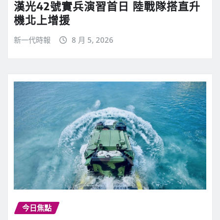
漢光42號實兵演習首日 陸戰隊搭直升
機北上增援
新一代時報
8 月 5, 2026
今日焦點