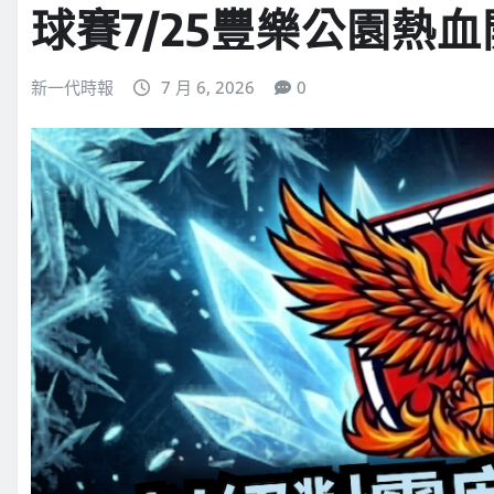
球賽7/25豐樂公園熱
新一代時報
7 月 6, 2026
0