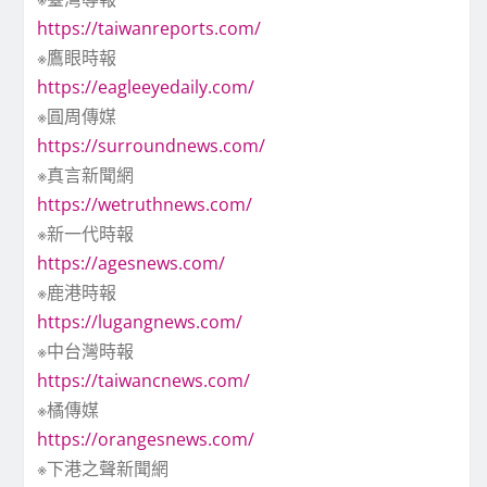
https://taiwanreports.com/
※鷹眼時報
https://eagleeyedaily.com/
※圓周傳媒
https://surroundnews.com/
※真言新聞網
https://wetruthnews.com/
※新一代時報
https://agesnews.com/
※鹿港時報
https://lugangnews.com/
※中台灣時報
https://taiwancnews.com/
※橘傳媒
https://orangesnews.com/
※下港之聲新聞網