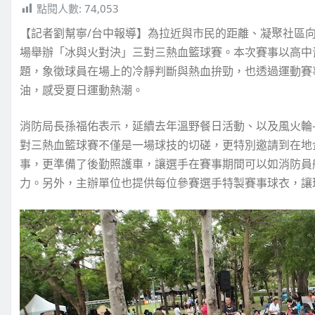
點閱人數:
74,053
【記者劉幫寧/台中報導】為拉近與市民的距離、凝聚社區向
場舉辦「冰與火對決」三對三熱血籃球賽。本次賽事以高中
題，象徵球員在場上的冷靜判斷與熱血拚勁，也透過運動賽
油，感受夏日運動熱潮。
消防局長孫福佑表示，延續去年溫野餐日活動、以及風火輪
對三熱血籃球賽不僅是一場球技的切磋，更特別邀請到在地
事，更準備了後勤照護車，讓選手在賽事期間可以如消防員
力。另外，主辦單位也提供每位參賽選手特製賽事球衣，讓