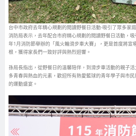
台中市政府去年精心規劃的閱讀野餐日活動-吸引了眾多家
消防局表示，去年配合市府精心規劃的閱讀野餐日活動，吸
年1月消防節舉辦的「風火輪滑步車大賽」，更是首度將宣
根，獲得家長們一致好評與熱烈迴響。
孫局長指出，從野餐日的溫馨陪伴，到滑步車活動的親子活
多青春與熱血的元素，歡迎所有熱愛籃球的青年學子與市民
的運動盛宴。