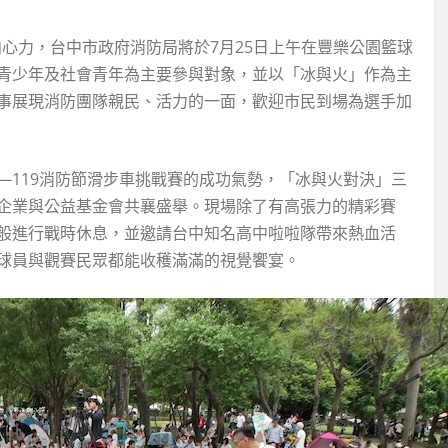
心力，台中市政府消防局將於7月25日上午在豐樂公園籃球
青少年及社會青年為主要參與對象，並以「冰與火」作為主
事展現消防團隊親民、活力的一面，歡迎市民到場為選手加
—119消防節滑步車挑戰賽的成功氣勢，「冰與火對決」三
企業與公益基金會共襄盛舉。現場除了有高張力的精彩賽
般進行戰時休息，並邀請台中知名高中啦啦隊帶來熱血活
球員與觀賽民眾都能收穫滿滿的視覺饗宴。