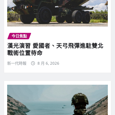
今日焦點
漢光演習 愛國者、天弓飛彈進駐雙北
戰術位置待命
新一代時報
8 月 6, 2026