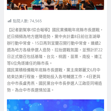
點閱人數:
74,565
【記者劉幫寧/綜合報導】國民黨備戰年底縣市長選戰，
近日頻頻為地方選降造勢，黨中央計畫8日前往澎湖舉
辦行動中常會、15日再到宜蘭召開行動中常會，連續2
週為地方各級參選人造勢、拉抬選戰氛圍，並預計於22
日正式徵召包括基隆、台北、桃園、苗栗、南投、連江
等6位角逐連任的縣市長。
國民黨積極備戰年底縣市長選戰，黨主席鄭麗文6月中
結束訪美行程後，便開始投入各地輔選工作，4日更與
台中市長盧秀燕、國民黨台中市長參選人江啟臣同場造
勢，為台中市長選情加溫。