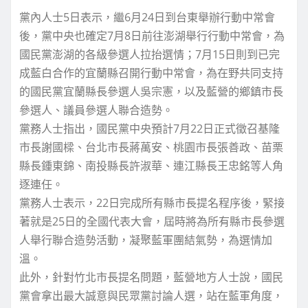
黨內人士5日表示，繼6月24日到台東舉辦行動中常會
後，黨中央也確定7月8日前往澎湖舉行行動中常會，為
國民黨澎湖的各級參選人拉抬選情；7月15日則到已完
成藍白合作的宜蘭縣召開行動中常會，為在野共同支持
的國民黨宜蘭縣長參選人吳宗憲，以及藍營的鄉鎮市長
參選人、議員參選人聯合造勢。
黨務人士指出，國民黨中央預計7月22日正式徵召基隆
市長謝國樑、台北市長蔣萬安、桃園市長張善政、苗栗
縣長鍾東錦、南投縣長許淑華、連江縣長王忠銘等人角
逐連任。
黨務人士表示，22日完成所有縣市長提名程序後，緊接
著就是25日的全國代表大會，屆時將為所有縣市長參選
人舉行聯合造勢活動，凝聚藍軍團結氣勢，為選情加
溫。
此外，針對竹北市長提名問題，藍營地方人士說，國民
黨會拿出最大誠意與民眾黨討論人選，站在藍軍角度，