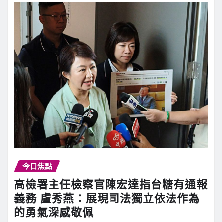
今日焦點
高檢署主任檢察官陳宏達指台糖有通報
義務 盧秀燕：展現司法獨立依法作為
的勇氣深感敬佩