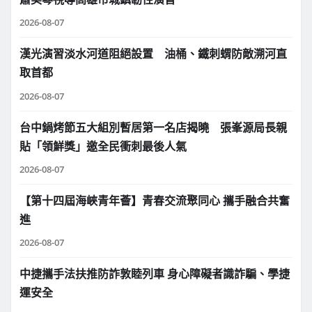
2026-08-07
漢光演習淡水河道阻絕設置 油桶、鐵刺蝟防敵溯河直
取首都
2026-08-07
台中鍋烤節五大組別暫居第一名店揭曉 張峯源局長親
貼「領鮮獎」邀全民衝刺最後人氣
2026-08-07
【第十四屆海峽青年薈】青春交流聚同心 攜手融合共奮
進
2026-08-07
中捷攜手法扶推防詐敦睦列車 身心障礙者識詐騙、學捷
運安全