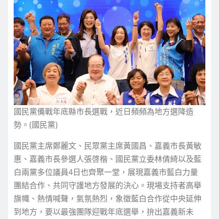
國民黨備戰年底縣市長選戰，近日頻頻為地方選降造
勢。(國民黨)
國民黨主席鄭麗文、民眾黨主席黃國昌、嘉義市長黃敏
惠、嘉義市長參選人張啓楷、國民黨立委林倩綺以及藍
白兩黨多位議員4日也齊聚一堂，展現嘉義市藍白力量
團結合作、共同守護地方發展的決心。現場支持者高舉
旗幟、熱情喊聲，氣氛熱烈，象徵藍白合作從中央延伸
到地方，要以最強團隊迎戰年底選舉，拚出嘉義新未