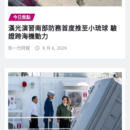
今日焦點
漢光演習南部防務首度推至小琉球 驗
證跨海機動力
新一代時報
8 月 6, 2026