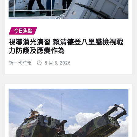
今日焦點
視導漢光演習 賴清德登八里艦檢視戰
力防護及應變作為
新一代時報
8 月 6, 2026