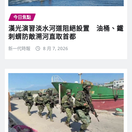
今日焦點
漢光演習淡水河道阻絕設置 油桶、鐵
刺蝟防敵溯河直取首都
新一代時報
8 月 7, 2026