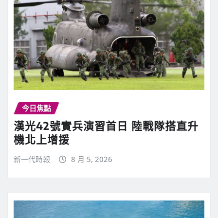
今日焦點
漢光42號實兵演習首日 陸戰隊搭直升
機北上增援
新一代時報
8 月 5, 2026