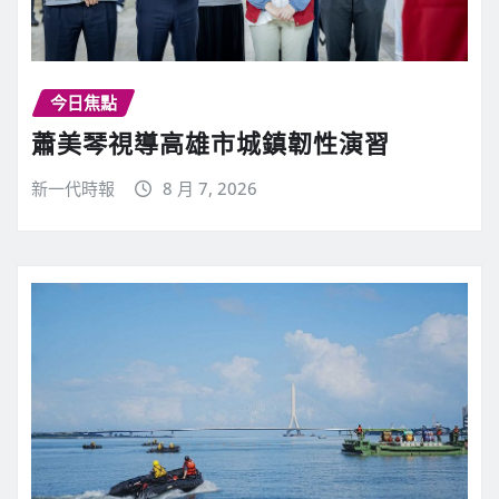
今日焦點
蕭美琴視導高雄市城鎮韌性演習
新一代時報
8 月 7, 2026