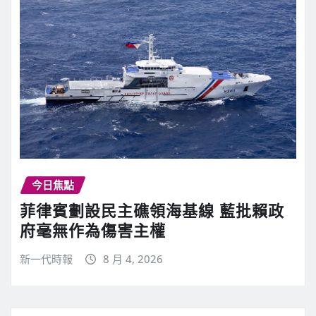
今日焦點
菲律賓劃設民主礁領海基線 藍批賴政
府毫無作為傷害主權
新一代時報
8 月 4, 2026