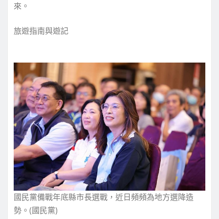
來。
旅遊指南與遊記
國民黨備戰年底縣市長選戰，近日頻頻為地方選降造
勢。(國民黨)