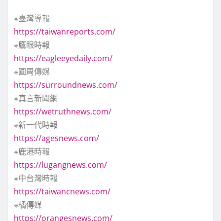
※臺灣導報
https://taiwanreports.com/
※鷹眼時報
https://eagleeyedaily.com/
※圓周傳媒
https://surroundnews.com/
※真言新聞網
https://wetruthnews.com/
※新一代時報
https://agesnews.com/
※鹿港時報
https://lugangnews.com/
※中台灣時報
https://taiwancnews.com/
※橘傳媒
https://orangesnews.com/