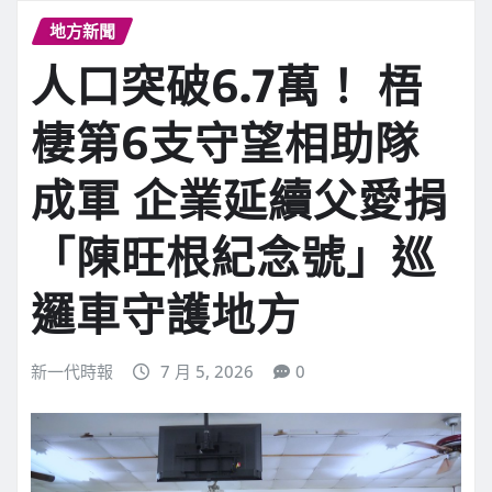
地方新聞
人口突破6.7萬！ 梧
棲第6支守望相助隊
成軍 企業延續父愛捐
「陳旺根紀念號」巡
邏車守護地方
新一代時報
7 月 5, 2026
0