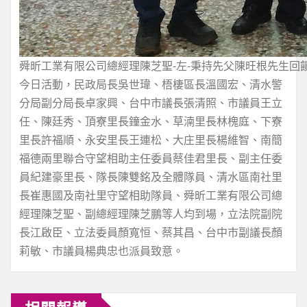
舜昕工業有限公司總經理陳芝聖-左-秉持先父陳旺根先生回
今日活動，民政局長吳世瑋、梧棲區長溫國宏、清水警
分局副分局長卓家興、台中市議長張清照、市議員王立
任、陳廷秀、頂寮里長鐘金水、草湳里長林槐庭、下寮
里長許福順、永安里長王連松、大庄里長楊維智、南簡
福德兩里聯合守望相助主任委員蔡佳君里長、副主任委
員紀建豪里長、隊長陳雙銘及全體隊員、清水區南社里
長崔惠國及南社里守望相助隊員、舜昕工業有限公司總
經理陳芝聖、副總經理陳芝鵬等人均到場，立法院副院
長江啟臣、立法委員顏寬恒、蔡其昌、台中市副議長顏
莉敏、市議員楊典忠也派員致意。