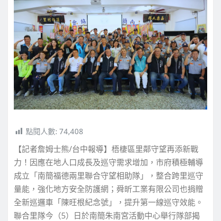
點閱人數:
74,408
【記者詹姆士熊/台中報導】梧棲區里鄰守望再添新戰
力！因應在地人口成長及巡守需求增加，市府積極輔導
成立「南簡福德兩里聯合守望相助隊」，整合跨里巡守
量能，強化地方安全防護網；舜昕工業有限公司也捐贈
全新巡邏車「陳旺根紀念號」，提升第一線巡守效能。
聯合里隊今（5）日於南簡朱南宮活動中心舉行隊部揭