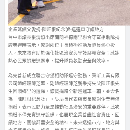
企業延續父愛捐-陳旺根紀念號-巡邏車守護地方
台中市議長張清照出席南簡福德兩里聯合守望相助隊揭
牌典禮時表示，感謝兩位里長積極推動及隊員熱心投
入，未來將有助於強化社區治安與守護鄉親安全；感謝
熱心民眾捐贈巡邏車，提升隊員執勤安全與效率。
為完善新成立聯合守望相助隊巡守勤務，舜昕工業有限
公司總經理陳芝聖、副總經理陳芝鵬秉持先父陳旺根先
生回饋鄉里的遺願，慷慨捐贈全新巡邏車一輛，並命名
為「陳旺根紀念號」。吳局長代表盧市長感謝企業無償
捐贈，表示民間力量是推動社區治安的重要夥伴，此次
捐贈不僅充實巡守設備，也展現企業善盡社會責任、回
饋地方、關懷鄰里安全的精神。未來透過市府、地方與