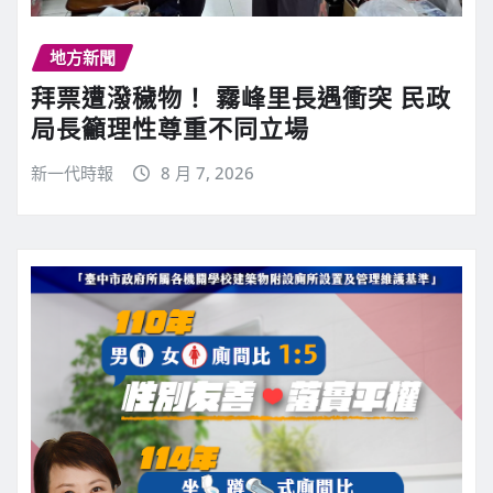
地方新聞
拜票遭潑穢物！ 霧峰里長遇衝突 民政
局長籲理性尊重不同立場
新一代時報
8 月 7, 2026