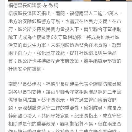
福德里長紀建豪-左-致詞
梧棲區長溫國宏指出，南簡、福德兩里人口逾1.4萬人，
地方治安除仰賴警方守護，也需要在地民力支援。在市
府、區公所支持及民間力量投入下，兩里聯合守望相助
隊正式成為梧棲區第6支守望相助隊，將成為維護社區
治安的重要生力軍。未來期盼透過整合在地資源、凝聚
兩里向心力，強化巡守效能，提升社區環境與生活品
質；區公所也將持續配合市府政策，攜手編織更堅實的
社區安全防護網。
南簡里長蔡佳君、福德里長紀建豪代表全體聯防隊員感
謝各界長期支持，讓兩里聯合守望相助隊歷經近三年籌
備後順利成軍。蔡里長表示，地方過去曾面臨治安問
題，更深刻體會巡守工作的重要性，感謝隊員、隊長及
幹部熱心投入，共同守護家園。紀里長指出，成立守望
相助隊是他的重要政見，雖初期招募不易，但在兩里合
作及推行委員支持下，終於整合人力成立聯合巡守隊，