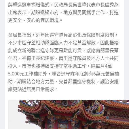
牌暨巡邏車捐贈儀式，民政局長吳世瑋代表市長盧秀燕
出席表示，期盼透過市府、地方與民間攜手合作，打造
更安全、安心的宜居環境。
吳局長指出，近年因巡守隊員高齡化及保險制度限制，
不少市區守望相助隊面臨人力不足甚至解散，因此梧棲
能成立新的聯合巡守隊更是難能可貴，感謝南簡里長蔡
佳君、福德里長紀建豪、兩里巡守隊員及地方人士共同
投入。市府也將持續支持守望相助工作，除每月4萬
5,000元工作補助外，聯合巡守隊年底將有6萬元裝備補
助，期盼結合地方力量，完善鄰里巡守機制，讓治安維
護更貼近居民日常需求。