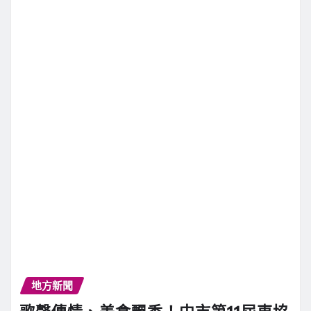
地方新聞
歌聲傳情、美食飄香！中市第11屆東協