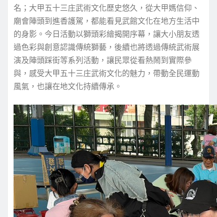
名；大甲五十三庄武術文化歷史悠久，從大甲媽信仰、
廟會陣頭到進香護駕，都能看見武館文化在地方生活中
的身影。今日活動以獅頭彩繪揭開序幕，讓大小朋友透
過色彩與創意認識傳統獅藝，後續也將透過傳統武術展
演及陣頭踩街等系列活動，讓民眾從看熱鬧到實際參
與，感受大甲五十三庄武術文化的魅力，帶動全民運動
風氣，也讓在地文化持續傳承。