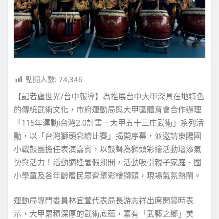
點閱人數:
74,346
【記者盧世光/台中報導】為推展台中大甲深具在地特色
的傳統武術文化，市府運動局與大甲區體育會合作辦理
「115年運動i台灣2.0計畫－大甲五十三庄武術」系列活
動，以「台灣獅頭彩繪比賽」揭開序幕，並邀請東陽國
小戰鼓團擔任表演嘉賓，以鼓聲為獅頭彩繪活動增添氣
勢與活力！活動適逢暑假期間，活動吸引親子家庭、國
小學童及各年齡層民眾齊聚彩繪獅頭，現場氣氛熱鬧。
運動局專門委員林宜萱代表局長游志祥出席開幕時表
示，大甲累積深厚的武術底蘊，素有「武藝之鄉」美