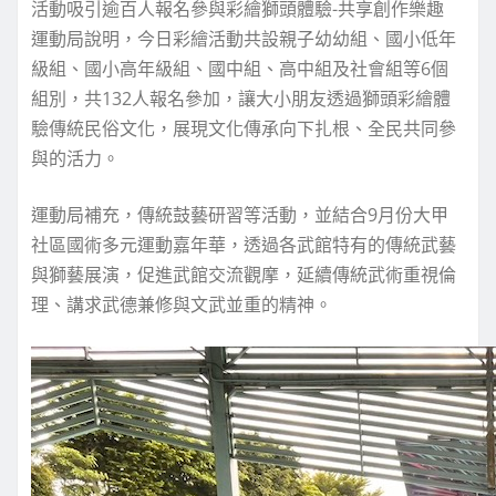
活動吸引逾百人報名參與彩繪獅頭體驗-共享創作樂趣
運動局說明，今日彩繪活動共設親子幼幼組、國小低年
級組、國小高年級組、國中組、高中組及社會組等6個
組別，共132人報名參加，讓大小朋友透過獅頭彩繪體
驗傳統民俗文化，展現文化傳承向下扎根、全民共同參
與的活力。
運動局補充，傳統鼓藝研習等活動，並結合9月份大甲
社區國術多元運動嘉年華，透過各武館特有的傳統武藝
與獅藝展演，促進武館交流觀摩，延續傳統武術重視倫
理、講求武德兼修與文武並重的精神。