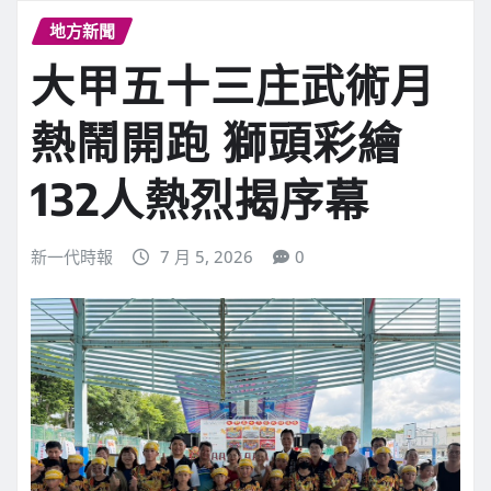
地方新聞
大甲五十三庄武術月
熱鬧開跑 獅頭彩繪
132人熱烈揭序幕
新一代時報
7 月 5, 2026
0