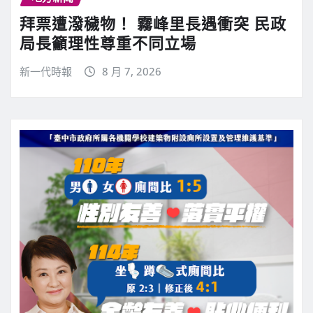
拜票遭潑穢物！ 霧峰里長遇衝突 民政
局長籲理性尊重不同立場
新一代時報
8 月 7, 2026