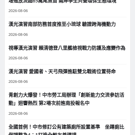
增殖放流超65萬尾魚苗 兩岸學生共營環保生態環境
2026-08-06
漢光演習南部防務首度推至小琉球 驗證跨海機動力
2026-08-06
視導漢光演習 賴清德登八里艦檢視戰力防護及應變作為
2026-08-06
漢光演習 愛國者、天弓飛彈進駐雙北戰術位置待命
2026-08-06
青創力大爆發！中市勞工局辦理「創新能力交流參訪活
動」迴響熱烈 第2場次前進南投報名中
2026-08-06
全國首例！中市修訂公有建築廁所設置基準 坐蹲廁比
例調整為4：1打造全齡友善環境