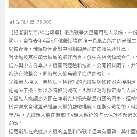
點閱人數:
75,303
【記者劉幫寧/綜合報導】俄烏戰爭大量運用無人系統，一份
顯示，自從去年4至5月俄羅斯境內唯一具量產能力的光纖生產商Op
以恢復後，俄羅斯因此對中國相關產品的依賴急速升高。
對北約及其在印太區域的夥伴而言，俄中在相關領域合作，
俄方與中方分享無人機實戰經驗和技術。公開資料顯示，共
系統有效整合，同時融入俄烏戰爭提供的教訓。
光纖無人機以一條極細、極輕巧的光纖線與操作器直接相連
施電磁干擾、難以及時偵測攔截，也難以溯源標定操作人員
光纖無人機讓烏克蘭在庫斯克州損失數量可觀的戰車、運輸
樣遭遇來自俄軍光纖無人機的嚴峻挑戰。庫斯克戰役後，俄
年7月，光纖無人機在俄軍FPV無人系統的占比估計不超過
60%。
俄羅斯能在光纖無人機的產量和作戰半徑享有優勢，與中國