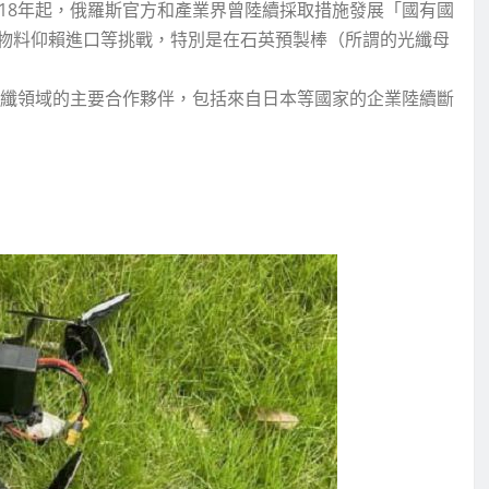
18年起，俄羅斯官方和產業界曾陸續採取措施發展「國有國
物料仰賴進口等挑戰，特別是在石英預製棒（所謂的光纖母
光纖領域的主要合作夥伴，包括來自日本等國家的企業陸續斷