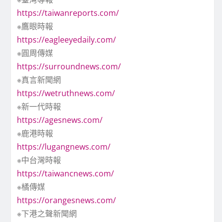
https://taiwanreports.com/
※鷹眼時報
https://eagleeyedaily.com/
※圓周傳媒
https://surroundnews.com/
※真言新聞網
https://wetruthnews.com/
※新一代時報
https://agesnews.com/
※鹿港時報
https://lugangnews.com/
※中台灣時報
https://taiwancnews.com/
※橘傳媒
https://orangesnews.com/
※下港之聲新聞網