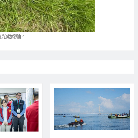
機光纖線軸。