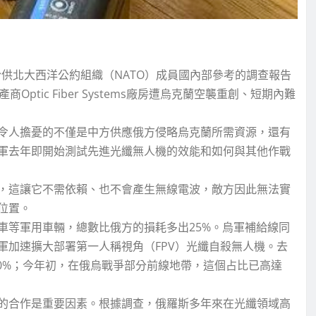
供北大西洋公約組織（NATO）成員國內部參考的調查報告
tic Fiber Systems廠房遭烏克蘭空襲重創、短期內難
令人擔憂的不僅是中方供應俄方侵略烏克蘭所需資源，還有
軍去年即開始測試先進光纖無人機的效能和如何與其他作戰
，這讓它不需依賴、也不會產生無線電波，敵方因此無法實
位置。
車等軍用車輛，總數比俄方的損耗多出25%。烏軍補給線同
軍加速擴大部署第一人稱視角（FPV）光纖自殺無人機。去
20%；今年初，在俄烏戰爭部分前線地帶，這個占比已高達
的合作是重要因素。根據調查，俄羅斯多年來在光纖領域高