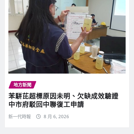
地方新聞
苯駢芘超標原因未明、欠缺成效驗證
中市府駁回中聯復工申請
新一代時報
8 月 6, 2026