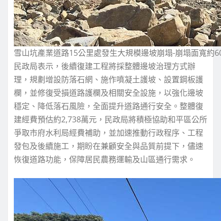
雪山坑產業道路15公里處發生大規模邊坡崩塌-崩塌面寬約60
民政局表示，後續復建工程將採整體邊坡治理方式辦
理，規劃增設防落石網、施作噴凝土護坡、設置鋼板護
欄，並修復受損道路護欄及相關安全設施，以強化邊坡
穩定、降低落石風險，全面提升道路通行安全。整體復
建經費預估約2,738萬元，民政局將積極協助和平區公所
爭取市府水利局經費補助，並加速推動行政程序、工程
發包及後續施工，期盼在兼顧安全與品質前提下，儘速
恢復道路功能，保障居民農務運輸及山區通行需求。