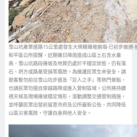
雪山坑產業道路15公里處發生大規模邊坡崩塌-已初步搶通
和平區公所提醒，近期連日降雨造成山區土石含水量
高，雪山坑路段邊坡及地質仍處於不穩定狀態，仍有落
石、坍方或路基受損等風險。為維護民眾生命安全，請
遊客暫勿前往雪山坑步道及「巨人之手」等熱門景點，
也請民眾勿擅自穿越路障或進入管制區域。公所將持續
視天候及現場邊坡穩定情形，滾動調整交通管制措施，
並呼籲民眾出發前留意市府及公所最新公告，共同降低
山區災害風險，守護自身與他人安全。