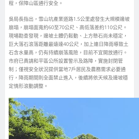
程，保障山區通行安全。
吳局長指出，雪山坑產業道路1.5公里處發生大規模邊坡
崩塌，崩塌面寬約60至70公尺、高低落差約110公尺。
現場勘查發現，邊坡土體仍鬆動、上方懸石尚未穩定，
巨大落石滾落距離最遠達40公尺，加上連日降雨導致土
石含水量高，仍有持續崩落風險，目前不宜開放通行。
市府已責請和平區公所設置警示及路障，實施封閉管
制；僅視安全狀況提供當地7戶居民及農務需求必要通
行，降雨期間則全面禁止進入，後續將依天候及邊坡穩
定情形滾動調整。