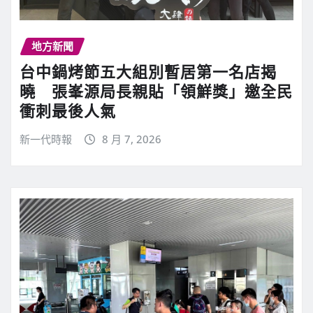
地方新聞
台中鍋烤節五大組別暫居第一名店揭
曉 張峯源局長親貼「領鮮獎」邀全民
衝刺最後人氣
新一代時報
8 月 7, 2026