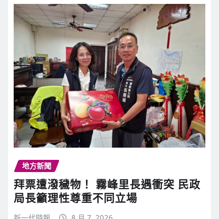
地方新聞
拜票遭潑穢物！ 霧峰里長遇衝突 民政
局長籲理性尊重不同立場
新一代時報
8 月 7, 2026