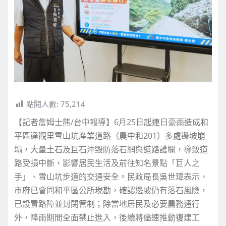
點閱人數:
75,214
【記者詹姆士熊/台中報導】6月25日起連日豪雨造成和
平區達觀里雪山坑產業道路（農中和201）多處邊坡崩
塌，大量土石及巨石沖毀防落石網與道路護欄，導致道
路受損中斷，影響居民生活及前往知名景點「巨人之
手」、雪山坑步道的交通安全。民政局長吳世瑋表示，
市府已會同和平區公所現勘，確認邊坡仍有落石風險，
已設置路障並封閉管制；除當地居民及必要農務通行
外，降雨期間全面禁止進入，後續將儘速推動復建工