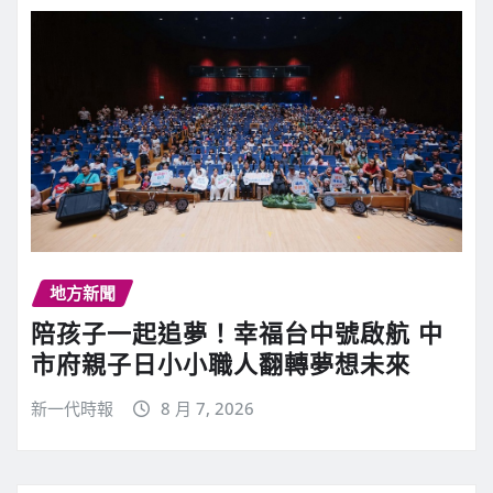
地方新聞
陪孩子一起追夢！幸福台中號啟航 中
市府親子日小小職人翻轉夢想未來
新一代時報
8 月 7, 2026