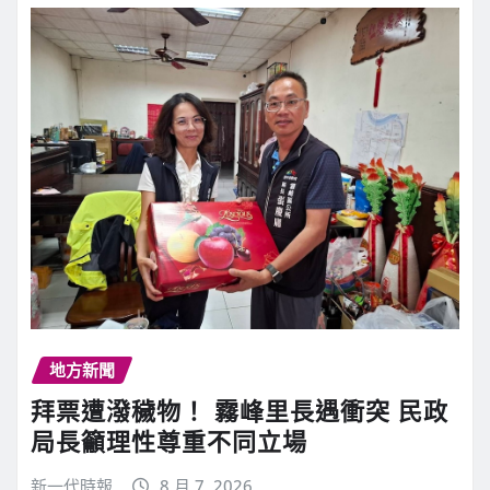
地方新聞
拜票遭潑穢物！ 霧峰里長遇衝突 民政
局長籲理性尊重不同立場
新一代時報
8 月 7, 2026