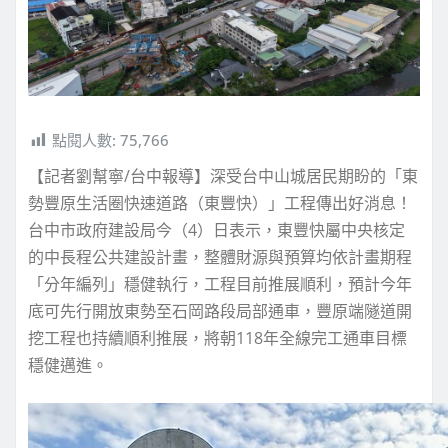
點閱人數:
75,766
【記者劉幫寧/台中報導】深受台中山城居民期盼的「東
勢豐原生活圈快速道路（東豐快）」工程傳出好消息！
台中市政府建設局今（4）日表示，東豐快屬中央核定
的中長程公共建設計畫，整體財源與預算均依計畫期程
「分年編列」穩健執行，工程目前推展順利，預計今年
底可先行開放東勢至石岡路段局部通車，豐原端隧道開
挖工程也持續順利推展，將朝118年全線完工通車目標
穩健邁進。