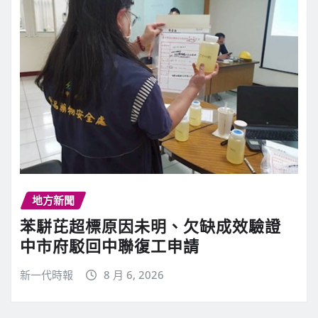
地方新聞
苯駢芘超標原因未明、欠缺成效驗證
中市府駁回中聯復工申請
新一代時報
8 月 6, 2026