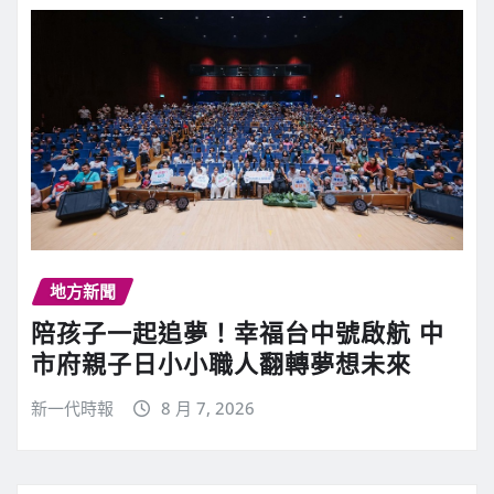
地方新聞
陪孩子一起追夢！幸福台中號啟航 中
市府親子日小小職人翻轉夢想未來
新一代時報
8 月 7, 2026