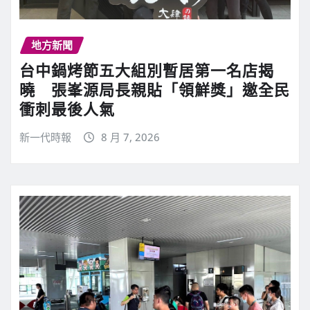
地方新聞
台中鍋烤節五大組別暫居第一名店揭
曉 張峯源局長親貼「領鮮獎」邀全民
衝刺最後人氣
新一代時報
8 月 7, 2026