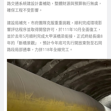
路交通系統建設計畫補助，整體財源與預算執行無虞，
確保工程不受影響。
建設局補充，市府團隊克服重重挑戰，順利完成環境影
響評估程序並取得開發許可，於111年10月全面復工，
並於去年5月順利完成大甲溪橋梁銜接，正式終結長達8
年的「斷橋景觀」，預計今年底可先行開放東勢至石岡
路段局部通車，力拼118年全線完工。