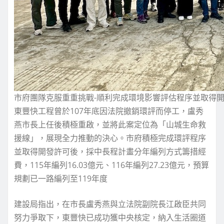
市府團隊克服重重挑戰-順利完成環境影響評估程序並取得
東豐快工程曾於107年底因法院撤銷環評而停工，盧秀
燕市長上任後積極重啟，並將此案定位為「山城生命救
援線」，展現全力推動的決心。市府積極完成環評程序
並取得開發許可後，採中長程計畫分年編列方式籌措經
費，115年編列16.03億元、116年編列27.23億元，預算
規劃已一路編列至119年度
建設局指出，在市長盧秀燕與立法院副院長江啟臣共同
努力爭取下，東豐快已成功獲中央核定，納入生活圈道