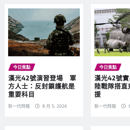
今日焦點
今日焦點
漢光42號演習登場 軍
漢光42號
方人士：反封鎖護航是
陸戰隊搭直
重要科目
援
新一代時報
8 月 5, 2026
新一代時報