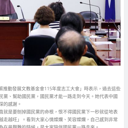
策推動發展文教基金會115年度志工大會」時表示，過去這些
民黨、幫助國民黨，國民黨才能一路走到今天。她代表中國
深的感謝。
直就是要刨掉國民黨的命根，恨不得國民黨下一秒就從地表
越走越旺」。看到大家心情燦爛、笑容燦爛，自己感到非常
為在最艱難的時候，是大家陪伴國民黨一路走來。