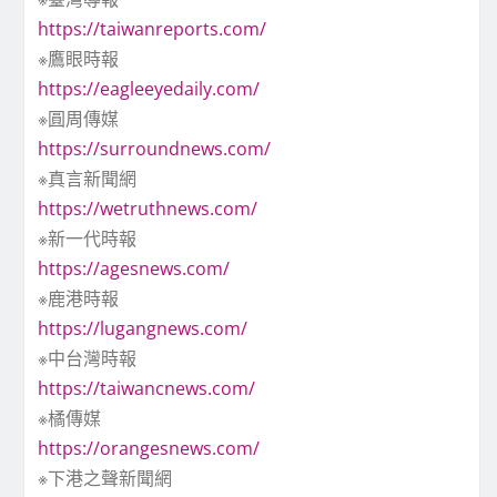
https://taiwanreports.com/
※鷹眼時報
https://eagleeyedaily.com/
※圓周傳媒
https://surroundnews.com/
※真言新聞網
https://wetruthnews.com/
※新一代時報
https://agesnews.com/
※鹿港時報
https://lugangnews.com/
※中台灣時報
https://taiwancnews.com/
※橘傳媒
https://orangesnews.com/
※下港之聲新聞網