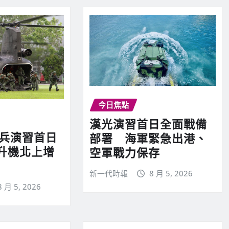
今日焦點
漢光演習首日全面戰備
實兵演習首日
部署 海軍緊急出港、
升機北上增
空軍戰力保存
新一代時報
8 月 5, 2026
8 月 5, 2026