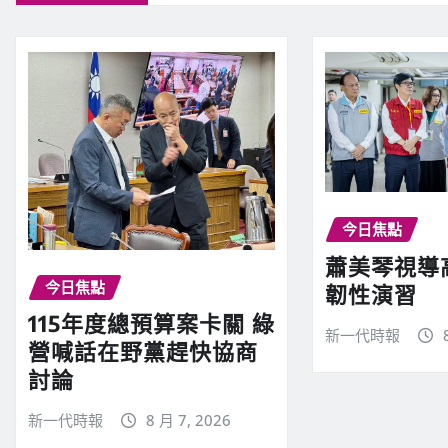
今日焦點
蕭美琴視導
今日焦點
韌性演習
115年度總預算案卡關 綠
新一代時報
營喊話在野黨趕快協商
討論
新一代時報
8 月 7, 2026