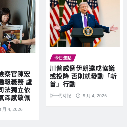
今日焦點
川普威脅伊朗達成協議
檢察官陳宏
或投降 否則就發動「斬
通報義務 盧
首」行動
司法獨立依
新一代時報
8 月 4, 2026
氣深感敬佩
8 月 4, 2026