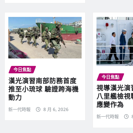
今日焦點
今日焦點
漢光演習南部防務首度
視導漢光演
推至小琉球 驗證跨海機
八里艦檢視
動力
應變作為
新一代時報
8 月 6, 2026
新一代時報