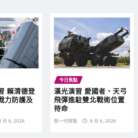
今日焦點
習 賴清德登
漢光演習 愛國者、天弓
戰力防護及
飛彈進駐雙北戰術位置
待命
8 月 6, 2026
新一代時報
8 月 6, 2026