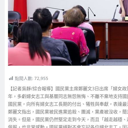
點閱人數:
72,955
【記者吳靜/綜合報導】國民黨主席鄭麗文3日出席「婦女政
年，多虧婦女志工與基層同志無怨無悔、不離不棄地支持國
國民黨，向所有婦女志工長期的付出、犧牲與奉獻，表達最
鄭麗文指出，國民黨被民進黨追殺、團滅，黨產被沒收，簡
消失。但是，國民黨仍然堅定走到今天，而且「越走越穩、
佩服，也非常感動。國民黨絕對不會忘記各位婦女志工，因