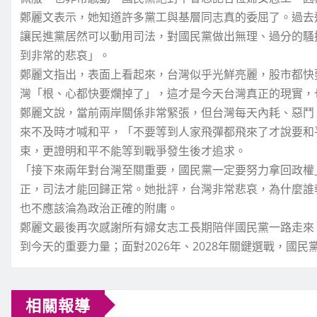
鄭麗文表示，她知道許多黨工與基層同志真的委屈了。過去
讓民進黨居然可以動用司法，對國民黨做出無理、過分的騷擾
到非常的悲哀」。
鄭麗文指出，表面上看起來，台灣似乎光鮮亮麗，股市都快
灣「根、心都快要爛掉了」，這才是今天台灣真正的現實，
鄭麗文說，當前兩岸關係非常緊張，但台灣每天內耗、惡鬥
來不及時才喊和平，「不要等到人家飛彈都飛來了才說要和
束，更證明和平不能等到戰爭發生後才追求。
「接下來兩年對台灣至關重要，國民黨一定要努力拿回政權
正，司法才能回歸正常。她批評，台灣非常悲哀，為什麼誰
也不應該淪為政治正確的附庸。
鄭麗文最後再次感謝所有婦女志工長期陪伴國民黨一路走來
到今天的重要力量；面對2026年、2028年關鍵選戰，國
相關報導