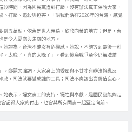
這段時間，因為國民黨遭到打壓，沒有辦法真正保護大家，
、打壓、追殺與迫害，「讓我們活在2026年的台灣，感覺
要到五萬點，依舊是世人羨慕、欣欣向榮的地方；但是，台
也是令人憂慮與焦慮的地方。
。她認為，台灣不能沒有危機感。她說，不能等到最後一刻
平，太晚了，真的太晚了」。看到俄烏戰爭至今仍無法結
」，鄭麗文強調，大家身上的委屈與不甘才有辦法撥亂反
執政，司法就要變成誰的工具；司法不應該出賣價值良心，
。她表示，婦女志工的支持、犧牲與奉獻，是國民黨能夠走
民黨會記得大家的付出，也會與所有同志一起堅定向前。