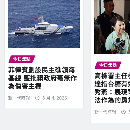
今日焦點
今日焦點
菲律賓劃設民主礁領海
高檢署主任
基線 藍批賴政府毫無作
達指台糖有
為傷害主權
秀燕：展現
新一代時報
8 月 4, 2026
法作為的勇
新一代時報