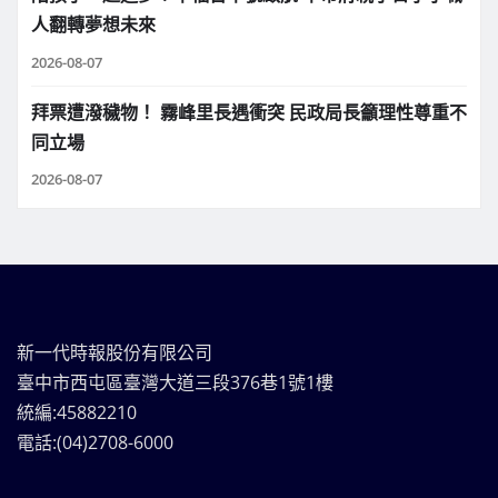
人翻轉夢想未來
2026-08-07
拜票遭潑穢物！ 霧峰里長遇衝突 民政局長籲理性尊重不
同立場
2026-08-07
新一代時報股份有限公司
臺中市西屯區臺灣大道三段376巷1號1樓
統編:45882210
電話:(04)2708-6000