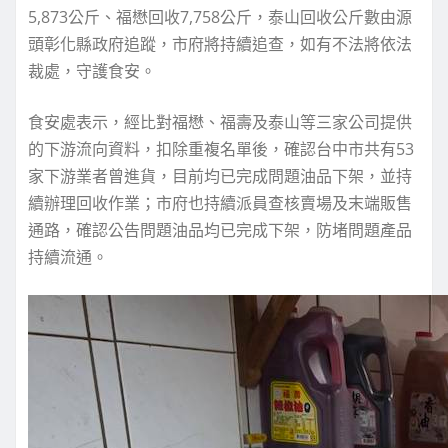
5,873公斤、福懋回收7,758公斤，泰山回收公斤數由源
頭彰化縣政府追蹤，市府將持續追查，如有不法將依法
裁處，守護食安。
食安處表示，經比對福懋、福壽及泰山等三家公司提供
的下游流向資料，扣除重複名單後，確認台中市共有53
家下游業者曾進貨，目前均已完成問題油品下架，並持
續辦理回收作業；市府也持續派員查核賣場及末端販售
通路，確認公告問題油品均已完成下架，防堵問題產品
持續流通。