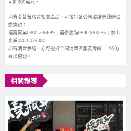
可罰300萬元。
消費者若曾購買相關產品，可撥打各公司客服專線辦理
退換貨：
福壽實業0800-236699；福懋油脂0800-888255；泰山
企業0800-079080
如有消費爭議，亦可撥打全國消費者服務專線「1950」
尋求協助。
相關報導