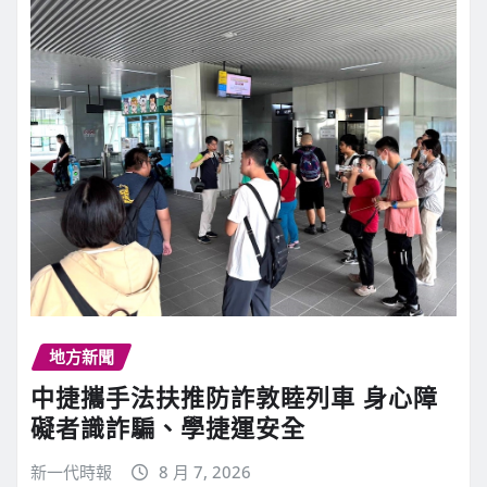
地方新聞
中捷攜手法扶推防詐敦睦列車 身心障
礙者識詐騙、學捷運安全
新一代時報
8 月 7, 2026