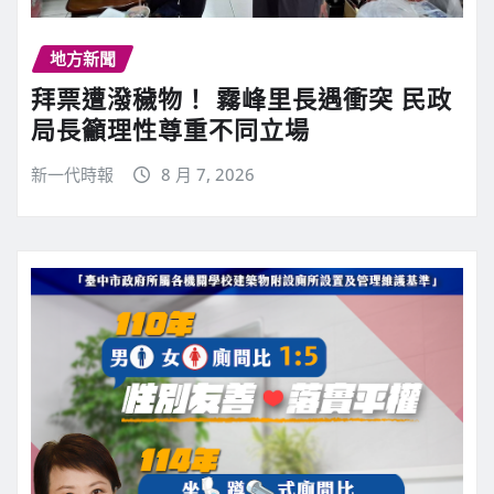
地方新聞
拜票遭潑穢物！ 霧峰里長遇衝突 民政
局長籲理性尊重不同立場
新一代時報
8 月 7, 2026