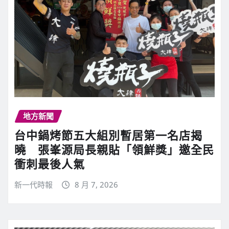
地方新聞
台中鍋烤節五大組別暫居第一名店揭
曉 張峯源局長親貼「領鮮獎」邀全民
衝刺最後人氣
新一代時報
8 月 7, 2026