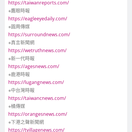
https://taiwanreports.com/
※鷹眼時報
https://eagleeyedaily.com/
※圓周傳媒
https://surroundnews.com/
※真言新聞網
https://wetruthnews.com/
※新一代時報
https://agesnews.com/
※鹿港時報
https://lugangnews.com/
※中台灣時報
https://taiwancnews.com/
※橘傳媒
https://orangesnews.com/
※下港之聲新聞網
https://tvillagenews.com/