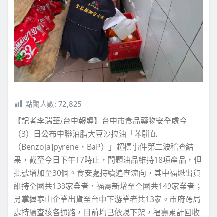
點閱人數:
72,825
【記者李瑞華/台中報導】台中市食品藥物安全處今
（3）日公布中聯油脂大豆沙拉油「苯駢芘
（Benzo[a]pyrene，BaP）」超標事件第二波稽查結
果，截至今日下午17時止，問題油品維持18項產品，但
批號增加至30個。食安處持續追查流向，其中福懋出貨
維持全國共138家業者，福壽新增至全國共149家業者；
另掌握泰山企業出貨至台中下游業者共13家。市府跨局
處持續查核各通路，目前均已依規下架，福壽累計回收