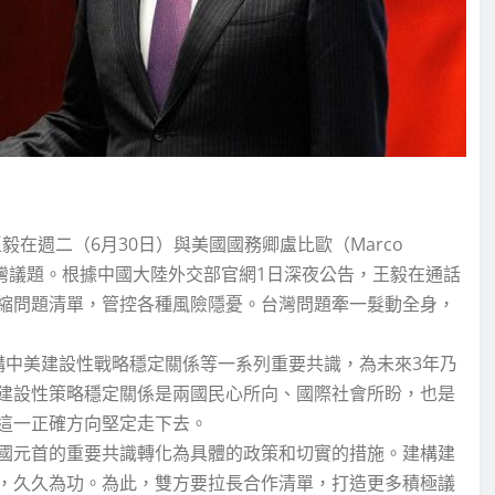
在週二（6月30日）與美國國務卿盧比歐（Marco
台灣議題。根據中國大陸外交部官網1日深夜公告，王毅在通話
縮問題清單，管控各種風險隱憂。台灣問題牽一髮動全身，
構中美建設性戰略穩定關係等一系列重要共識，為未來3年乃
建設性策略穩定關係是兩國民心所向、國際社會所盼，也是
這一正確方向堅定走下去。
國元首的重要共識轉化為具體的政策和切實的措施。建構建
，久久為功。為此，雙方要拉長合作清單，打造更多積極議