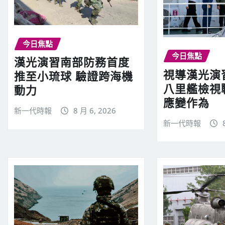
今日焦點
今日焦點
漢光演習南部防務首度
視導漢光演
推至小琉球 驗證跨海機
八里艦檢視
動力
應變作為
新一代時報
8 月 6, 2026
新一代時報