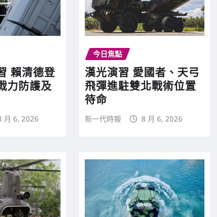
今日焦點
習 賴清德登
漢光演習 愛國者、天弓
戰力防護及
飛彈進駐雙北戰術位置
待命
8 月 6, 2026
新一代時報
8 月 6, 2026