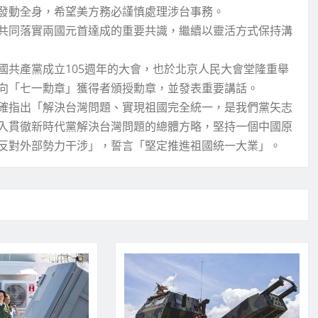
發動全身，希望美方務必謹慎處理涉台事務。
共同落實兩國元首達成的重要共識，繼續以靈活方式保持溝
國共產黨成立105週年的大會，也於北京人民大會堂隆重舉
向「七一勳章」獲得者頒授勳章，並發表重要講話。
確指出「解決台灣問題、實現祖國完全統一，是我們黨矢志
入貫徹新時代黨解決台灣問題的總體方略，堅持一個中國原
反對外部勢力干涉」，誓言「堅定推進祖國統一大業」。