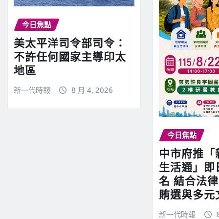
今日焦點
美太平洋司令部司令：
不許任何國家主導印太
地區
新一代時報
8 月 4, 2026
今日焦點
中市府推「
生活通」即
名 結合法
賄選與多元
新一代時報