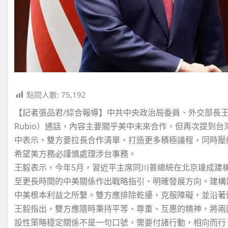
點閱人數:
75,192
【記者張品君/綜合報導】中共中央政治局委員、外交部長王毅
Rubio）通話，內容主要關乎美中未來合作，但再次提到
中表示，雙方要拉長合作清單，打造更多積極議程，同時壓
希望美方務必謹慎處理涉台事務。
王毅表示，今年5月，習近平主席同川普總統在北京達成建
至更長時間的中美關係作出戰略指引、明確發展方向。建構
中美根本利益之所繫。雙方應排除乾擾，克服障礙，並沿著
王毅指出，雙方應隨時秉持平等、尊重、互惠的精神，將兩
設性策略穩定關係不是一句口號，需要付諸行動，相向而行