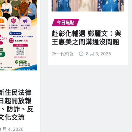
今日焦點
赴彰化輔選 鄭麗文：與
王惠美之間溝通沒問題
新一代時報
8 月 3, 2026
新住民法律
日起開放報
律、防詐、反
文化交流
8 月 4, 2026