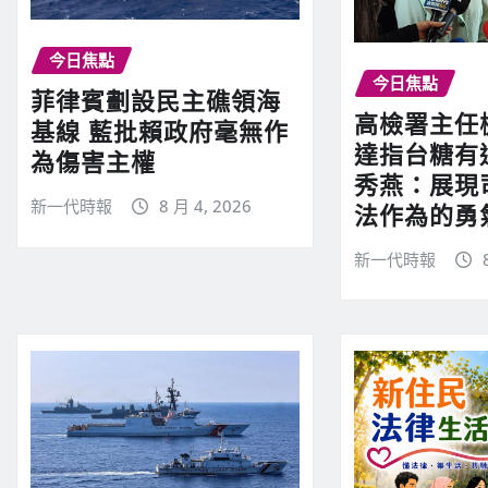
今日焦點
今日焦點
菲律賓劃設民主礁領海
高檢署主任
基線 藍批賴政府毫無作
達指台糖有
為傷害主權
秀燕：展現
新一代時報
8 月 4, 2026
法作為的勇
新一代時報