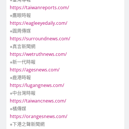
https://taiwanreports.com/
※鷹眼時報
https://eagleeyedaily.com/
※圓周傳媒
https://surroundnews.com/
※真言新聞網
https://wetruthnews.com/
※新一代時報
https://agesnews.com/
※鹿港時報
https://lugangnews.com/
※中台灣時報
https://taiwancnews.com/
※橘傳媒
https://orangesnews.com/
※下港之聲新聞網