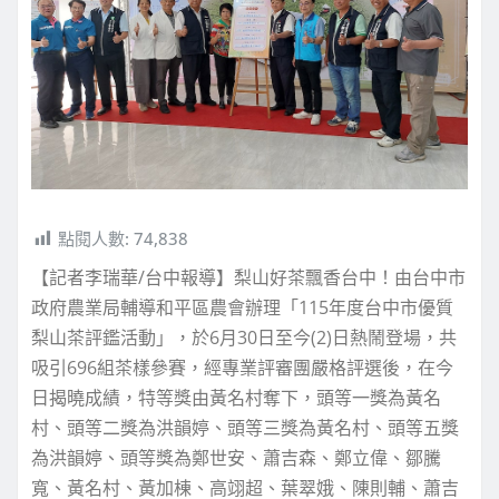
點閱人數:
74,838
【記者李瑞華/台中報導】梨山好茶飄香台中！由台中市
政府農業局輔導和平區農會辦理「115年度台中市優質
梨山茶評鑑活動」，於6月30日至今(2)日熱鬧登場，共
吸引696組茶樣參賽，經專業評審團嚴格評選後，在今
日揭曉成績，特等獎由黃名村奪下，頭等一獎為黃名
村、頭等二獎為洪韻婷、頭等三獎為黃名村、頭等五獎
為洪韻婷、頭等獎為鄭世安、蕭吉森、鄭立偉、鄒騰
寬、黃名村、黃加棟、高翊超、葉翠娥、陳則輔、蕭吉