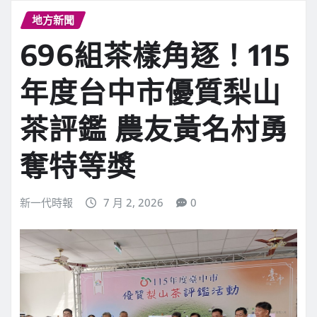
地方新聞
696組茶樣角逐！115
年度台中市優質梨山
茶評鑑 農友黃名村勇
奪特等獎
新一代時報
7 月 2, 2026
0