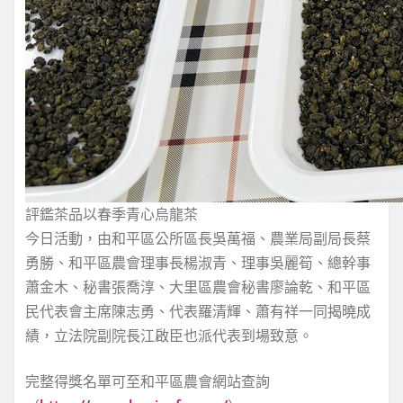
評鑑茶品以春季青心烏龍茶
今日活動，由和平區公所區長吳萬福、農業局副局長蔡
勇勝、和平區農會理事長楊淑青、理事吳麗筍、總幹事
蕭金木、秘書張喬淳、大里區農會秘書廖論乾、和平區
民代表會主席陳志勇、代表羅清輝、蕭有祥一同揭曉成
績，立法院副院長江啟臣也派代表到場致意。
完整得獎名單可至和平區農會網站查詢