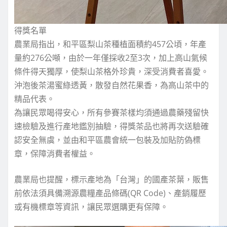
得獎名單
農業局指出，和平區梨山茶種植面積約457公頃，年產
量約276公噸，由於一年僅採收2至3次，加上高山氣候
條件得天獨厚，使梨山茶格外珍貴，深受消費者喜愛。
沖泡後茶湯蜜綠透黃，散發自然花果香，為高山茶中的
精品代表。
為讓民眾喝得安心，所有參賽茶樣均須通過農藥殘留快
速檢驗及進行產地鑑別抽驗，得獎茶品也將再次送驗確
認安全無虞，並由和平區農會統一包裝及加貼防偽標
章，保障消費者權益。
農業局也提醒，標示產地為「台灣」的國產茶葉，販售
前依法須具備溯源農糧產品條碼(QR Code)、產銷履歷
或有機標章等資訊，讓民眾選購更有保障。