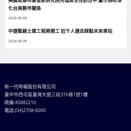
美國智庫布魯金斯研究院何瑞恩主任訪台中 盧市長盼深
化台美夥伴關係
2026-08-09
中捷藍線土建工程將開工 近千人健走踩點未來車站
2026-08-09
新一代時報股份有限公司
臺中市西屯區臺灣大道三段376巷1號1樓
統編:45882210
電話:(04)2708-6000