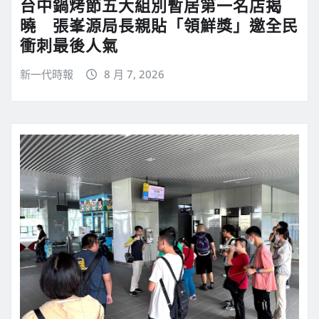
台中鍋烤節五大組別暫居第一名店揭
曉 張峯源局長親貼「領鮮獎」邀全民
衝刺最後人氣
新一代時報
8 月 7, 2026