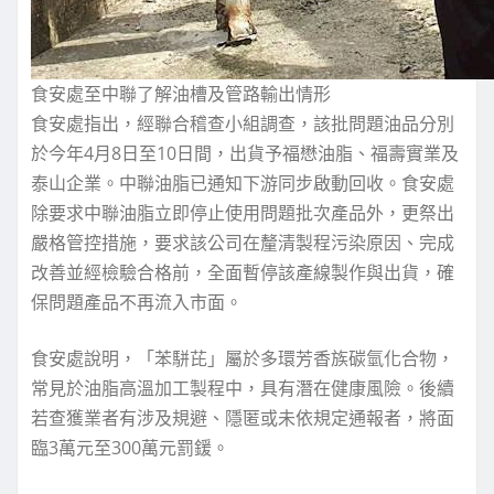
食安處至中聯了解油槽及管路輸出情形
食安處指出，經聯合稽查小組調查，該批問題油品分別
於今年4月8日至10日間，出貨予福懋油脂、福壽實業及
泰山企業。中聯油脂已通知下游同步啟動回收。食安處
除要求中聯油脂立即停止使用問題批次產品外，更祭出
嚴格管控措施，要求該公司在釐清製程污染原因、完成
改善並經檢驗合格前，全面暫停該產線製作與出貨，確
保問題產品不再流入市面。
食安處說明，「苯駢芘」屬於多環芳香族碳氫化合物，
常見於油脂高溫加工製程中，具有潛在健康風險。後續
若查獲業者有涉及規避、隱匿或未依規定通報者，將面
臨3萬元至300萬元罰鍰。