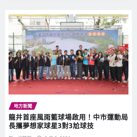
地方新聞
龍井首座風雨籃球場啟用！中市運動局
長攜夢想家球星3對3尬球技