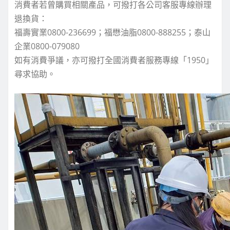
消費者若曾購買相關產品，可撥打各公司客服專線辦理
退換貨：
福壽實業0800-236699；福懋油脂0800-888255；泰山
企業0800-079080
如有消費爭議，亦可撥打全國消費者服務專線「1950」
尋求協助。