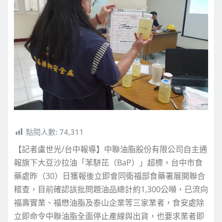
點閱人數:
74,311
【記者盧世光/台中報導】中聯油脂股份有限公司自主通
報旗下大豆沙拉油「苯駢芘（BaP）」超標，台中市食
藥處昨（30）日獲報後立即會同衛福部食藥署展開聯合
稽查，目前確認該批問題油品總計約1,300公噸，已流向
福壽實業、福懋油脂及泰山企業等三家業者，食安處除
立即命令中聯油脂全面停止產線與出貨，也要求業者即