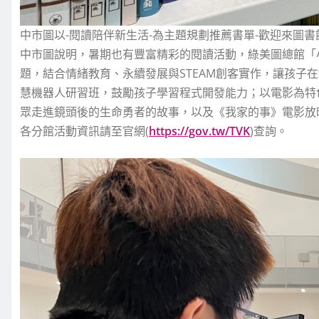
中市圖以-閱讀陪伴新生活-為主題規劃推薦書單-歡迎來圖書
中市圖說明，暑期也有豐富精彩的閱讀活動，綠美圖總館「小大人驚
題，結合情緒教育、永續發展與STEAM創客實作，讓孩子在
慧機器人研習班，鼓勵孩子學習程式開發能力；以電影為特
眾走進鏡頭後的生命勇者的故事，以及《我家的事》電影放
各分館活動資訊請至官網(
https://gov.tw/TVK
)查詢。