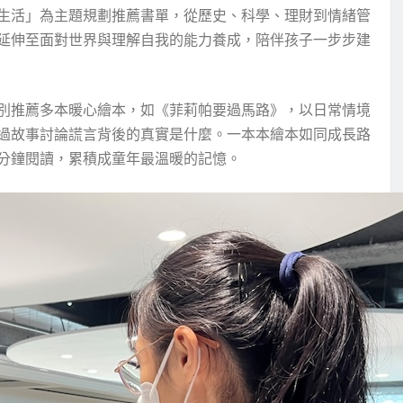
生活」為主題規劃推薦書單，從歷史、科學、理財到情緒管
延伸至面對世界與理解自我的能力養成，陪伴孩子一步步建
別推薦多本暖心繪本，如《菲莉帕要過馬路》，以日常情境
過故事討論謊言背後的真實是什麼。一本本繪本如同成長路
分鐘閱讀，累積成童年最溫暖的記憶。