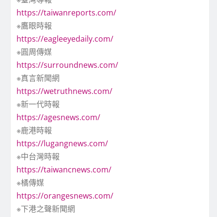
https://taiwanreports.com/
※鷹眼時報
https://eagleeyedaily.com/
※圓周傳媒
https://surroundnews.com/
※真言新聞網
https://wetruthnews.com/
※新一代時報
https://agesnews.com/
※鹿港時報
https://lugangnews.com/
※中台灣時報
https://taiwancnews.com/
※橘傳媒
https://orangesnews.com/
※下港之聲新聞網