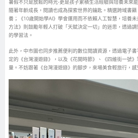
暑假不只是放鬆的時光-更是孩子累積生活經驗與培養未來
隨著年齡成長，閱讀也成為探索世界的鑰匙。精選跨域書籍
養；《10歲開始學AI》學會運用而不依賴人工智慧，培養
方法》則鼓勵年輕人打破「天賦決定一切」的迷思，透過調
的學習法。
此外，中市圖也同步推薦便利的數位閱讀資源，透過電子書
定的《台灣漫遊錄》，以及《花開時節》、《四維街一號》
量。不妨跟著《台灣漫遊錄》的腳步，來場美食輕旅行，感