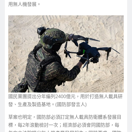
用無人機發展。
國民黨團提出分年編列2400億元，用於打造無人載具研
發、生產及製造基地。(國防部發言人)
草案也明定，國防部必須訂定無人載具防衛體系發展目
標，每2年滾動檢討一次；經濟部必須會同國防部，每