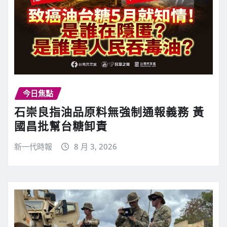
今日焦點
石崇良指油品原料無強制通報義務 黃
國昌批幫台糖卸責
新一代時報
8 月 3, 2026