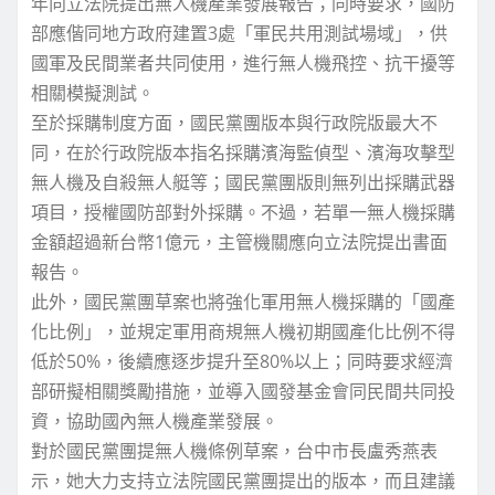
年向立法院提出無人機產業發展報告；同時要求，國防
部應偕同地方政府建置3處「軍民共用測試場域」，供
國軍及民間業者共同使用，進行無人機飛控、抗干擾等
相關模擬測試。
至於採購制度方面，國民黨團版本與行政院版最大不
同，在於行政院版本指名採購濱海監偵型、濱海攻擊型
無人機及自殺無人艇等；國民黨團版則無列出採購武器
項目，授權國防部對外採購。不過，若單一無人機採購
金額超過新台幣1億元，主管機關應向立法院提出書面
報告。
此外，國民黨團草案也將強化軍用無人機採購的「國產
化比例」，並規定軍用商規無人機初期國產化比例不得
低於50%，後續應逐步提升至80%以上；同時要求經濟
部研擬相關獎勵措施，並導入國發基金會同民間共同投
資，協助國內無人機產業發展。
對於國民黨團提無人機條例草案，台中市長盧秀燕表
示，她大力支持立法院國民黨團提出的版本，而且建議