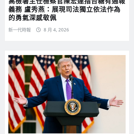
高檢署主任檢察官陳宏達指台糖有通報
義務 盧秀燕：展現司法獨立依法作為
的勇氣深感敬佩
新一代時報
8 月 4, 2026