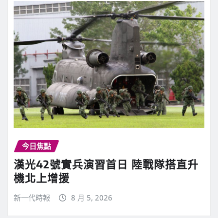
今日焦點
漢光42號實兵演習首日 陸戰隊搭直升
機北上增援
新一代時報
8 月 5, 2026