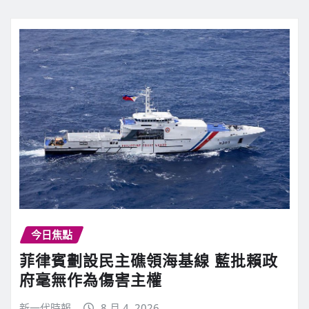
今日焦點
菲律賓劃設民主礁領海基線 藍批賴政
府毫無作為傷害主權
新一代時報
8 月 4, 2026