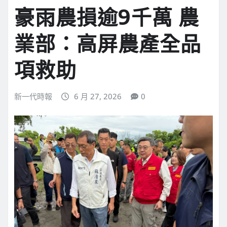
豪雨農損逾9千萬 農
業部：高屏農產全品
項救助
新一代時報
6 月 27, 2026
0