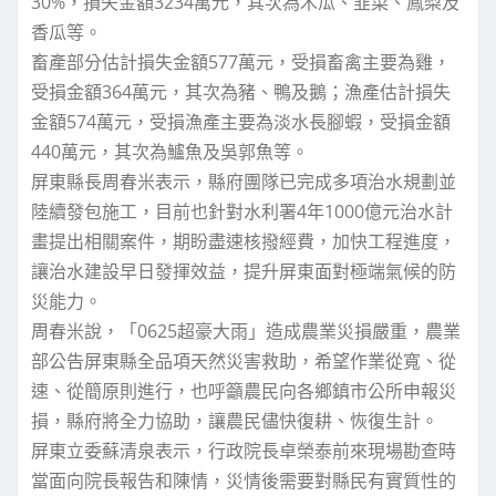
30%，損失金額3234萬元，其次為木瓜、韭菜、鳳梨及
香瓜等。
畜產部分估計損失金額577萬元，受損畜禽主要為雞，
受損金額364萬元，其次為豬、鴨及鵝；漁產估計損失
金額574萬元，受損漁產主要為淡水長腳蝦，受損金額
440萬元，其次為鱸魚及吳郭魚等。
屏東縣長周春米表示，縣府團隊已完成多項治水規劃並
陸續發包施工，目前也針對水利署4年1000億元治水計
畫提出相關案件，期盼盡速核撥經費，加快工程進度，
讓治水建設早日發揮效益，提升屏東面對極端氣候的防
災能力。
周春米說，「0625超豪大雨」造成農業災損嚴重，農業
部公告屏東縣全品項天然災害救助，希望作業從寬、從
速、從簡原則進行，也呼籲農民向各鄉鎮市公所申報災
損，縣府將全力協助，讓農民儘快復耕、恢復生計。
屏東立委蘇清泉表示，行政院長卓榮泰前來現場勘查時
當面向院長報告和陳情，災情後需要對縣民有實質性的