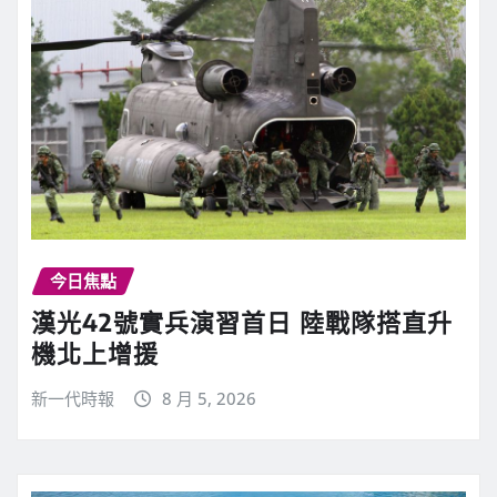
今日焦點
漢光42號實兵演習首日 陸戰隊搭直升
機北上增援
新一代時報
8 月 5, 2026