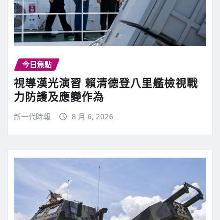
今日焦點
視導漢光演習 賴清德登八里艦檢視戰
力防護及應變作為
新一代時報
8 月 6, 2026