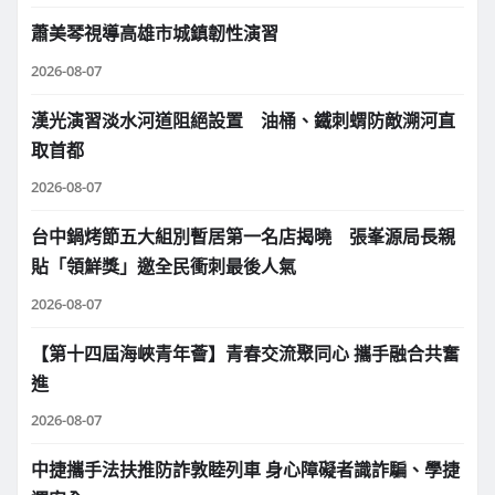
蕭美琴視導高雄市城鎮韌性演習
2026-08-07
漢光演習淡水河道阻絕設置 油桶、鐵刺蝟防敵溯河直
取首都
2026-08-07
台中鍋烤節五大組別暫居第一名店揭曉 張峯源局長親
貼「領鮮獎」邀全民衝刺最後人氣
2026-08-07
【第十四屆海峽青年薈】青春交流聚同心 攜手融合共奮
進
2026-08-07
中捷攜手法扶推防詐敦睦列車 身心障礙者識詐騙、學捷