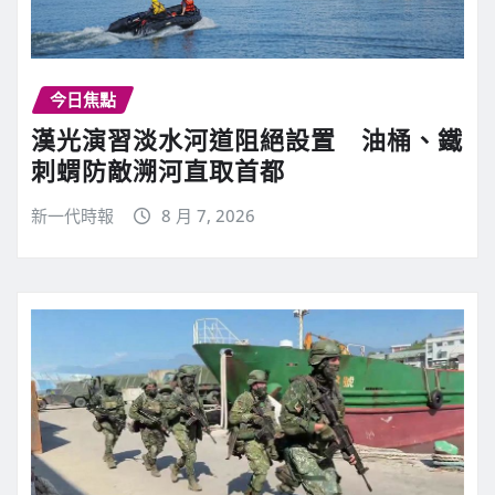
今日焦點
漢光演習淡水河道阻絕設置 油桶、鐵
刺蝟防敵溯河直取首都
新一代時報
8 月 7, 2026