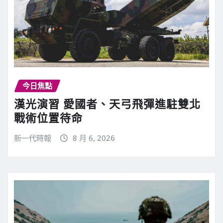
今日焦點
漢光演習 愛國者、天弓飛彈進駐雙北
戰術位置待命
新一代時報
8 月 6, 2026