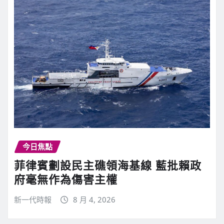
今日焦點
菲律賓劃設民主礁領海基線 藍批賴政
府毫無作為傷害主權
新一代時報
8 月 4, 2026